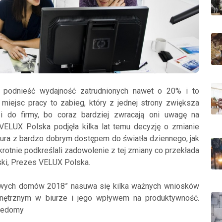
ią podnieść wydajność zatrudnionych nawet o 20% i to
 miejsc pracy to zabieg, który z jednej strony zwiększa
zi do firmy, bo coraz bardziej zwracają oni uwagę na
VELUX Polska podjęła kilka lat temu decyzję o zmianie
biura z bardzo dobrym dostępem do światła dziennego, jak
rotnie podkreślali zadowolenie z tej zmiany co przekłada
ski, Prezes VELUX Polska.
owych domów 2018” nasuwa się kilka ważnych wniosków
ętrznym w biurze i jego wpływem na produktywność.
owedomy