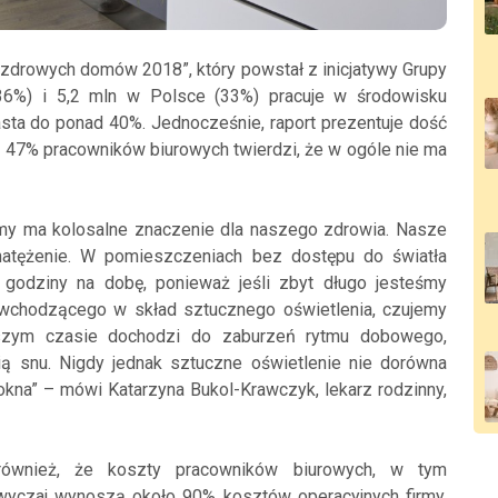
zdrowych domów 2018”, który powstał z inicjatywy Grupy
36%) i 5,2 mln w Polsce (33%) pracuje w środowisku
rasta do ponad 40%. Jednocześnie, raport prezentuje dość
ż 47% pracowników biurowych twierdzi, że w ogóle nie ma
my ma kolosalne znaczenie dla naszego zdrowia. Nasze
natężenie. W pomieszczeniach bez dostępu do światła
godziny na dobę, ponieważ jeśli zbyt długo jesteśmy
a wchodzącego w skład sztucznego oświetlenia, czujemy
uższym czasie dochodzi do zaburzeń rytmu dobowego,
ią snu. Nigdy jednak sztuczne oświetlenie nie dorówna
 okna” – mówi Katarzyna Bukol-Krawczyk, lekarz rodzinny,
również, że koszty pracowników biurowych, w tym
wyczaj wynoszą około 90% kosztów operacyjnych firmy.