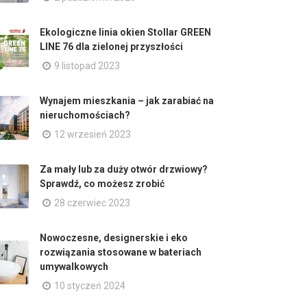
Ekologiczne linia okien Stollar GREEN
LINE 76 dla zielonej przyszłości
9 listopad 2023
Wynajem mieszkania – jak zarabiać na
nieruchomościach?
12 wrzesień 2023
Za mały lub za duży otwór drzwiowy?
Sprawdź, co możesz zrobić
28 czerwiec 2023
Nowoczesne, designerskie i eko
rozwiązania stosowane w bateriach
umywalkowych
10 styczeń 2024