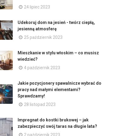
24 lipiec 2023
Udekoruj dom na jesień - twórz ciepłą,
jesienną atmosferę
25 październik 2023
Mieszkanie w stylu włoskim – co musisz
wiedzieć?
4 październik 2023
Jakie pozycjonery spawalnicze wybrać do
pracy nad małymi elementami?
Sprawdzamy!
28 listopad 2023
Impregnat do kostki brukowej – jak
zabezpieczyć swój taras na długie lata?
2 październik 2023