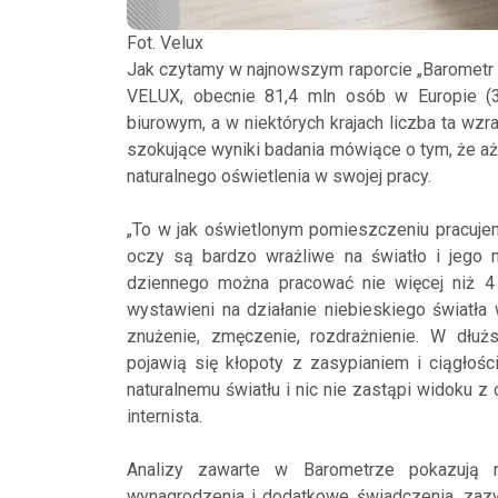
Fot. Velux
Jak czytamy w najnowszym raporcie „Barometr 
VELUX, obecnie 81,4 mln osób w Europie (
biurowym, a w niektórych krajach liczba ta wz
szokujące wyniki badania mówiące o tym, że a
naturalnego oświetlenia w swojej pracy.
„To w jak oświetlonym pomieszczeniu pracuje
oczy są bardzo wrażliwe na światło i jego 
dziennego można pracować nie więcej niż 4 
wystawieni na działanie niebieskiego światł
znużenie, zmęczenie, rozdrażnienie. W dł
pojawią się kłopoty z zasypianiem i ciągłośc
naturalnemu światłu i nic nie zastąpi widoku z
internista.
Analizy zawarte w Barometrze pokazują 
wynagrodzenia i dodatkowe świadczenia, zaz