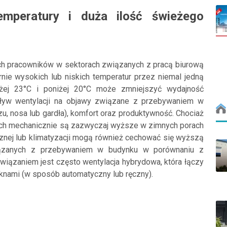
mperatury i duża ilość świeżego
ch pracowników w sektorach związanych z pracą biurową
rnie wysokich lub niskich temperatur przez niemal jedną
żej 23°C i poniżej 20°C może zmniejszyć wydajność
ływ wentylacji na objawy związane z przebywaniem w
zu, nosa lub gardła), komfort oraz produktywność. Chociaż
ych mechanicznie są zazwyczaj wyższe w zimnych porach
cznej lub klimatyzacji mogą również cechować się wyższą
iązanych z przebywaniem w budynku w porównaniu z
związaniem jest często wentylacja hybrydowa, która łączy
nami (w sposób automatyczny lub ręczny).