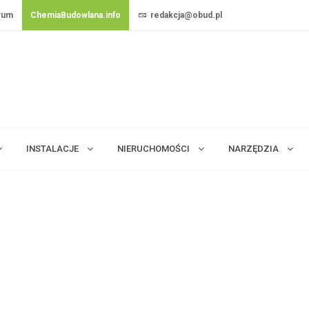
rum
ChemiaBudowlana.info
redakcja@obud.pl
INSTALACJE
NIERUCHOMOŚCI
NARZĘDZIA