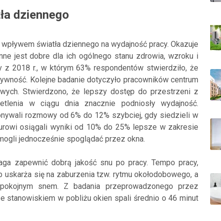
tła dziennego
z wpływem światła dziennego na wydajność pracy. Okazuje
enne jest dobre dla ich ogólnego stanu zdrowia, wzroku i
 z 2018 r., w którym 63% respondentów stwierdziło, że
ywność. Kolejne badanie dotyczyło pracowników centrum
rowych. Stwierdzono, że lepszy dostęp do przestrzeni z
tlenia w ciągu dnia znacznie podniosły wydajność.
onywali rozmowy od 6% do 12% szybciej, gdy siedzieli w
urowi osiągali wyniki od 10% do 25% lepsze w zakresie
 mogli jednocześnie spoglądać przez okna.
aga zapewnić dobrą jakość snu po pracy. Tempo pracy,
b uskarża się na zaburzenia tzw. rytmu okołodobowego, a
 spokojnym snem. Z badania przeprowadzonego przez
e stanowiskiem w pobliżu okien spali średnio o 46 minut