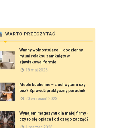
WARTO PRZECZYTAĆ
Wanny wolnostojące — codzienny
rytuał relaksu zamknięty w
zjawiskowej formie
18 maj 2026
Meble kuchenne – z uchwytami czy
bez? Sprawdź praktyczny poradnik
20 wrzesień 2023
Wynajem magazynu dla małej firmy -
czy to się opłaca i od czego zacząć?
1 marzec 2026