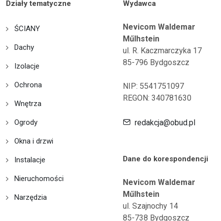
Działy tematyczne
Wydawca
Nevicom Waldemar
ŚCIANY
Műlhstein
Dachy
ul. R. Kaczmarczyka 17
85-796 Bydgoszcz
Izolacje
Ochrona
NIP: 5541751097
REGON: 340781630
Wnętrza
Ogrody
redakcja@obud.pl
Okna i drzwi
Dane do korespondencji
Instalacje
Nieruchomości
Nevicom Waldemar
Műlhstein
Narzędzia
ul. Szajnochy 14
85-738 Bydgoszcz