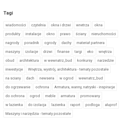
Tagi
wiadomości
czytelnia
okna i drzwi
wnetrza
okna
produkty
instalacje
okno
prawo
ściany
nieruchomości
nagrody
poradnik
ogrody
dachy
materiał partnera
maszyny
izolacje
drzwi
finanse
targi
eko
wnętrza
obud
architektura
w wewnatrz_bud
konkursy
narzedzie
inwestycje
Wnętrza, wystrój, architektura - tematy pozostałe
na sciany
dach
newseria
w ogrod
wewnatrz_bud
do ogrzewanie
ochrona
Armatura, wanny, natryski - inspiracje
do ochrona
ogrod
meble
armatura
promowany
w lazienka
do izolacja
lazienka
raport
podloga
aluprof
Maszyny i narzędzia - tematy pozostałe