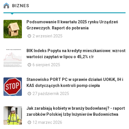
BIZNES
Podsumowanie II kwartału 2025 rynku Urządzeń
Grzewczych. Raport do pobrania
2 wrzesień 2025
BIK Indeks Popytu na kredyty mieszkaniowe: wzrost
wartości zapytań w lipcu o 45,2% r/r
6 sierpień 2025
Stanowisko PORT PC w sprawie działań UOKiK, IH i
KAS dotyczących kontroli pomp ciepła
27 październik 2025
Jak zarabiają kobiety w branży budowlanej? - raport
zarobków Polskiej Izby Inżynierów Budownictwa
12 marzec 2026