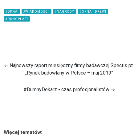
#OKNA
#WIADOMOŚCI
#NAGRODY
#OKNA I DRZWI
#OKNOPLAST
⇐ Najnowszy raport miesięczny firmy badawczej Spectis pt.
„Rynek budowlany w Polsce – maj 2019”
#DumnyDekarz - czas profesjonalistów ⇒
Więcej tematów: