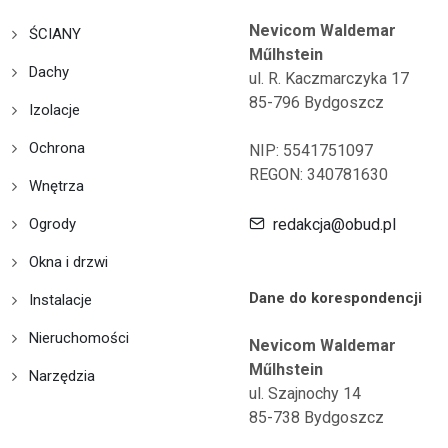
Nevicom Waldemar
ŚCIANY
Műlhstein
Dachy
ul. R. Kaczmarczyka 17
85-796 Bydgoszcz
Izolacje
Ochrona
NIP: 5541751097
REGON: 340781630
Wnętrza
Ogrody
redakcja@obud.pl
Okna i drzwi
Dane do korespondencji
Instalacje
Nieruchomości
Nevicom Waldemar
Műlhstein
Narzędzia
ul. Szajnochy 14
85-738 Bydgoszcz