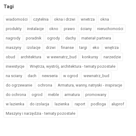
Tagi
wiadomości
czytelnia
okna i drzwi
wnetrza
okna
produkty
instalacje
okno
prawo
ściany
nieruchomości
nagrody
poradnik
ogrody
dachy
materiał partnera
maszyny
izolacje
drzwi
finanse
targi
eko
wnętrza
obud
architektura
w wewnatrz_bud
konkursy
narzedzie
inwestycje
Wnętrza, wystrój, architektura - tematy pozostałe
na sciany
dach
newseria
w ogrod
wewnatrz_bud
do ogrzewanie
ochrona
Armatura, wanny, natryski - inspiracje
do ochrona
ogrod
meble
armatura
promowany
w lazienka
do izolacja
lazienka
raport
podloga
aluprof
Maszyny i narzędzia - tematy pozostałe