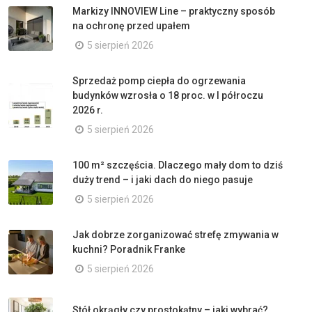
Markizy INNOVIEW Line – praktyczny sposób
na ochronę przed upałem
5 sierpień 2026
Sprzedaż pomp ciepła do ogrzewania
budynków wzrosła o 18 proc. w I półroczu
2026 r.
5 sierpień 2026
100 m² szczęścia. Dlaczego mały dom to dziś
duży trend – i jaki dach do niego pasuje
5 sierpień 2026
Jak dobrze zorganizować strefę zmywania w
kuchni? Poradnik Franke
5 sierpień 2026
Stół okrągły czy prostokątny – jaki wybrać?