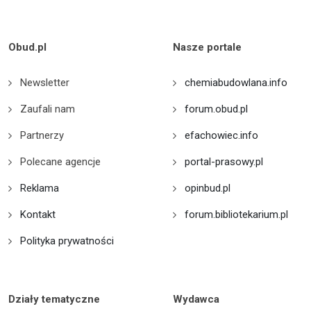
Obud.pl
Nasze portale
Newsletter
chemiabudowlana.info
Zaufali nam
forum.obud.pl
Partnerzy
efachowiec.info
Polecane agencje
portal-prasowy.pl
Reklama
opinbud.pl
Kontakt
forum.bibliotekarium.pl
Polityka prywatności
Działy tematyczne
Wydawca