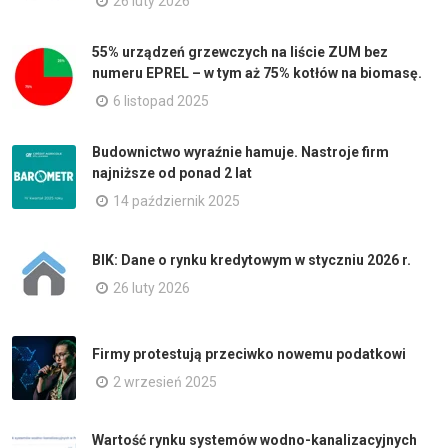
26 luty 2026
55% urządzeń grzewczych na liście ZUM bez
numeru EPREL – w tym aż 75% kotłów na biomasę.
6 listopad 2025
Budownictwo wyraźnie hamuje. Nastroje firm
najniższe od ponad 2 lat
14 październik 2025
BIK: Dane o rynku kredytowym w styczniu 2026 r.
26 luty 2026
Firmy protestują przeciwko nowemu podatkowi
2 wrzesień 2025
Wartość rynku systemów wodno-kanalizacyjnych