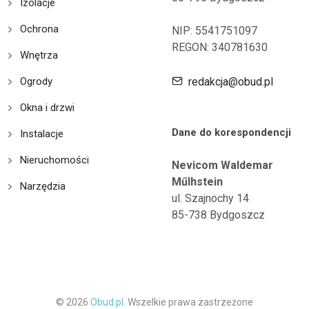
Izolacje
Ochrona
NIP: 5541751097
REGON: 340781630
Wnętrza
Ogrody
redakcja@obud.pl
Okna i drzwi
Dane do korespondencji
Instalacje
Nieruchomości
Nevicom Waldemar
Műlhstein
Narzędzia
ul. Szajnochy 14
85-738 Bydgoszcz
© 2026
Obud.pl.
Wszelkie prawa zastrzeżone