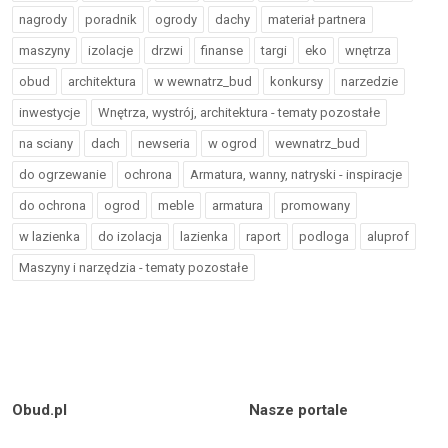
nagrody
poradnik
ogrody
dachy
materiał partnera
maszyny
izolacje
drzwi
finanse
targi
eko
wnętrza
obud
architektura
w wewnatrz_bud
konkursy
narzedzie
inwestycje
Wnętrza, wystrój, architektura - tematy pozostałe
na sciany
dach
newseria
w ogrod
wewnatrz_bud
do ogrzewanie
ochrona
Armatura, wanny, natryski - inspiracje
do ochrona
ogrod
meble
armatura
promowany
w lazienka
do izolacja
lazienka
raport
podloga
aluprof
Maszyny i narzędzia - tematy pozostałe
Obud.pl
Nasze portale