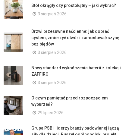
Stół okrągły czy prostokątny – jaki wybrać?
3 sierpień 2026
Drzwi przesuwne naścienne: jak dobrać
system, zmierzyć otwór i zamontować szynę
bez błędów
3 sierpień 2026
Nowy standard wykończenia baterii z kolekcji
ZAFFIRO
3 sierpień 2026
O czym pamiętać przed rozpoczęciem
wyburzeń?
29 lipiec 2026
Grupa PSB i liderzy branży budowlanej łączą
siły dla dzieci. Ruszył ogólnopolski projekt