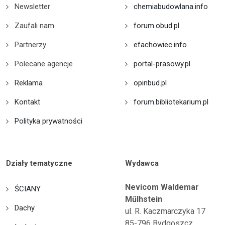
Newsletter
chemiabudowlana.info
Zaufali nam
forum.obud.pl
Partnerzy
efachowiec.info
Polecane agencje
portal-prasowy.pl
Reklama
opinbud.pl
Kontakt
forum.bibliotekarium.pl
Polityka prywatności
Działy tematyczne
Wydawca
Nevicom Waldemar
ŚCIANY
Műlhstein
Dachy
ul. R. Kaczmarczyka 17
85-796 Bydgoszcz