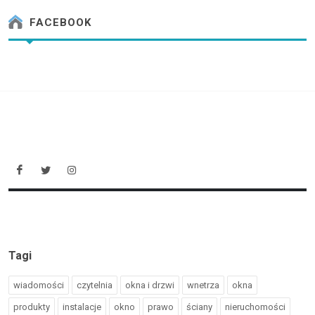
FACEBOOK
Tagi
wiadomości
czytelnia
okna i drzwi
wnetrza
okna
produkty
instalacje
okno
prawo
ściany
nieruchomości