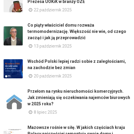
Prezesa UOKiK w branży OZE
22 październik 2025
Co piąty właściciel domu rozważa
termomodernizację. Większość nie wie, od czego
zacząć i jak ją przeprowadzić
13 październik 2025
Wschód Polski lepiej radzi sobie z zaległościami,
na zachodzie bez zmian
20 październik 2025
Przełom na rynku nieruchomości komercyjnych.
Jak zmieniają się oczekiwania najemców biurowych
w 2025 roku?
8 lipiec 2025
Mazowsze rośnie w siłę. W jakich częściach kraju
Polacy najczęściej remontują swoje domy i