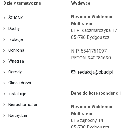
Działy tematyczne
Wydawca
Nevicom Waldemar
ŚCIANY
Műlhstein
Dachy
ul. R. Kaczmarczyka 17
85-796 Bydgoszcz
Izolacje
Ochrona
NIP: 5541751097
REGON: 340781630
Wnętrza
Ogrody
redakcja@obud.pl
Okna i drzwi
Dane do korespondencji
Instalacje
Nieruchomości
Nevicom Waldemar
Műlhstein
Narzędzia
ul. Szajnochy 14
85-738 Bydgoszcz