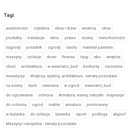
Tagi
wiadomości
czytelnia
okna i drzwi
wnetrza
okna
produkty
instalacje
okno
prawo
ściany
nieruchomości
nagrody
poradnik
ogrody
dachy
materiał partnera
maszyny
izolacje
drzwi
finanse
targi
eko
wnętrza
obud
architektura
w wewnatrz_bud
konkursy
narzedzie
inwestycje
Wnętrza, wystrój, architektura - tematy pozostałe
na sciany
dach
newseria
w ogrod
wewnatrz_bud
do ogrzewanie
ochrona
Armatura, wanny, natryski - inspiracje
do ochrona
ogrod
meble
armatura
promowany
w lazienka
do izolacja
lazienka
raport
podloga
aluprof
Maszyny i narzędzia - tematy pozostałe