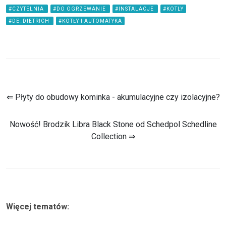
#CZYTELNIA
#DO OGRZEWANIE
#INSTALACJE
#KOTLY
#DE_DIETRICH
#KOTŁY I AUTOMATYKA
⇐ Płyty do obudowy kominka - akumulacyjne czy izolacyjne?
Nowość! Brodzik Libra Black Stone od Schedpol Schedline
Collection ⇒
Więcej tematów: