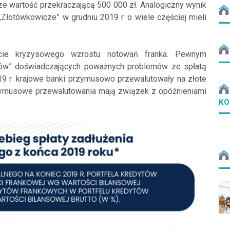
cze wartość przekraczającą 500 000 zł. Analogiczny wynik
„Złotówkowicze” w grudniu 2019 r. o wiele częściej mieli
ście kryzysowego wzrostu notowań franka. Pewnym
czów” doświadczających poważnych problemów ze spłatą
19 r. krajowe banki przymusowo przewalutowały na złote
zymusowe przewalutowania mają związek z opóźnieniami
KO