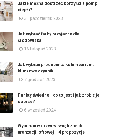
Jakie można dostrzec korzyści z pomp
ciepła?
31 październik 2023
Jak wybrać farby przyjazne dla
środowiska
16 listopad 2023
Jak wybrać producenta kolumbarium:
kluczowe czynniki
7 grudzień 2023
Punkty świetlne - co to jest i jak zrobić je
dobrze?
6 wrzesień 2024
Wybieramy drzwi wewnętrzne do
aranżacji loftowej – 4 propozycje