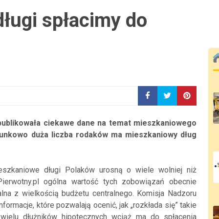
długi spłacimy do
ublikowała ciekawe dane na temat mieszkaniowego
osunkowo duża liczba rodaków ma mieszkaniowy dług
szkaniowe długi Polaków urosną o wiele wolniej niż
ierwotny.pl ogólna wartość tych zobowiązań obecnie
lna z wielkością budżetu centralnego. Komisja Nadzoru
rmacje, które pozwalają ocenić, jak „rozkłada się” takie
wielu dłużników hipotecznych wciąż ma do spłacenia