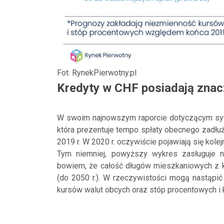
Fot. RynekPierwotny.pl
Kredyty w CHF posiadają znacz
W swoim najnowszym raporcie dotyczącym sytu
która prezentuje tempo spłaty obecnego zadł
2019 r. W 2020 r. oczywiście pojawiają się kol
Tym niemniej, powyższy wykres zasługuje 
bowiem, że całość długów mieszkaniowych z ko
(do 2050 r.). W rzeczywistości mogą nastąpi
kursów walut obcych oraz stóp procentowych i