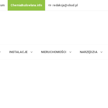
rum
ChemiaBudowlana.info
redakcja@obud.pl
INSTALACJE
NIERUCHOMOŚCI
NARZĘDZIA