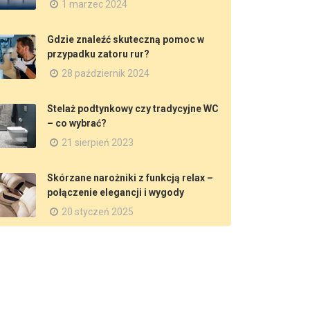
1 marzec 2024
Gdzie znaleźć skuteczną pomoc w
przypadku zatoru rur?
28 październik 2024
Stelaż podtynkowy czy tradycyjne WC
– co wybrać?
21 sierpień 2023
Skórzane narożniki z funkcją relax –
połączenie elegancji i wygody
20 styczeń 2025