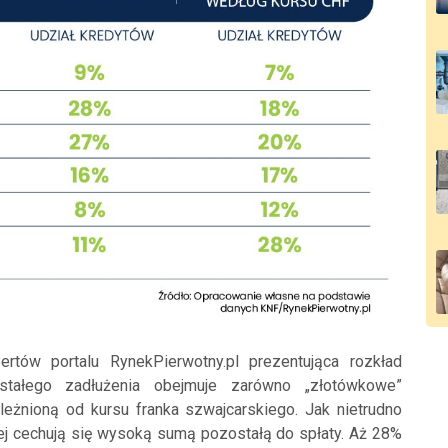
tów portalu RynekPierwotny.pl prezentująca rozkład
tałego zadłużenia obejmuje zarówno „złotówkowe”
ależnioną od kursu franka szwajcarskiego. Jak nietrudno
iej cechują się wysoką sumą pozostałą do spłaty. Aż 28%