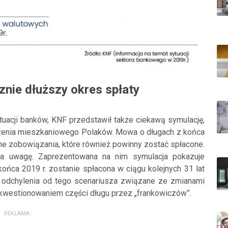
nie dłuższy okres spłaty
acji banków, KNF przedstawił także ciekawą symulację,
użenia mieszkaniowego Polaków. Mowa o długach z końca
ejne zobowiązania, które również powinny zostać spłacone.
na uwagę. Zaprezentowana na nim symulacja pokazuje
ńca 2019 r. zostanie spłacona w ciągu kolejnych 31 lat
ć odchylenia od tego scenariusza związane ze zmianami
 kwestionowaniem części długu przez „frankowiczów”.
REKLAMA: