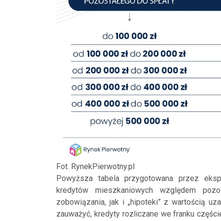
Fot. RynekPierwotny.pl
Powyższa tabela przygotowana przez eksper
kredytów mieszkaniowych względem pozos
zobowiązania, jak i „hipoteki” z wartością uz
zauważyć, kredyty rozliczane we franku częśc