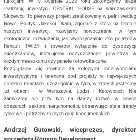
funkcjami. W IV kwartale 2022 roku zakończymy także
realizację inwestycji CENTRAL HOUSE na warszawskim
Służewcu. To pierwszy projekt zrealizowany w pełni według
Nowej Polityki Jakości Okam, zgodnie z którą na terenie
naszych inwestycji rozwijamy nowoczesne, w tym
ekologiczne rozwiązania, jak wypożyczalnie eko pojazdów
Renault TWIZY i rowerów wyłącznie do dyspozycji
mieszkańców, instalujemy oczyszczacze powietrza w
każdym mieszkaniu czy panele fotowoltaiczne.
Rozglądamy się również za kolejnymi możliwościami
inwestycyjnymi i terenami pod projekty w największych
polskich miastach, szczególnie w tych, w których jesteśmy
już obecni - w Warszawie, Łodzi i Katowicach. Nie
zamykamy się przy tym na dalszy rozwój w innych
obszarach sektora nieruchomości, obserwując stale trendy
rynkowe i potrzeby różnych grup konsumenckich.
Andrzej Gutowski, wiceprezes, dyrektor
sprzedaży Ronson Development