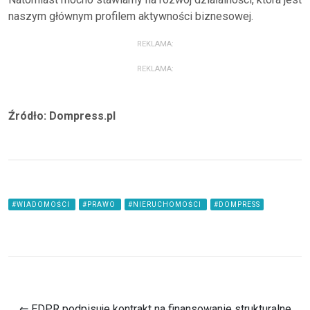
naszym głównym profilem aktywności biznesowej.
REKLAMA:
REKLAMA:
Źródło: Dompress.pl
#WIADOMOŚCI
#PRAWO
#NIERUCHOMOŚCI
#DOMPRESS
⇐ EDPR podpisuje kontrakt na finansowanie strukturalne