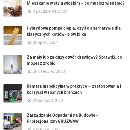
Mieszkanie w stylu włoskim – co musisz wiedzieć?
4 październik 2023
Hybrydowa pompa ciepła, czyli o alternatywie dla
klasycznych kotłów- słów kilka
30 lipiec 2024
Za mały lub za duży otwór drzwiowy? Sprawdź, co
możesz zrobić
28 czerwiec 2023
Kamera inspekcyjna w praktyce — zastosowania i
korzyści w różnych branżach
29 listopad 2023
Zarządzanie Odpadami na Budowie –
Profesjonalizm GRUZWAW
6 listopad 2023