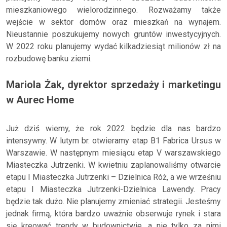
mieszkaniowego wielorodzinnego. Rozważamy także
wejście w sektor domów oraz mieszkań na wynajem.
Nieustannie poszukujemy nowych gruntów inwestycyjnych.
W 2022 roku planujemy wydać kilkadziesiąt milionów zł na
rozbudowę banku ziemi.
Mariola Żak, dyrektor sprzedaży i marketingu
w Aurec Home
Już dziś wiemy, że rok 2022 będzie dla nas bardzo
intensywny. W lutym br. otwieramy etap B1 Fabrica Ursus w
Warszawie. W następnym miesiącu etap V warszawskiego
Miasteczka Jutrzenki. W kwietniu zaplanowaliśmy otwarcie
etapu I Miasteczka Jutrzenki – Dzielnica Róż, a we wrześniu
etapu I Miasteczka Jutrzenki-Dzielnica Lawendy. Pracy
będzie tak dużo. Nie planujemy zmieniać strategii. Jesteśmy
jednak firmą, która bardzo uważnie obserwuje rynek i stara
się kreować trendy w budownictwie, a nie tylko za nimi