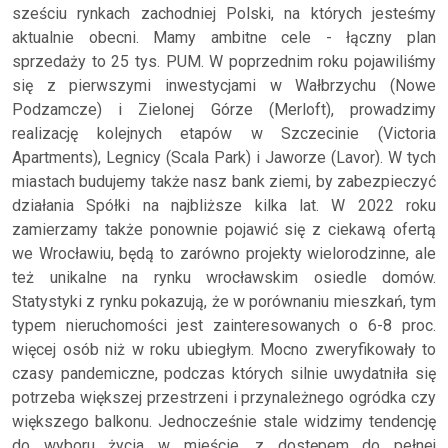
sześciu rynkach zachodniej Polski, na których jesteśmy
aktualnie obecni. Mamy ambitne cele - łączny plan
sprzedaży to 25 tys. PUM. W poprzednim roku pojawiliśmy
się z pierwszymi inwestycjami w Wałbrzychu (Nowe
Podzamcze) i Zielonej Górze (Merloft), prowadzimy
realizację kolejnych etapów w Szczecinie (Victoria
Apartments), Legnicy (Scala Park) i Jaworze (Lavor). W tych
miastach budujemy także nasz bank ziemi, by zabezpieczyć
działania Spółki na najbliższe kilka lat. W 2022 roku
zamierzamy także ponownie pojawić się z ciekawą ofertą
we Wrocławiu, będą to zarówno projekty wielorodzinne, ale
też unikalne na rynku wrocławskim osiedle domów.
Statystyki z rynku pokazują, że w porównaniu mieszkań, tym
typem nieruchomości jest zainteresowanych o 6-8 proc.
więcej osób niż w roku ubiegłym. Mocno zweryfikowały to
czasy pandemiczne, podczas których silnie uwydatniła się
potrzeba większej przestrzeni i przynależnego ogródka czy
większego balkonu. Jednocześnie stale widzimy tendencję
do wyboru życia w mieście, z dostępem do pełnej