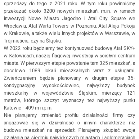
sprzedaży do tego z 2021 roku. W tym roku powinniśmy
przekazać około 3200 nowych mieszkań, m.in. w ramach
inwestycji Nowe Miasto Jagodno i Atal City Square we
Wrocławiu, Atal Warta Towers w Poznaniu, Atal Aleja Pokoju
w Krakowie, a także wielu innych projektów w Warszawie, w
Trójmieście, czy na Śląsku.
W 2022 roku będziemy też kontynuować budowę Atal SKY+
w Katowicach, naszej flagowej inwestycji w ścisłym centrum
miasta. W pierwszym etapie powstanie tam 325 mieszkań, a
docelowo 1089 lokali mieszkalnych wraz z usługami.
Zwieńczeniem będzie planowany w drugim etapie 35-
kondygnacyjny wysokościowiec, najwyższy budynek
mieszkalny w województwie Śląskim, mierzący 121
metrów, którego szczyt wyznaczy też najwyższy punkt
Katowic - 409 m n.p.m.
Nie planujemy zmieniać profilu działalności firmy czy
angażować się w działalność o innym charakterze niż
budowa mieszkań na sprzedaż. Planujemy skupiać swoje
działania na siedmiu największych miastach i aglomeracjach