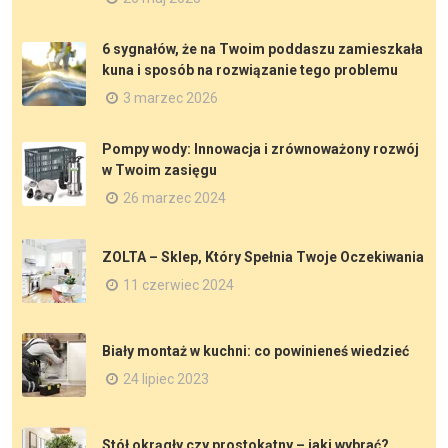
6 sygnałów, że na Twoim poddaszu zamieszkała
kuna i sposób na rozwiązanie tego problemu
3 marzec 2026
Pompy wody: Innowacja i zrównoważony rozwój
w Twoim zasięgu
26 marzec 2024
ZOLTA – Sklep, Który Spełnia Twoje Oczekiwania
11 czerwiec 2024
Biały montaż w kuchni: co powinieneś wiedzieć
24 lipiec 2023
Stół okrągły czy prostokątny – jaki wybrać?