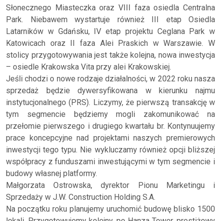
Słonecznego Miasteczka oraz VIII faza osiedla Centralna
Park. Niebawem wystartuje również III etap Osiedla
Latarników w Gdańsku, IV etap projektu Ceglana Park w
Katowicach oraz II faza Alei Praskich w Warszawie. W
stolicy przygotowywania jest także kolejna, nowa inwestycja
– osiedle Krakowska Vita przy alei Krakowskiej.
Jeśli chodzi o nowe rodzaje działalności, w 2022 roku nasza
sprzedaż będzie dywersyfikowana w kierunku najmu
instytucjonalnego (PRS). Liczymy, że pierwszą transakcję w
tym segmencie będziemy mogli zakomunikować na
przełomie pierwszego i drugiego kwartału br. Kontynuujemy
prace koncepcyjne nad projektami naszych premierowych
inwestycji tego typu. Nie wykluczamy również opcji bliższej
współpracy z funduszami inwestującymi w tym segmencie i
budowy własnej platformy.
Małgorzata Ostrowska, dyrektor Pionu Marketingu i
Sprzedaży w J.W. Construction Holding S.A.
Na początku roku planujemy uruchomić budowę blisko 1500
lokali. Przygotowujemy kolejny, po Hanza Tower, prestiżowy