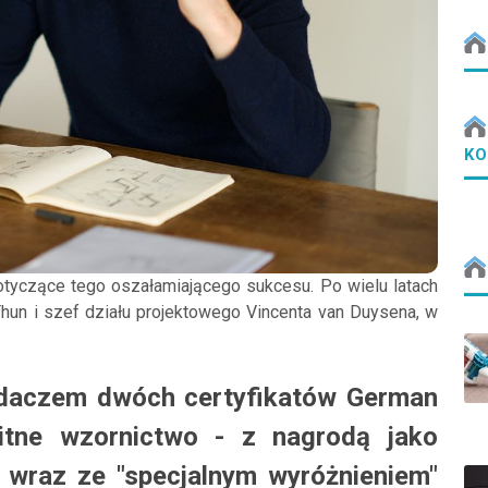
KO
dotyczące tego oszałamiającego sukcesu. Po wielu latach
 Thun i szef działu projektowego Vincenta van Duysena, w
iadaczem dwóch certyfikatów German
tne wzornictwo - z nagrodą jako
 wraz ze "specjalnym wyróżnieniem"