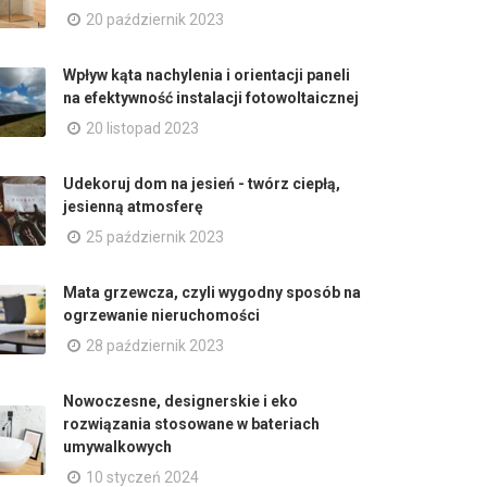
20 październik 2023
Wpływ kąta nachylenia i orientacji paneli
na efektywność instalacji fotowoltaicznej
20 listopad 2023
Udekoruj dom na jesień - twórz ciepłą,
jesienną atmosferę
25 październik 2023
Mata grzewcza, czyli wygodny sposób na
ogrzewanie nieruchomości
28 październik 2023
Nowoczesne, designerskie i eko
rozwiązania stosowane w bateriach
umywalkowych
10 styczeń 2024