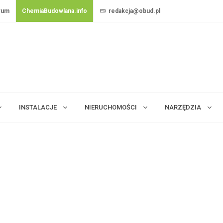
rum
ChemiaBudowlana.info
redakcja@obud.pl
INSTALACJE
NIERUCHOMOŚCI
NARZĘDZIA