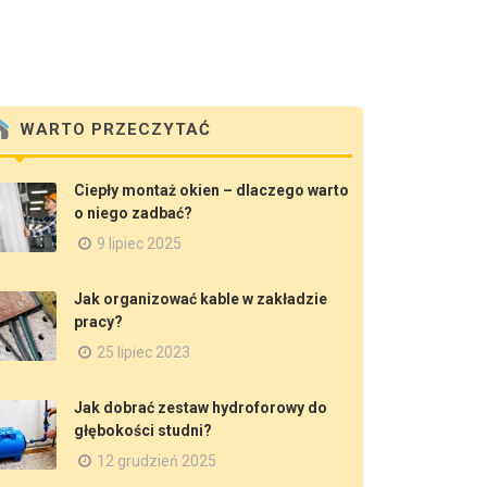
WARTO PRZECZYTAĆ
Ciepły montaż okien – dlaczego warto
o niego zadbać?
9 lipiec 2025
Jak organizować kable w zakładzie
pracy?
25 lipiec 2023
Jak dobrać zestaw hydroforowy do
głębokości studni?
12 grudzień 2025