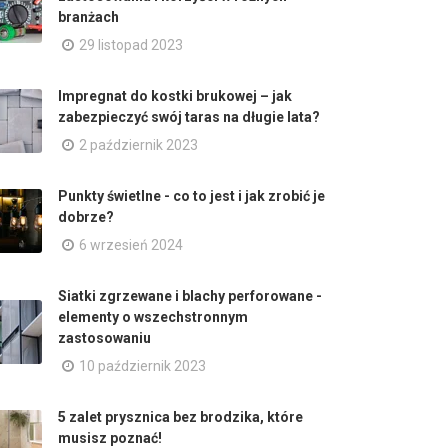
branżach
29 listopad 2023
Impregnat do kostki brukowej – jak
zabezpieczyć swój taras na długie lata?
2 październik 2023
Punkty świetlne - co to jest i jak zrobić je
dobrze?
6 wrzesień 2024
Siatki zgrzewane i blachy perforowane -
elementy o wszechstronnym
zastosowaniu
10 październik 2023
5 zalet prysznica bez brodzika, które
musisz poznać!