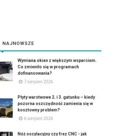
NAJNOWSZE
Wymiana okien z większym wsparciem.
Co zmieniło się w programach
dofinansowania?
7 sierpień 2026
Płyty warstwowe 2. i 3. gatunku – kiedy
pozorna oszczędność zamienia się w
kosztowny problem?
6 sierpień 2026
Nóż oscylacyjny czy frez CNC - jak