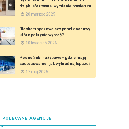
Systemy Alnor – zdrowie i komfort
dzięki efektywnej wymianie powietrza
28 marzec 2025
Blacha trapezowa czy panel dachowy -
które pokrycie wybrać?
10 kwiecień 2026
Podnośniki nożycowe - gdzie mają
zastosowanie i jak wybrać najlepsze?
17 maj 2026
POLECANE AGENCJE