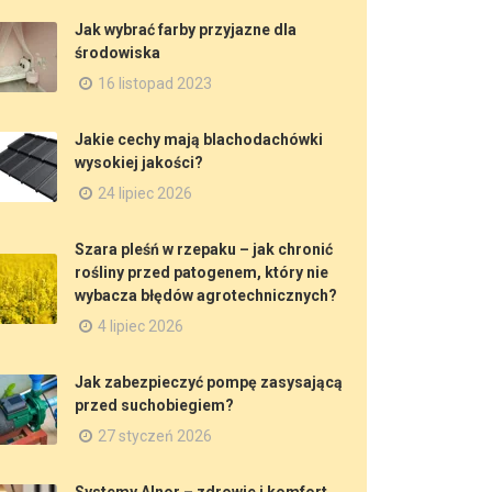
Jak wybrać farby przyjazne dla
środowiska
16 listopad 2023
Jakie cechy mają blachodachówki
wysokiej jakości?
24 lipiec 2026
Szara pleśń w rzepaku – jak chronić
rośliny przed patogenem, który nie
wybacza błędów agrotechnicznych?
4 lipiec 2026
Jak zabezpieczyć pompę zasysającą
przed suchobiegiem?
27 styczeń 2026