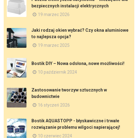
bezpiecznych instalacji elektrycznych
19 marzec 2026
Jaki rodzaj okien wybrać? Czy okna aluminiowe
to najlepsza opcja?
19 marzec 2025
Bostik DIY – Nowa odsłona, nowe możliwości!
10 październik 2024
Zastosowanie tworzyw sztucznych w
budownictwie
16 styczeń 2026
Bostik AQUASTOPP - błyskawiczne i trwałe
rozwiązanie problemu wilgoci napierającej!
10 czerwiec 2024