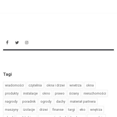
Tagi
wiadomości
czytelnia
okna i drzwi
wnetrza
okna
produkty
instalacje
okno
prawo
ściany
nieruchomości
nagrody
poradnik
ogrody
dachy
materiał partnera
maszyny
izolacje
drzwi
finanse
targi
eko
wnętrza