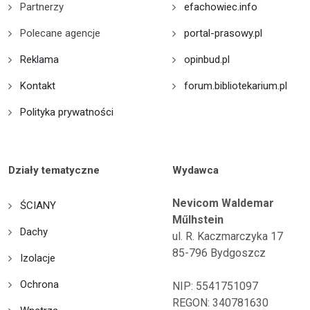
Partnerzy
efachowiec.info
Polecane agencje
portal-prasowy.pl
Reklama
opinbud.pl
Kontakt
forum.bibliotekarium.pl
Polityka prywatności
Działy tematyczne
Wydawca
Nevicom Waldemar
ŚCIANY
Műlhstein
Dachy
ul. R. Kaczmarczyka 17
85-796 Bydgoszcz
Izolacje
Ochrona
NIP: 5541751097
REGON: 340781630