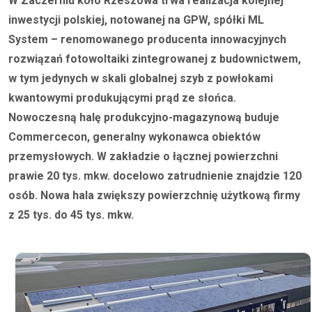
W Zaczerniu koło Rzeszowa trwa realizacja kolejnej
inwestycji polskiej, notowanej na GPW, spółki ML
System – renomowanego producenta innowacyjnych
rozwiązań fotowoltaiki zintegrowanej z budownictwem,
w tym jedynych w skali globalnej szyb z powłokami
kwantowymi produkującymi prąd ze słońca.
Nowoczesną halę produkcyjno-magazynową buduje
Commercecon, generalny wykonawca obiektów
przemysłowych. W zakładzie o łącznej powierzchni
prawie 20 tys. mkw. docelowo zatrudnienie znajdzie 120
osób. Nowa hala zwiększy powierzchnię użytkową firmy
z 25 tys. do 45 tys. mkw.