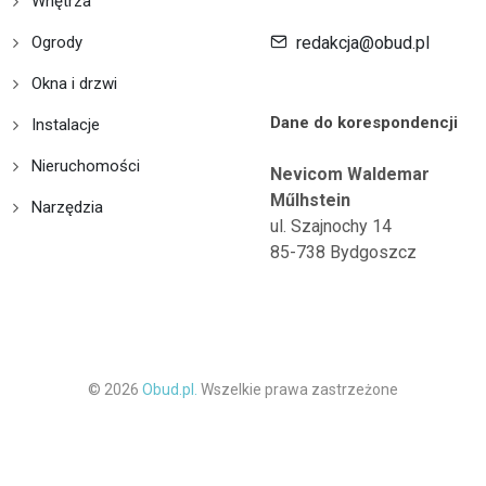
Wnętrza
Ogrody
redakcja@obud.pl
Okna i drzwi
Dane do korespondencji
Instalacje
Nieruchomości
Nevicom Waldemar
Műlhstein
Narzędzia
ul. Szajnochy 14
85-738 Bydgoszcz
© 2026
Obud.pl.
Wszelkie prawa zastrzeżone