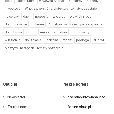
obud
architektura
w wewnatrz_bud
konkursy
narzedzie
inwestycje
Wnętrza, wystrój, architektura - tematy pozostałe
na sciany
dach
newseria
w ogrod
wewnatrz_bud
do ogrzewanie
ochrona
Armatura, wanny, natryski - inspiracje
do ochrona
ogrod
meble
armatura
promowany
w lazienka
do izolacja
lazienka
raport
podloga
aluprof
Maszyny i narzędzia - tematy pozostałe
Obud.pl
Nasze portale
Newsletter
chemiabudowlana.info
Zaufali nam
forum.obud.pl