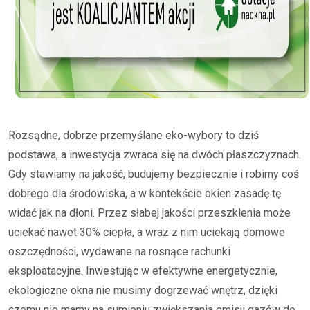
Rozsądne, dobrze przemyślane eko-wybory to dziś
podstawa, a inwestycja zwraca się na dwóch płaszczyznach.
Gdy stawiamy na jakość, budujemy bezpiecznie i robimy coś
dobrego dla środowiska, a w kontekście okien zasadę tę
widać jak na dłoni. Przez słabej jakości przeszklenia może
uciekać nawet 30% ciepła, a wraz z nim uciekają domowe
oszczędności, wydawane na rosnące rachunki
eksploatacyjne. Inwestując w efektywne energetycznie,
ekologiczne okna nie musimy dogrzewać wnętrz, dzięki
czemu nie mamy na sumieniu zwiększania emisji gazów do