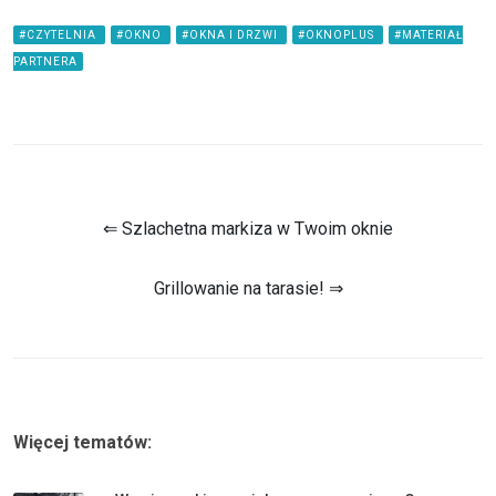
#CZYTELNIA
#OKNO
#OKNA I DRZWI
#OKNOPLUS
#MATERIAŁ
PARTNERA
⇐ Szlachetna markiza w Twoim oknie
Grillowanie na tarasie! ⇒
Więcej tematów: