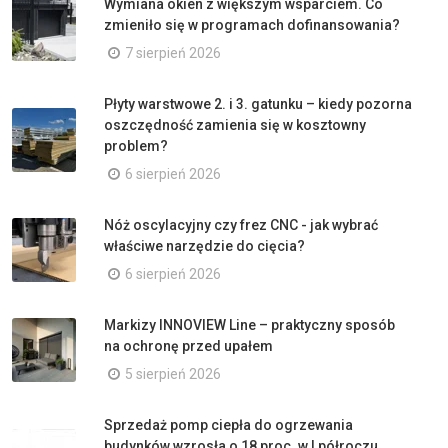
Wymiana okien z większym wsparciem. Co
zmieniło się w programach dofinansowania?
7 sierpień 2026
Płyty warstwowe 2. i 3. gatunku – kiedy pozorna
oszczędność zamienia się w kosztowny
problem?
6 sierpień 2026
Nóż oscylacyjny czy frez CNC - jak wybrać
właściwe narzędzie do cięcia?
6 sierpień 2026
Markizy INNOVIEW Line – praktyczny sposób
na ochronę przed upałem
5 sierpień 2026
Sprzedaż pomp ciepła do ogrzewania
budynków wzrosła o 18 proc. w I półroczu