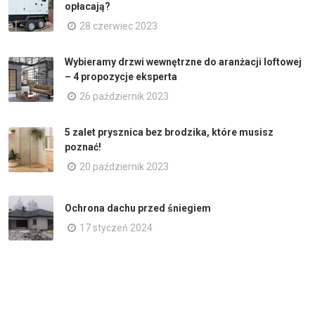
opłacają?
28 czerwiec 2023
Wybieramy drzwi wewnętrzne do aranżacji loftowej
– 4 propozycje eksperta
26 październik 2023
5 zalet prysznica bez brodzika, które musisz
poznać!
20 październik 2023
Ochrona dachu przed śniegiem
17 styczeń 2024