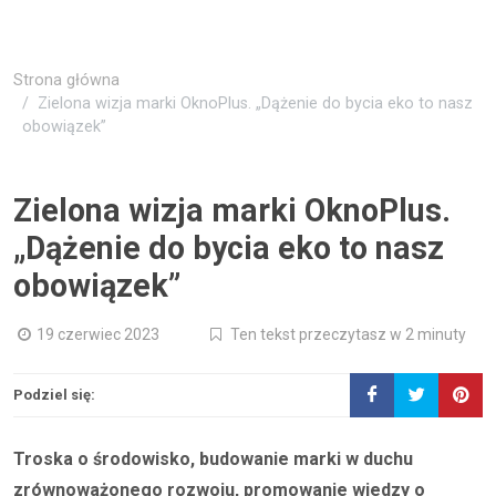
Strona główna
Zielona wizja marki OknoPlus. „Dążenie do bycia eko to nasz
obowiązek”
Zielona wizja marki OknoPlus.
„Dążenie do bycia eko to nasz
obowiązek”
19 czerwiec 2023
Ten tekst przeczytasz w 2 minuty
Podziel się:
Troska o środowisko, budowanie marki w duchu
zrównoważonego rozwoju, promowanie wiedzy o