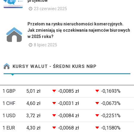
projektów
23 czerwiec 2025
Przełom na rynku nieruchomości komercyjnych.
Jak zmieniają się oczekiwania najemców biurowych
w 2025 roku?
8 lipiec 2025
KURSY WALUT - ŚREDNI KURS NBP
1 GBP
5,01 zł
-0,0085 zł
-0,1693%
1 CHF
4,60 zł
-0,0031 zł
-0,0673%
1 USD
3,72 zł
-0,0084 zł
-0,2251%
1 EUR
4,30 zł
-0,0068 zł
-0,1580%