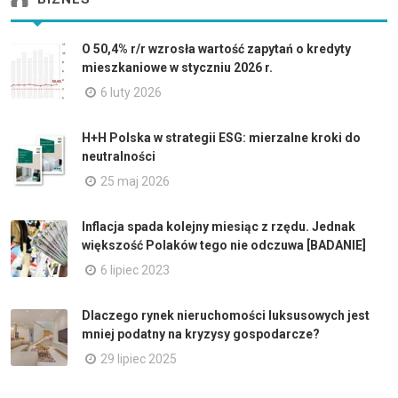
O 50,4% r/r wzrosła wartość zapytań o kredyty
mieszkaniowe w styczniu 2026 r.
6 luty 2026
H+H Polska w strategii ESG: mierzalne kroki do
neutralności
25 maj 2026
Inflacja spada kolejny miesiąc z rzędu. Jednak
większość Polaków tego nie odczuwa [BADANIE]
6 lipiec 2023
Dlaczego rynek nieruchomości luksusowych jest
mniej podatny na kryzysy gospodarcze?
29 lipiec 2025