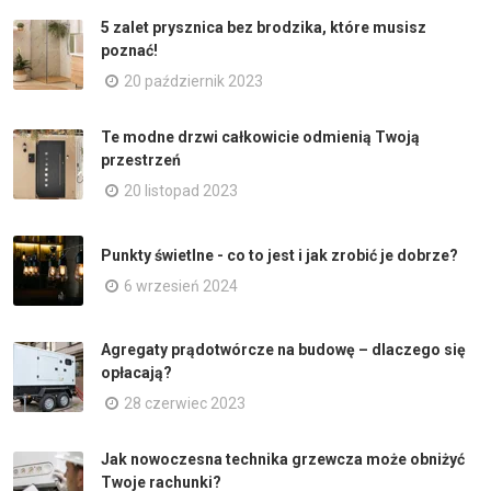
5 zalet prysznica bez brodzika, które musisz
poznać!
20 październik 2023
Te modne drzwi całkowicie odmienią Twoją
przestrzeń
20 listopad 2023
Punkty świetlne - co to jest i jak zrobić je dobrze?
6 wrzesień 2024
Agregaty prądotwórcze na budowę – dlaczego się
opłacają?
28 czerwiec 2023
Jak nowoczesna technika grzewcza może obniżyć
Twoje rachunki?