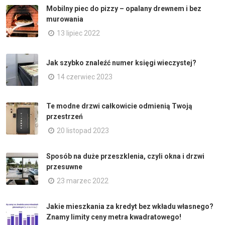
Mobilny piec do pizzy – opalany drewnem i bez
murowania
13 lipiec 2022
Jak szybko znaleźć numer księgi wieczystej?
14 czerwiec 2023
Te modne drzwi całkowicie odmienią Twoją
przestrzeń
20 listopad 2023
Sposób na duże przeszklenia, czyli okna i drzwi
przesuwne
23 marzec 2022
Jakie mieszkania za kredyt bez wkładu własnego?
Znamy limity ceny metra kwadratowego!