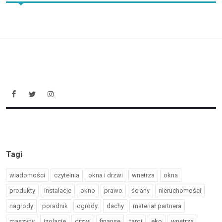
Tagi
wiadomości
czytelnia
okna i drzwi
wnetrza
okna
produkty
instalacje
okno
prawo
ściany
nieruchomości
nagrody
poradnik
ogrody
dachy
materiał partnera
maszyny
izolacje
drzwi
finanse
targi
eko
wnętrza