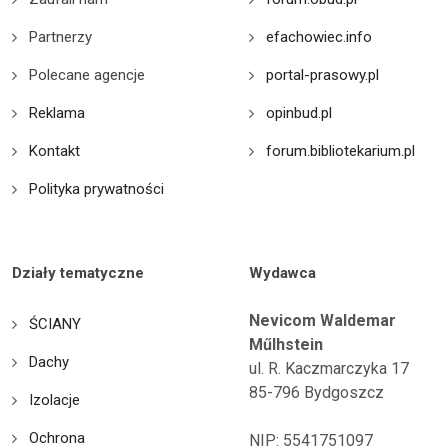
Partnerzy
efachowiec.info
Polecane agencje
portal-prasowy.pl
Reklama
opinbud.pl
Kontakt
forum.bibliotekarium.pl
Polityka prywatności
Działy tematyczne
Wydawca
Nevicom Waldemar
ŚCIANY
Műlhstein
Dachy
ul. R. Kaczmarczyka 17
85-796 Bydgoszcz
Izolacje
Ochrona
NIP: 5541751097