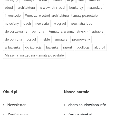
obud
architektura
w wewnatrz_bud
konkursy
narzedzie
inwestycje
Wnętrza, wystrój, architektura - tematy pozostałe
na sciany
dach
newseria
w ogrod
wewnatrz_bud
do ogrzewanie
ochrona
Armatura, wanny, natryski - inspiracje
do ochrona
ogrod
meble
armatura
promowany
w lazienka
do izolacja
lazienka
raport
podloga
aluprof
Maszyny i narzędzia - tematy pozostałe
Obud.pl
Nasze portale
Newsletter
chemiabudowlana.info
Zaufali nam
forum.obud.pl