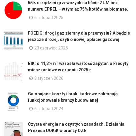
55% urządzeń grzewczych na liście ZUM bez
numeru EPREL – w tym aż 75% kotłów na biomasę.
6 listopad 2025
FOEEiG: drogi gaz ziemny dla przemysłu? A będzie
jeszcze drożej, czyli o nowej opłacie gazowej
23 czerwiec 2025
BIK: o 41,3% r/r wzrosła wartość zapytań o kredyty
mieszkaniowe w grudniu 2025 r.
8 styczeń 2026
Galopujące koszty i braki kadrowe zakłócają
funkcjonowanie branży budowlanej
6 listopad 2024
Czysta energia na czystych zasadach. Działania
Prezesa UOKiK w branży OZE