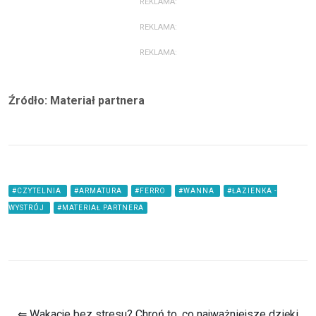
REKLAMA:
REKLAMA:
REKLAMA:
Źródło: Materiał partnera
#CZYTELNIA
#ARMATURA
#FERRO
#WANNA
#ŁAZIENKA -
WYSTRÓJ
#MATERIAŁ PARTNERA
⇐ Wakacje bez stresu? Chroń to, co najważniejsze dzięki