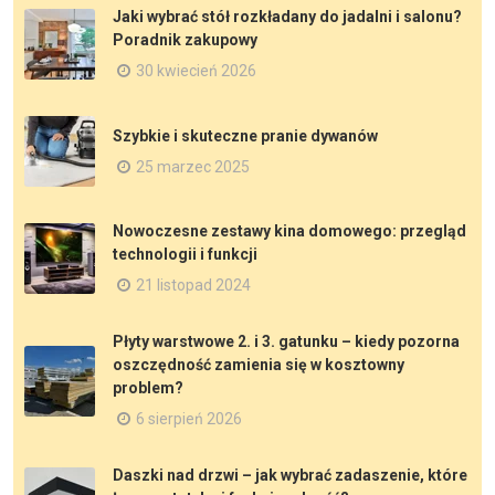
Jaki wybrać stół rozkładany do jadalni i salonu?
Poradnik zakupowy
30 kwiecień 2026
Szybkie i skuteczne pranie dywanów
25 marzec 2025
Nowoczesne zestawy kina domowego: przegląd
technologii i funkcji
21 listopad 2024
Płyty warstwowe 2. i 3. gatunku – kiedy pozorna
oszczędność zamienia się w kosztowny
problem?
6 sierpień 2026
Daszki nad drzwi – jak wybrać zadaszenie, które