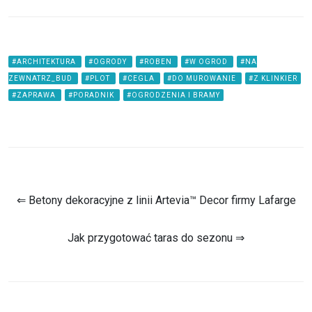
#ARCHITEKTURA
#OGRODY
#ROBEN
#W OGROD
#NA
ZEWNATRZ_BUD
#PLOT
#CEGLA
#DO MUROWANIE
#Z KLINKIER
#ZAPRAWA
#PORADNIK
#OGRODZENIA I BRAMY
⇐ Betony dekoracyjne z linii Artevia™ Decor firmy Lafarge
Jak przygotować taras do sezonu ⇒