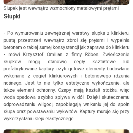
Słupek jest wewnątrz wzmocniony metalowymi prętami
Słupki
- Po wymurowaniu zewnętrznej warstwy słupka z klinkieru,
pustą przestrzeń wewnątrz zbroi się prętami i wypełnia
betonem o takiej samej konsystencji jak zaprawa do klinkieru
- mówi Krzysztof Omilian z firmy Röben. Zwieńczenie
słupków mogą stanowić cegły kształtowe lub
prefabrykowane kaptury, czyli gotowe elementy budowlane
wykonane z cegieł klinkierowych i betonowego rdzenia
nośnego. Jest to nie tylko estetyczne wykończenie, ale
także element ochronny. Czapy mają kształt stożka, więc
woda opadowa szybko spływa w dół. Dzięki skutecznemu
odprowadzaniu wilgoci, zapobiegają wnikaniu jej do spoin
słupa oraz powstawaniu wykwitów. Kaptury muruje się przy
wykorzystaniu kleju elastycznego.