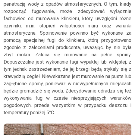
penetracją wody z opadów atmosferycznych. O tym, kiedy
rozpocząć fugowanie, może zdecydować wyłącznie
fachowiec od murowania klinkieru, który uwzględni różne
czynniki, m.in. stopień wilgotności muru oraz warunki
atmosferyczne. Spoinowanie powinno być wykonane za
pomocą specjalnej fugi do klinkieru, którą przygotowano
zgodnie z zaleceniami producenta, uważając, by nie była
zbyt mokra. Zaleca się murowanie na pełne spoiny.
Dopuszczalne jest wykonanie fugi wypukłej lub wklęsłej, z
tym jednak zastrzeżeniem, że jej brzegi będą stykały się z
krawędzią cegieł. Niewskazane jest murowanie na puste lub
zagłębione spoiny, ponieważ w niewypełnionych miejscach
będzie gromadzić się woda. Zdecydowanie odradza się też
wykonywania fug w czasie niesprzyjających warunków
pogodowych, przede wszystkim w przypadku deszczu i
temperatury poniżej 5°C.