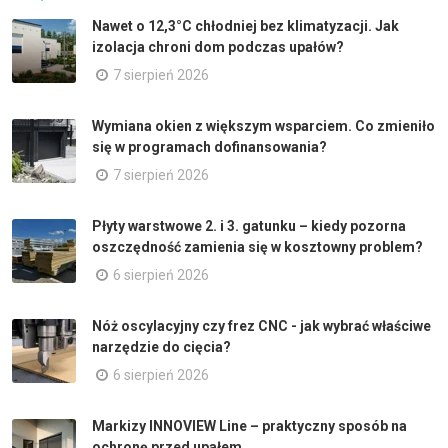
Nawet o 12,3°C chłodniej bez klimatyzacji. Jak
izolacja chroni dom podczas upałów?
7 sierpień 2026
Wymiana okien z większym wsparciem. Co zmieniło
się w programach dofinansowania?
7 sierpień 2026
Płyty warstwowe 2. i 3. gatunku – kiedy pozorna
oszczędność zamienia się w kosztowny problem?
6 sierpień 2026
Nóż oscylacyjny czy frez CNC - jak wybrać właściwe
narzędzie do cięcia?
6 sierpień 2026
Markizy INNOVIEW Line – praktyczny sposób na
ochronę przed upałem