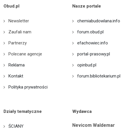
Obud.pl
Nasze portale
Newsletter
chemiabudowlana.info
Zaufali nam
forum.obud.pl
Partnerzy
efachowiec.info
Polecane agencje
portal-prasowy.pl
Reklama
opinbud.pl
Kontakt
forum.bibliotekarium.pl
Polityka prywatności
Działy tematyczne
Wydawca
Nevicom Waldemar
ŚCIANY