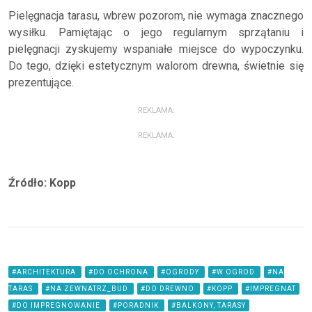
Pielęgnacja tarasu, wbrew pozorom, nie wymaga znacznego
wysiłku. Pamiętając o jego regularnym sprzątaniu i
pielęgnacji zyskujemy wspaniałe miejsce do wypoczynku.
Do tego, dzięki estetycznym walorom drewna, świetnie się
prezentujące.
REKLAMA:
REKLAMA:
Źródło: Kopp
#ARCHITEKTURA
#DO OCHRONA
#OGRODY
#W OGROD
#NA
TARAS
#NA ZEWNATRZ_BUD
#DO DREWNO
#KOPP
#IMPREGNAT
#DO IMPREGNOWANIE
#PORADNIK
#BALKONY, TARASY