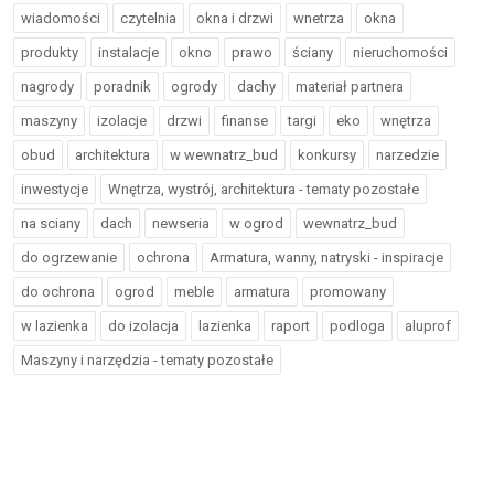
wiadomości
czytelnia
okna i drzwi
wnetrza
okna
produkty
instalacje
okno
prawo
ściany
nieruchomości
nagrody
poradnik
ogrody
dachy
materiał partnera
maszyny
izolacje
drzwi
finanse
targi
eko
wnętrza
obud
architektura
w wewnatrz_bud
konkursy
narzedzie
inwestycje
Wnętrza, wystrój, architektura - tematy pozostałe
na sciany
dach
newseria
w ogrod
wewnatrz_bud
do ogrzewanie
ochrona
Armatura, wanny, natryski - inspiracje
do ochrona
ogrod
meble
armatura
promowany
w lazienka
do izolacja
lazienka
raport
podloga
aluprof
Maszyny i narzędzia - tematy pozostałe