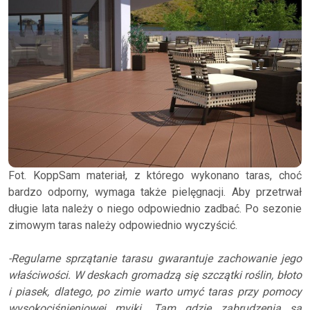
Fot. KoppSam materiał, z którego wykonano taras, choć
bardzo odporny, wymaga także pielęgnacji. Aby przetrwał
długie lata należy o niego odpowiednio zadbać. Po sezonie
zimowym taras należy odpowiednio wyczyścić.
-Regularne sprzątanie tarasu gwarantuje zachowanie jego
właściwości. W deskach gromadzą się szczątki roślin, błoto
i piasek, dlatego, po zimie warto umyć taras przy pomocy
wysokociśnieniowej myjki. Tam gdzie zabrudzenia są