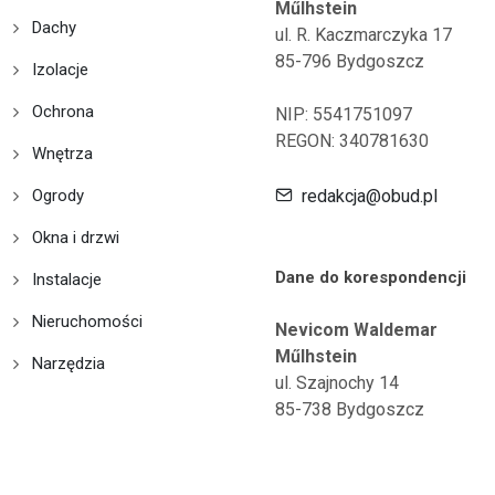
Műlhstein
Dachy
ul. R. Kaczmarczyka 17
85-796 Bydgoszcz
Izolacje
Ochrona
NIP: 5541751097
REGON: 340781630
Wnętrza
Ogrody
redakcja@obud.pl
Okna i drzwi
Dane do korespondencji
Instalacje
Nieruchomości
Nevicom Waldemar
Műlhstein
Narzędzia
ul. Szajnochy 14
85-738 Bydgoszcz