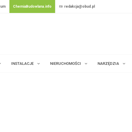
rum
ChemiaBudowlana.info
redakcja@obud.pl
INSTALACJE
NIERUCHOMOŚCI
NARZĘDZIA