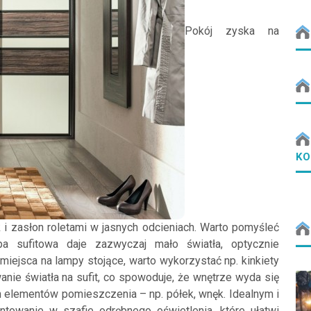
Pokój zyska na
KO
k i zasłon roletami w jasnych odcieniach. Warto pomyśleć
a sufitowa daje zazwyczaj mało światła, optycznie
iejsca na lampy stojące, warto wykorzystać np. kinkiety
nie światła na sufit, co spowoduje, że wnętrze wyda się
 elementów pomieszczenia – np. półek, wnęk. Idealnym i
towanie w szafie odrębnego oświetlenia, które ułatwi