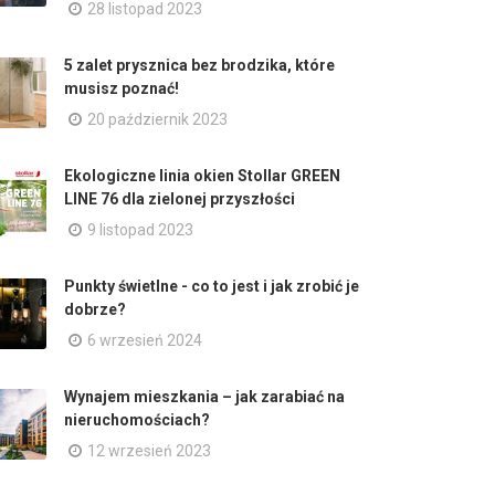
28 listopad 2023
5 zalet prysznica bez brodzika, które
musisz poznać!
20 październik 2023
Ekologiczne linia okien Stollar GREEN
LINE 76 dla zielonej przyszłości
9 listopad 2023
Punkty świetlne - co to jest i jak zrobić je
dobrze?
6 wrzesień 2024
Wynajem mieszkania – jak zarabiać na
nieruchomościach?
12 wrzesień 2023