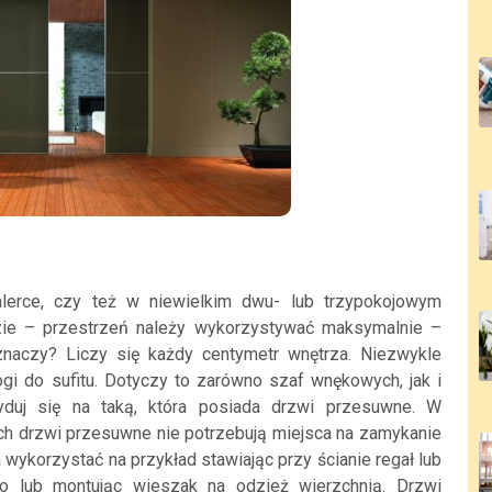
erce, czy też w niewielkim dwu- lub trzypokojowym
zie – przestrzeń należy wykorzystywać maksymalnie –
znaczy? Liczy się każdy centymetr wnętrza. Niezwykle
i do sufitu. Dotyczy to zarówno szaf wnękowych, jak i
yduj się na taką, która posiada drzwi przesuwne. W
ych drzwi przesuwne nie potrzebują miejsca na zamykanie
wykorzystać na przykład stawiając przy ścianie regał lub
o lub montując wieszak na odzież wierzchnią. Drzwi