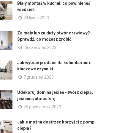
Biały montaż w kuchni: co powinieneś
wiedzieć
24 lipiec 2023
Za mały lub za duży otwór drzwiowy?
Sprawdź, co możesz zrobić
28 czerwiec 2023
Jak wybrać producenta kolumbarium:
kluczowe czynniki
7 grudzień 2023
Udekoruj dom na jesień - twórz ciepłą,
jesienną atmosferę
25 październik 2023
Jakie można dostrzec korzyści z pomp
ciepła?