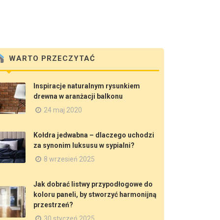
WARTO PRZECZYTAĆ
Inspiracje naturalnym rysunkiem
drewna w aranżacji balkonu
24 maj 2020
Kołdra jedwabna – dlaczego uchodzi
za synonim luksusu w sypialni?
8 wrzesień 2025
Jak dobrać listwy przypodłogowe do
koloru paneli, by stworzyć harmonijną
przestrzeń?
30 styczeń 2025