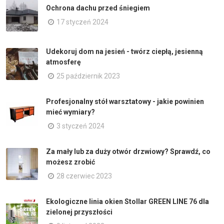
Ochrona dachu przed śniegiem
17 styczeń 2024
Udekoruj dom na jesień - twórz ciepłą, jesienną
atmosferę
25 październik 2023
Profesjonalny stół warsztatowy - jakie powinien
mieć wymiary?
3 styczeń 2024
Za mały lub za duży otwór drzwiowy? Sprawdź, co
możesz zrobić
28 czerwiec 2023
Ekologiczne linia okien Stollar GREEN LINE 76 dla
zielonej przyszłości