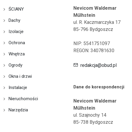
Nevicom Waldemar
ŚCIANY
Műlhstein
Dachy
ul. R. Kaczmarczyka 17
85-796 Bydgoszcz
Izolacje
Ochrona
NIP: 5541751097
REGON: 340781630
Wnętrza
Ogrody
redakcja@obud.pl
Okna i drzwi
Dane do korespondencji
Instalacje
Nieruchomości
Nevicom Waldemar
Műlhstein
Narzędzia
ul. Szajnochy 14
85-738 Bydgoszcz