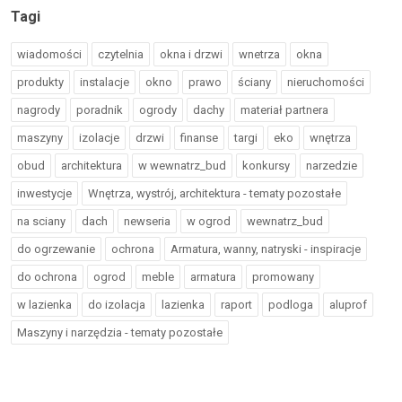
Tagi
wiadomości
czytelnia
okna i drzwi
wnetrza
okna
produkty
instalacje
okno
prawo
ściany
nieruchomości
nagrody
poradnik
ogrody
dachy
materiał partnera
maszyny
izolacje
drzwi
finanse
targi
eko
wnętrza
obud
architektura
w wewnatrz_bud
konkursy
narzedzie
inwestycje
Wnętrza, wystrój, architektura - tematy pozostałe
na sciany
dach
newseria
w ogrod
wewnatrz_bud
do ogrzewanie
ochrona
Armatura, wanny, natryski - inspiracje
do ochrona
ogrod
meble
armatura
promowany
w lazienka
do izolacja
lazienka
raport
podloga
aluprof
Maszyny i narzędzia - tematy pozostałe