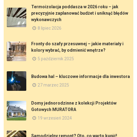
Termoizolacja poddasza w 2026 roku – jak
precyzyjnie zaplanować budżet i uniknąć błędów
wykonawczych
8 lipiec 2026
Fronty do szafy przesuwnej – jakie materiały i
kolory wybrać, by odmienić wnętrze?
5 październik 2025
Budowa hal – kluczowe informacje dla inwestora
27 marzec 2025
Domy jednorodzinne z kolekcji Projektów
Gotowych MURATORA
19 wrzesień 2024
Samodzielny remont? Oto, co warto kupić!