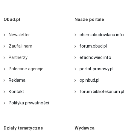
Obud.pl
Nasze portale
Newsletter
chemiabudowlana.info
Zaufali nam
forum.obud.pl
Partnerzy
efachowiec.info
Polecane agencje
portal-prasowy.pl
Reklama
opinbud.pl
Kontakt
forum.bibliotekarium.pl
Polityka prywatności
Działy tematyczne
Wydawca