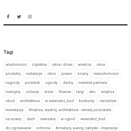
Tagi
wiadomości
czytelnia
okna i drzwi
wnetrza
okna
produkty
instalacje
okno
prawo
ściany
nieruchomości
nagrody
poradnik
ogrody
dachy
materiał partnera
maszyny
izolacje
drzwi
finanse
targi
eko
wnętrza
obud
architektura
w wewnatrz_bud
konkursy
narzedzie
inwestycje
Wnętrza, wystrój, architektura - tematy pozostałe
na sciany
dach
newseria
w ogrod
wewnatrz_bud
do ogrzewanie
ochrona
Armatura, wanny, natryski - inspiracje