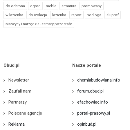
do ochrona
ogrod
meble
armatura
promowany
w lazienka
do izolacja
lazienka
raport
podloga
aluprof
Maszyny i narzędzia - tematy pozostałe
Obud.pl
Nasze portale
Newsletter
chemiabudowlana.info
Zaufali nam
forum.obud.pl
Partnerzy
efachowiec.info
Polecane agencje
portal-prasowy.pl
Reklama
opinbud.pl