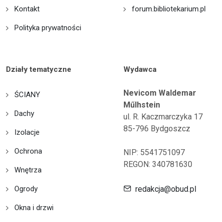
Kontakt
forum.bibliotekarium.pl
Polityka prywatności
Działy tematyczne
Wydawca
Nevicom Waldemar
ŚCIANY
Műlhstein
Dachy
ul. R. Kaczmarczyka 17
85-796 Bydgoszcz
Izolacje
Ochrona
NIP: 5541751097
REGON: 340781630
Wnętrza
Ogrody
redakcja@obud.pl
Okna i drzwi