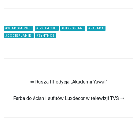
#WIADOMOŚCI
#IZOLACJE
#STYROPIAN
#FASADA
#DOCIEPLANIE
#SYNTHOS
⇐ Rusza III edycja „Akademii Yawal”
Farba do ścian i sufitów Luxdecor w telewizji TVS ⇒