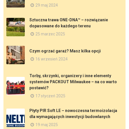
29 maj 2024
Sztuczna trawa ONE-DNA™ – rozwiązanie
dopasowane do każdego terenu
25 marzec 2025
Czym ogrzać garaż? Masz kilka opcji
16 wrzesień 2024
Torby, skrzynki, organizery i inne elementy
systemów PACKOUT Milwaukee – na co warto
postawić?
17 styczeń 2025
Płyty PIR Soft LE – nowoczesna termoizolacja
dla wymagających inwestycji budowlanych
19 maj 2025