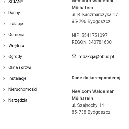
Nevicom Waldemar
ŚCIANY
Műlhstein
Dachy
ul. R. Kaczmarczyka 17
85-796 Bydgoszcz
Izolacje
Ochrona
NIP: 5541751097
REGON: 340781630
Wnętrza
Ogrody
redakcja@obud.pl
Okna i drzwi
Dane do korespondencji
Instalacje
Nieruchomości
Nevicom Waldemar
Műlhstein
Narzędzia
ul. Szajnochy 14
85-738 Bydgoszcz