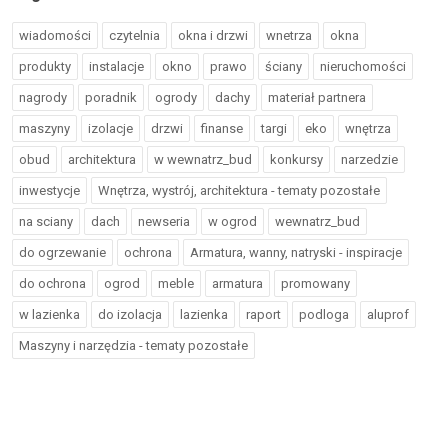
wiadomości
czytelnia
okna i drzwi
wnetrza
okna
produkty
instalacje
okno
prawo
ściany
nieruchomości
nagrody
poradnik
ogrody
dachy
materiał partnera
maszyny
izolacje
drzwi
finanse
targi
eko
wnętrza
obud
architektura
w wewnatrz_bud
konkursy
narzedzie
inwestycje
Wnętrza, wystrój, architektura - tematy pozostałe
na sciany
dach
newseria
w ogrod
wewnatrz_bud
do ogrzewanie
ochrona
Armatura, wanny, natryski - inspiracje
do ochrona
ogrod
meble
armatura
promowany
w lazienka
do izolacja
lazienka
raport
podloga
aluprof
Maszyny i narzędzia - tematy pozostałe