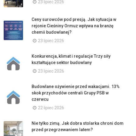
23 lipiec 2026
Ceny surowców pod presją. Jak sytuacja w
rejonie Cieśniny Ormuz wpływa na branżę
chemii budowlanej?
23 lipiec 2026
Konkurencja, klimat i regulacje Trzy siły
kształtujące sektor budowlany
23 lipiec 2026
Budowlane ożywienie przed wakacjami. 13%
skok przychodów centrali Grupy PSB w
czerwcu
22 lipiec 2026
Nie tylko zimą. Jak dobra stolarka chroni dom
przed przegrzewaniem latem?