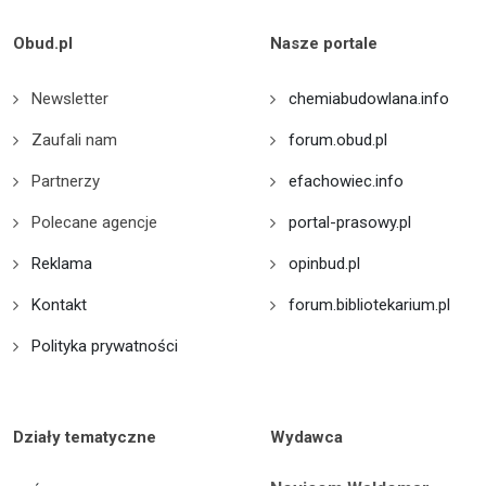
Obud.pl
Nasze portale
Newsletter
chemiabudowlana.info
Zaufali nam
forum.obud.pl
Partnerzy
efachowiec.info
Polecane agencje
portal-prasowy.pl
Reklama
opinbud.pl
Kontakt
forum.bibliotekarium.pl
Polityka prywatności
Działy tematyczne
Wydawca