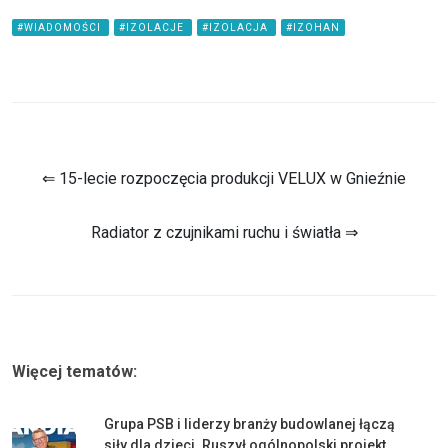
#WIADOMOŚCI
#IZOLACJE
#IZOLACJA
#IZOHAN
⇐ 15-lecie rozpoczęcia produkcji VELUX w Gnieźnie
Radiator z czujnikami ruchu i światła ⇒
Więcej tematów:
Grupa PSB i liderzy branży budowlanej łączą
siły dla dzieci. Ruszył ogólnopolski projekt