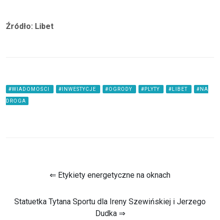
Źródło: Libet
#WIADOMOŚCI
#INWESTYCJE
#OGRODY
#PLYTY
#LIBET
#NA
DROGA
⇐ Etykiety energetyczne na oknach
Statuetka Tytana Sportu dla Ireny Szewińskiej i Jerzego
Dudka ⇒