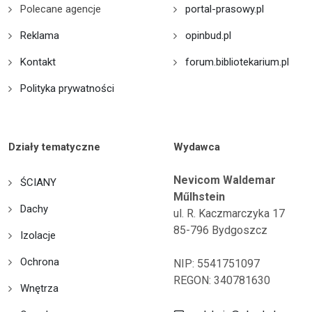
Polecane agencje
portal-prasowy.pl
Reklama
opinbud.pl
Kontakt
forum.bibliotekarium.pl
Polityka prywatności
Działy tematyczne
Wydawca
Nevicom Waldemar
ŚCIANY
Műlhstein
Dachy
ul. R. Kaczmarczyka 17
85-796 Bydgoszcz
Izolacje
Ochrona
NIP: 5541751097
REGON: 340781630
Wnętrza