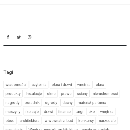
Tagi
wiadomości
czytelnia
okna i drzwi
wnetrza
okna
produkty
instalacje
okno
prawo
ściany
nieruchomości
nagrody
poradnik
ogrody
dachy
materiał partnera
maszyny
izolacje
drzwi
finanse
targi
eko
wnętrza
obud
architektura
w wewnatrz_bud
konkursy
narzedzie
inwestycje
Wnętrza, wystrój, architektura - tematy pozostałe