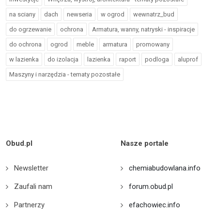
na sciany
dach
newseria
w ogrod
wewnatrz_bud
do ogrzewanie
ochrona
Armatura, wanny, natryski - inspiracje
do ochrona
ogrod
meble
armatura
promowany
w lazienka
do izolacja
lazienka
raport
podloga
aluprof
Maszyny i narzędzia - tematy pozostałe
Obud.pl
Nasze portale
Newsletter
chemiabudowlana.info
Zaufali nam
forum.obud.pl
Partnerzy
efachowiec.info