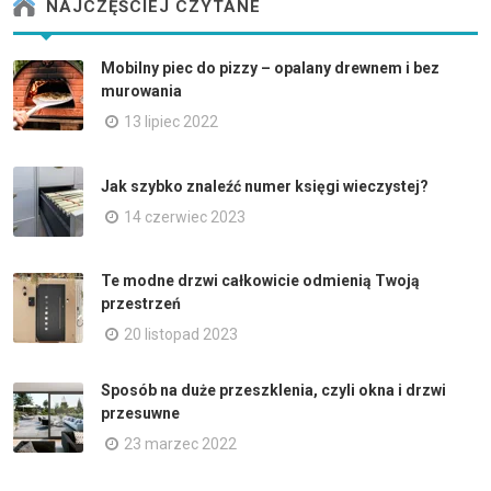
NAJCZĘŚCIEJ CZYTANE
Mobilny piec do pizzy – opalany drewnem i bez
murowania
13 lipiec 2022
Jak szybko znaleźć numer księgi wieczystej?
14 czerwiec 2023
Te modne drzwi całkowicie odmienią Twoją
przestrzeń
20 listopad 2023
Sposób na duże przeszklenia, czyli okna i drzwi
przesuwne
23 marzec 2022