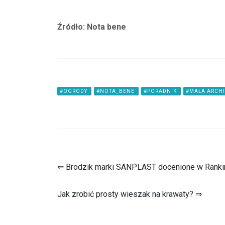
Źródło: Nota bene
#OGRODY
#NOTA_BENE
#PORADNIK
#MAŁA ARCH
⇐ Brodzik marki SANPLAST docenione w Ranki
Jak zrobić prosty wieszak na krawaty? ⇒