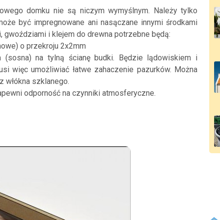
rzowego domku nie są niczym wymyślnym. Należy tylko
może być impregnowane ani nasączane innymi środkami
 gwoździami i klejem do drewna potrzebne będą:
snowe) o przekroju 2x2mm
 (sosna) na tylną ścianę budki. Będzie lądowiskiem i
si więc umożliwiać łatwe zahaczenie pazurków. Można
 z włókna szklanego.
zapewni odporność na czynniki atmosferyczne.