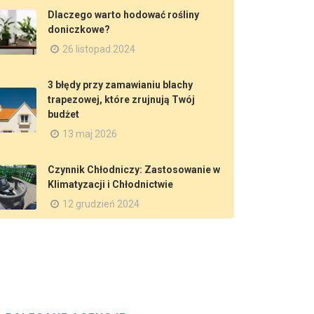
Dlaczego warto hodować rośliny
doniczkowe?
26 listopad 2024
3 błędy przy zamawianiu blachy
trapezowej, które zrujnują Twój
budżet
13 maj 2026
Czynnik Chłodniczy: Zastosowanie w
Klimatyzacji i Chłodnictwie
12 grudzień 2024