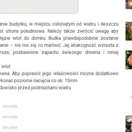
ianie budynku, w miejscu osłoniętym od wiatru i deszczu
st strona południowa. Należy także zwrócić uwagę aby
łęzie wlot do domku. Budka prawdopodobnie zostanie
tanie – nie ma się co martwić. Jej atrakcyjność wzrasta z
arsze, pozbawione zapachu świeżego drewna i mniej
 wlot
rewna. Aby poprawić jego właściwości można dodatkowo
 wykonać poziome nacięcia co ok. 15mm
lądowisko przed podmuchami wiatru
REKLAMA:
REKLAMA:
REKLAMA: