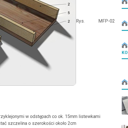
Rys. MFP-02
KO
 przyklejonymi w odstępach co ok. 15mm listewkami
stać szczelina o szerokości około 2cm