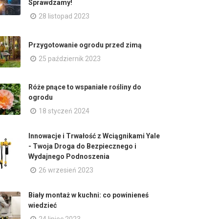
Sprawdzamy!
28 listopad 2023
Przygotowanie ogrodu przed zimą
25 październik 2023
Róże pnące to wspaniałe rośliny do
ogrodu
18 styczeń 2024
Innowacje i Trwałość z Wciągnikami Yale
- Twoja Droga do Bezpiecznego i
Wydajnego Podnoszenia
26 wrzesień 2023
Biały montaż w kuchni: co powinieneś
wiedzieć