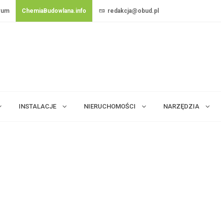
rum
ChemiaBudowlana.info
redakcja@obud.pl
INSTALACJE
NIERUCHOMOŚCI
NARZĘDZIA