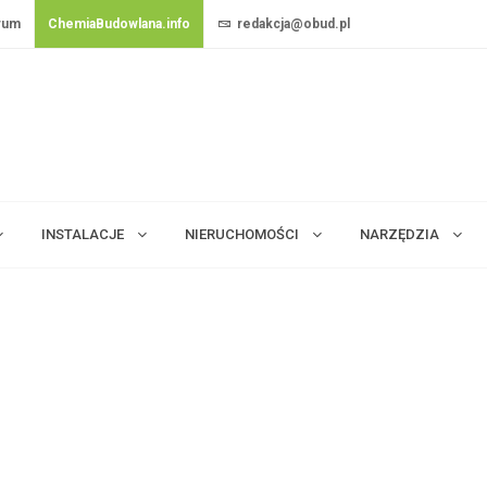
rum
ChemiaBudowlana.info
redakcja@obud.pl
INSTALACJE
NIERUCHOMOŚCI
NARZĘDZIA