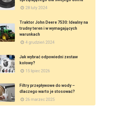
28 luty 2024
Traktor John Deere 7530: Idealny na
trudny teren i w wymagających
warunkach
4 grudzień 2024
Jak wybrać odpowiedni zestaw
kołowy?
15 lipiec 2026
Filtry przepływowe do wody –
dlaczego warto je stosować?
26 marzec 2025