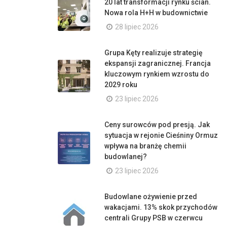
20 lat transformacji rynku ścian.
Nowa rola H+H w budownictwie
28 lipiec 2026
Grupa Kęty realizuje strategię
ekspansji zagranicznej. Francja
kluczowym rynkiem wzrostu do
2029 roku
23 lipiec 2026
Ceny surowców pod presją. Jak
sytuacja w rejonie Cieśniny Ormuz
wpływa na branżę chemii
budowlanej?
23 lipiec 2026
Budowlane ożywienie przed
wakacjami. 13% skok przychodów
centrali Grupy PSB w czerwcu