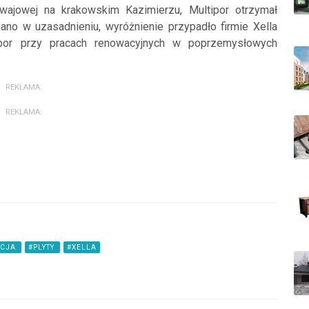
wajowej na krakowskim Kazimierzu, Multipor otrzymał
no w uzasadnieniu, wyróżnienie przypadło firmie Xella
tipor przy pracach renowacyjnych w poprzemysłowych
REKLAMA:
REKLAMA:
ACJA
#PLYTY
#XELLA