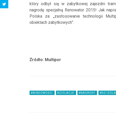
który odbył się w zabytkowej zajezdni tram
nagrodę specjalną Renowator 2015! Jak napisa
Polska za: „zastosowanie technologii Mul
obiektach zabytkowych”.
Źródło: Multipor
#WIADOMOŚCI
#IZOLACJE
#NAGRODY
#DO IZOL