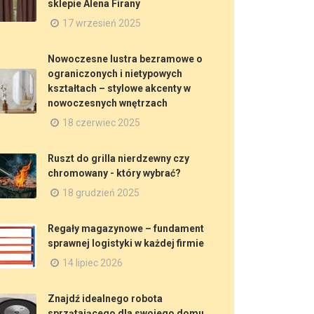
sklepie Alena Firany
17 wrzesień 2025
Nowoczesne lustra bezramowe o
ograniczonych i nietypowych
kształtach – stylowe akcenty w
nowoczesnych wnętrzach
18 czerwiec 2025
Ruszt do grilla nierdzewny czy
chromowany - który wybrać?
18 grudzień 2025
Regały magazynowe – fundament
sprawnej logistyki w każdej firmie
14 lipiec 2026
Znajdź idealnego robota
sprzątającego dla swojego domu