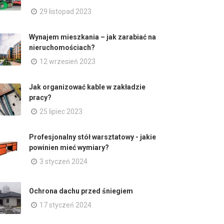
29 listopad 2023
Wynajem mieszkania – jak zarabiać na
nieruchomościach?
12 wrzesień 2023
Jak organizować kable w zakładzie
pracy?
25 lipiec 2023
Profesjonalny stół warsztatowy - jakie
powinien mieć wymiary?
3 styczeń 2024
Ochrona dachu przed śniegiem
17 styczeń 2024