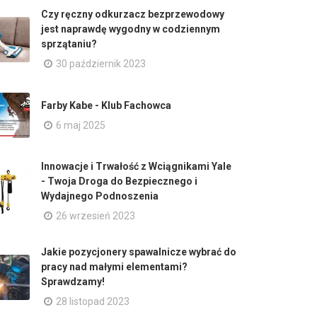
Czy ręczny odkurzacz bezprzewodowy
jest naprawdę wygodny w codziennym
sprzątaniu?
30 październik 2023
Farby Kabe - Klub Fachowca
6 maj 2025
Innowacje i Trwałość z Wciągnikami Yale
- Twoja Droga do Bezpiecznego i
Wydajnego Podnoszenia
26 wrzesień 2023
Jakie pozycjonery spawalnicze wybrać do
pracy nad małymi elementami?
Sprawdzamy!
28 listopad 2023