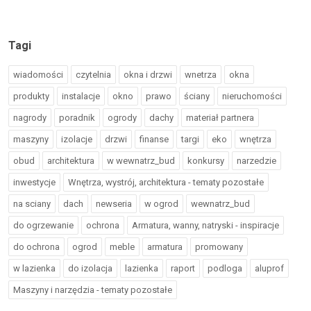
Tagi
wiadomości
czytelnia
okna i drzwi
wnetrza
okna
produkty
instalacje
okno
prawo
ściany
nieruchomości
nagrody
poradnik
ogrody
dachy
materiał partnera
maszyny
izolacje
drzwi
finanse
targi
eko
wnętrza
obud
architektura
w wewnatrz_bud
konkursy
narzedzie
inwestycje
Wnętrza, wystrój, architektura - tematy pozostałe
na sciany
dach
newseria
w ogrod
wewnatrz_bud
do ogrzewanie
ochrona
Armatura, wanny, natryski - inspiracje
do ochrona
ogrod
meble
armatura
promowany
w lazienka
do izolacja
lazienka
raport
podloga
aluprof
Maszyny i narzędzia - tematy pozostałe