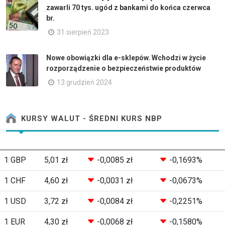
zawarli 70 tys. ugód z bankami do końca czerwca
br.
31 sierpień 2023
Nowe obowiązki dla e-sklepów. Wchodzi w życie
rozporządzenie o bezpieczeństwie produktów
13 grudzień 2024
KURSY WALUT - ŚREDNI KURS NBP
1 GBP
5,01 zł
-0,0085 zł
-0,1693%
1 CHF
4,60 zł
-0,0031 zł
-0,0673%
1 USD
3,72 zł
-0,0084 zł
-0,2251%
1 EUR
4,30 zł
-0,0068 zł
-0,1580%