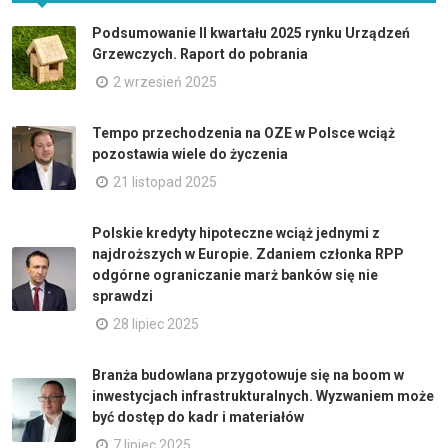
Podsumowanie II kwartału 2025 rynku Urządzeń
Grzewczych. Raport do pobrania
2 wrzesień 2025
Tempo przechodzenia na OZE w Polsce wciąż
pozostawia wiele do życzenia
21 listopad 2025
Polskie kredyty hipoteczne wciąż jednymi z
najdroższych w Europie. Zdaniem członka RPP
odgórne ograniczanie marż banków się nie
sprawdzi
28 lipiec 2025
Branża budowlana przygotowuje się na boom w
inwestycjach infrastrukturalnych. Wyzwaniem może
być dostęp do kadr i materiałów
7 lipiec 2025