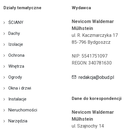
Działy tematyczne
Wydawca
Nevicom Waldemar
ŚCIANY
Műlhstein
Dachy
ul. R. Kaczmarczyka 17
85-796 Bydgoszcz
Izolacje
Ochrona
NIP: 5541751097
REGON: 340781630
Wnętrza
Ogrody
redakcja@obud.pl
Okna i drzwi
Dane do korespondencji
Instalacje
Nieruchomości
Nevicom Waldemar
Műlhstein
Narzędzia
ul. Szajnochy 14