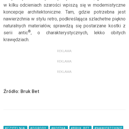
w kilku odcieniach szarości wpiszą się w modernistyczne
koncepcje architektoniczne. Tam, gdzie potrzebna jest
nawierzchnia w stylu retro, podkreślająca szlachetne piękno
naturalnych materiałów, sprawdzą się postarzane kostki z
®
serii antic
, o charakterystycznych, lekko obitych
krawędziach.
REKLAMA:
REKLAMA:
REKLAMA:
Źródło: Bruk Bet
#CZYTELNIA
#OGRODY
#KOSTKA
#BRUK_BET
#NAWIERZCHNIE,