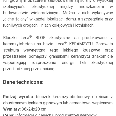
Ich głównym obszarem zastosowania są ściany o wysokiej
izolacyjności akustycznej między mieszkaniami w
budownictwie wielorodzinnym. Można z nich wykonywać
„ciche ściany” w każdej lokalizacji domu, a szczególnie przy
ruchliwych drogach, liniach kolejowych i lotniskach.
®
Bloczki Leca
BLOK akustyczne są produkowane z
®
keramzytobetonu na bazie Leca
KERAMZYTU. Porowata
struktura wewnętrzna tego lekkiego kruszywa oraz
przestrzenie pomiędzy granulkami keramzytu znakomicie
wspomagają rozproszenie energii fali akustycznej
przechodzącej przez ścianę.
Dane techniczne:
Rodzaj wyrobu:
bloczek keramzytobetonowy do ścian z
obustronnym tynkiem gipsowym lub cementowo-wapiennym
Wymiary:
38x24x20 cm
Cena:
Informacja o cenach u producentów wyrobów