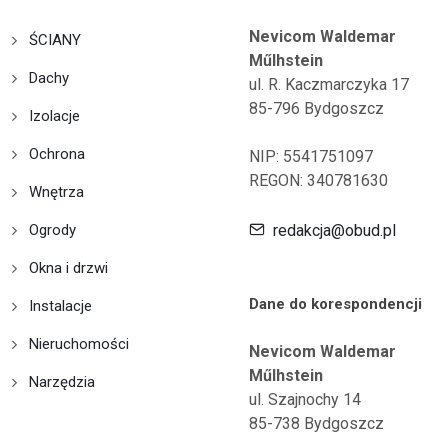
Nevicom Waldemar
ŚCIANY
Műlhstein
Dachy
ul. R. Kaczmarczyka 17
85-796 Bydgoszcz
Izolacje
Ochrona
NIP: 5541751097
REGON: 340781630
Wnętrza
Ogrody
redakcja@obud.pl
Okna i drzwi
Dane do korespondencji
Instalacje
Nieruchomości
Nevicom Waldemar
Műlhstein
Narzędzia
ul. Szajnochy 14
85-738 Bydgoszcz