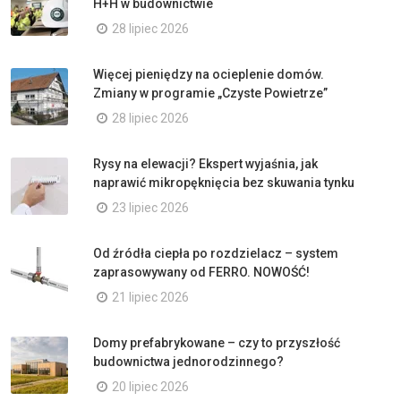
H+H w budownictwie
28 lipiec 2026
Więcej pieniędzy na ocieplenie domów.
Zmiany w programie „Czyste Powietrze”
28 lipiec 2026
Rysy na elewacji? Ekspert wyjaśnia, jak
naprawić mikropęknięcia bez skuwania tynku
23 lipiec 2026
Od źródła ciepła po rozdzielacz – system
zaprasowywany od FERRO. NOWOŚĆ!
21 lipiec 2026
Domy prefabrykowane – czy to przyszłość
budownictwa jednorodzinnego?
20 lipiec 2026