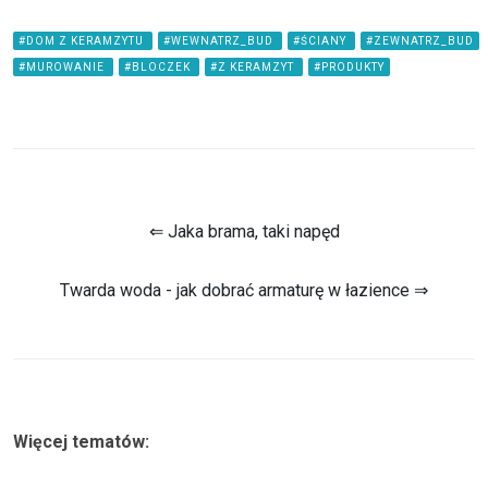
#DOM Z KERAMZYTU
#WEWNATRZ_BUD
#ŚCIANY
#ZEWNATRZ_BUD
#MUROWANIE
#BLOCZEK
#Z KERAMZYT
#PRODUKTY
⇐ Jaka brama, taki napęd
Twarda woda - jak dobrać armaturę w łazience ⇒
Więcej tematów: