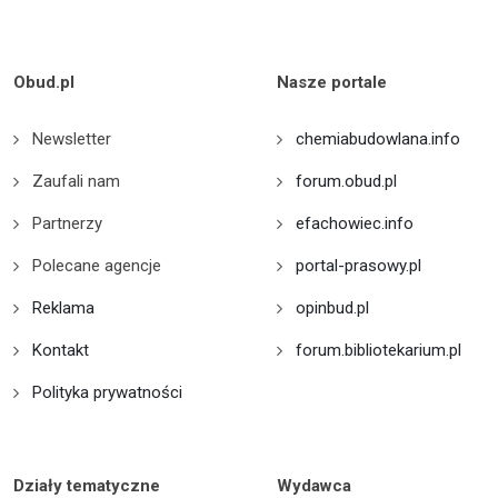
Obud.pl
Nasze portale
Newsletter
chemiabudowlana.info
Zaufali nam
forum.obud.pl
Partnerzy
efachowiec.info
Polecane agencje
portal-prasowy.pl
Reklama
opinbud.pl
Kontakt
forum.bibliotekarium.pl
Polityka prywatności
Działy tematyczne
Wydawca