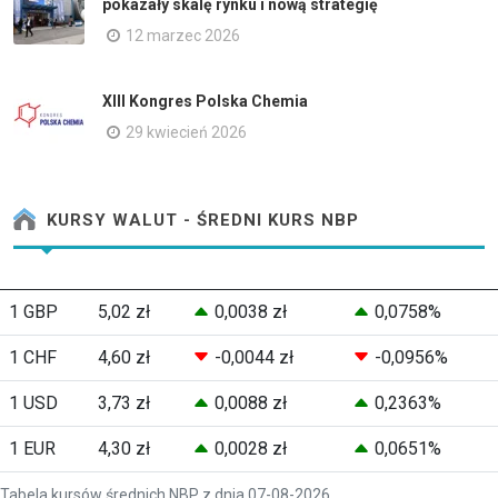
pokazały skalę rynku i nową strategię
12 marzec 2026
XIII Kongres Polska Chemia
29 kwiecień 2026
KURSY WALUT - ŚREDNI KURS NBP
1 GBP
5,02 zł
0,0038 zł
0,0758%
1 CHF
4,60 zł
-0,0044 zł
-0,0956%
1 USD
3,73 zł
0,0088 zł
0,2363%
1 EUR
4,30 zł
0,0028 zł
0,0651%
Tabela kursów średnich NBP z dnia 07-08-2026