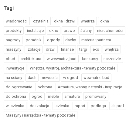
Tagi
wiadomości
czytelnia
okna i drzwi
wnetrza
okna
produkty
instalacje
okno
prawo
ściany
nieruchomości
nagrody
poradnik
ogrody
dachy
materiał partnera
maszyny
izolacje
drzwi
finanse
targi
eko
wnętrza
obud
architektura
w wewnatrz_bud
konkursy
narzedzie
inwestycje
Wnętrza, wystrój, architektura - tematy pozostałe
na sciany
dach
newseria
w ogrod
wewnatrz_bud
do ogrzewanie
ochrona
Armatura, wanny, natryski - inspiracje
do ochrona
ogrod
meble
armatura
promowany
w lazienka
do izolacja
lazienka
raport
podloga
aluprof
Maszyny i narzędzia - tematy pozostałe