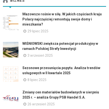
BIZNES
Mazowsze rośnie w siłę. W jakich częściach kraju
Polacy najczęściej remontują swoje domy i
mieszkania?
29 lipiec 2025
WIŚNIOWSKI zwiększa potencjał produkcyjny w
ramach Polskiej Strefy Inwestycji
3 wrzesień 2025
Sezonowe przesunięcia popytu. Analiza trendów
usługowych w II kwartale 2025
8 lipiec 2025
Zmiany cen materiałów budowlanych w sierpniu
2025 r. – analiza Grupy PSB Handel S.A.
26 wrzesień 2025