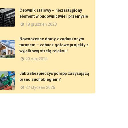
Ceownik stalowy – niezastąpiony
element w budownictwie i przemyśle
18 grudzień 2023
Nowoczesne domy z zadaszonym
tarasem – zobacz gotowe projekty z
wyjątkową strefą relaksu!
20 maj 2024
Jak zabezpieczyć pompę zasysającą
przed suchobiegiem?
27 styczeń 2026