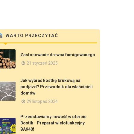
WARTO PRZECZYTAĆ
Zastosowanie drewna fumigowanego
21 styczeń 2025
Jak wybrać kostkę brukową na
podjazd? Przewodnik dla właścicieli
domów
29 listopad 2024
Przedstawiamy nowość w ofercie
Bostik - Preparat wielofunkcyjny
BA940!