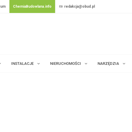
rum
ChemiaBudowlana.info
redakcja@obud.pl
INSTALACJE
NIERUCHOMOŚCI
NARZĘDZIA