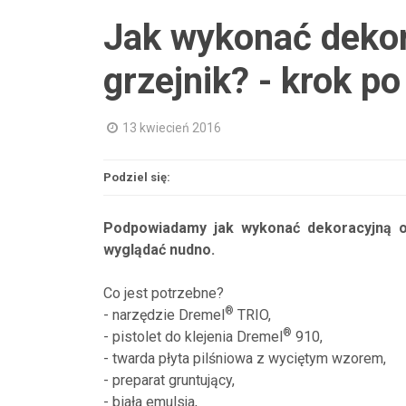
Jak wykonać dekor
grzejnik? - krok po
13 kwiecień 2016
Podziel się:
Podpowiadamy jak wykonać dekoracyjną os
wyglądać nudno.
Co jest potrzebne?
®
- narzędzie Dremel
TRIO,
®
- pistolet do klejenia Dremel
910,
- twarda płyta pilśniowa z wyciętym wzorem,
- preparat gruntujący,
- biała emulsja,