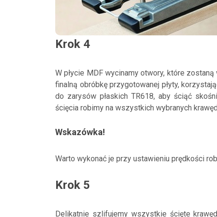
Krok 4
W płycie MDF wycinamy otwory, które zostaną
finalną obróbkę przygotowanej płyty, korzystaj
do zarysów płaskich TR618, aby ściąć skośni
ścięcia robimy na wszystkich wybranych krawęd
Wskazówka!
Warto wykonać je przy ustawieniu prędkości rob
Krok 5
Delikatnie szlifujemy wszystkie ścięte krawę