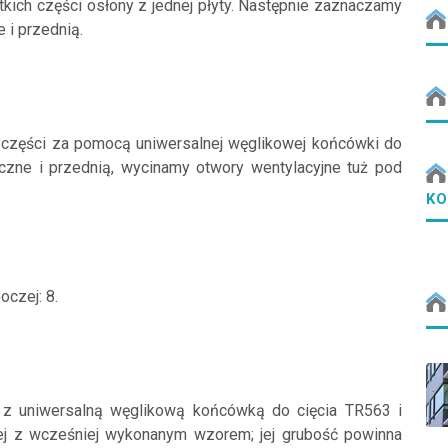
ich części osłony z jednej płyty. Następnie zaznaczamy
 i przednią.
 części za pomocą uniwersalnej węglikowej końcówki do
czne i przednią, wycinamy otwory wentylacyjne tuż pod
KO
oczej: 8.
z uniwersalną węglikową końcówką do cięcia TR563 i
wej z wcześniej wykonanym wzorem; jej grubość powinna