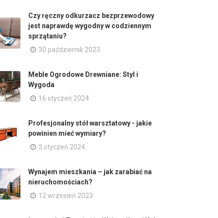
Czy ręczny odkurzacz bezprzewodowy
jest naprawdę wygodny w codziennym
sprzątaniu?
30 październik 2023
Meble Ogrodowe Drewniane: Styl i
Wygoda
16 styczeń 2024
Profesjonalny stół warsztatowy - jakie
powinien mieć wymiary?
3 styczeń 2024
Wynajem mieszkania – jak zarabiać na
nieruchomościach?
12 wrzesień 2023