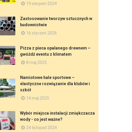
19 sierpień 2024
Zastosowanie tworzyw sztucznych w
budownictwie
16 styczeń 2026
Pizza z pieca opalanego drewnem –
gwóźdź eventu z klimatem
8 maj 2025
Namiotowe hale sportowe –
elastyczne rozwiązanie dla klubów i
szkół
14 maj 2025
Wybór miejsca instalacji zmiękczacza
wody - co jest ważne?
24 listopad 2024