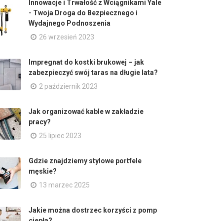
Innowacje i Trwałość z Wciągnikami Yale
- Twoja Droga do Bezpiecznego i
Wydajnego Podnoszenia
26 wrzesień 2023
Impregnat do kostki brukowej – jak
zabezpieczyć swój taras na długie lata?
2 październik 2023
Jak organizować kable w zakładzie
pracy?
25 lipiec 2023
Gdzie znajdziemy stylowe portfele
męskie?
13 marzec 2025
Jakie można dostrzec korzyści z pomp
ciepła?