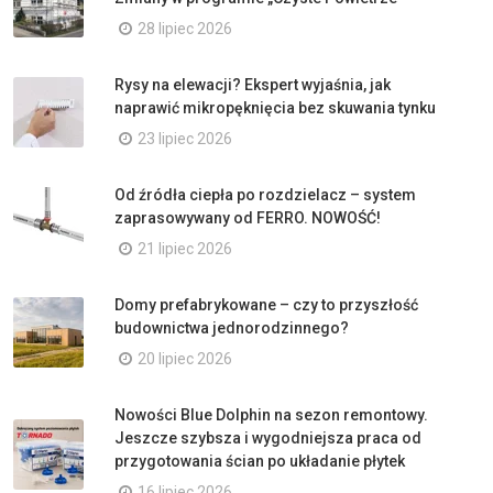
28 lipiec 2026
Rysy na elewacji? Ekspert wyjaśnia, jak
naprawić mikropęknięcia bez skuwania tynku
23 lipiec 2026
Od źródła ciepła po rozdzielacz – system
zaprasowywany od FERRO. NOWOŚĆ!
21 lipiec 2026
Domy prefabrykowane – czy to przyszłość
budownictwa jednorodzinnego?
20 lipiec 2026
Nowości Blue Dolphin na sezon remontowy.
Jeszcze szybsza i wygodniejsza praca od
przygotowania ścian po układanie płytek
16 lipiec 2026