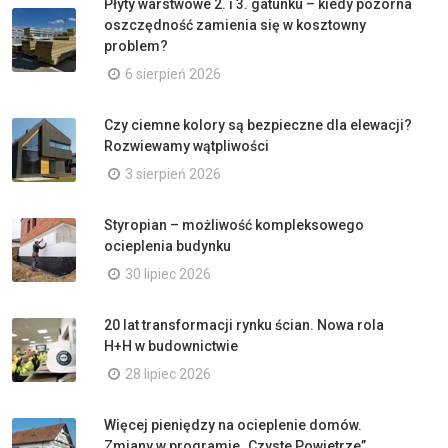
Płyty warstwowe 2. i 3. gatunku – kiedy pozorna
oszczędność zamienia się w kosztowny
problem?
6 sierpień 2026
Czy ciemne kolory są bezpieczne dla elewacji?
Rozwiewamy wątpliwości
3 sierpień 2026
Styropian – możliwość kompleksowego
ocieplenia budynku
30 lipiec 2026
20 lat transformacji rynku ścian. Nowa rola
H+H w budownictwie
28 lipiec 2026
Więcej pieniędzy na ocieplenie domów.
Zmiany w programie „Czyste Powietrze”