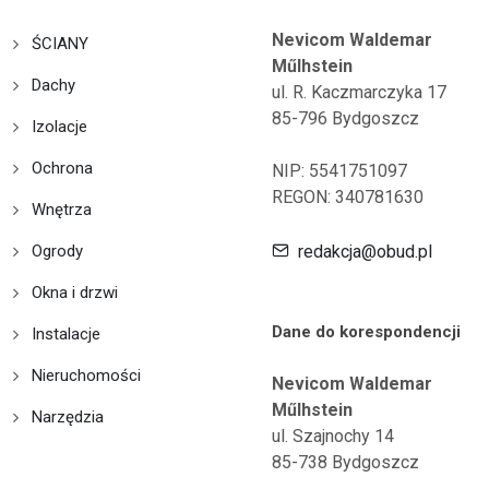
Nevicom Waldemar
ŚCIANY
Műlhstein
Dachy
ul. R. Kaczmarczyka 17
85-796 Bydgoszcz
Izolacje
Ochrona
NIP: 5541751097
REGON: 340781630
Wnętrza
Ogrody
redakcja@obud.pl
Okna i drzwi
Dane do korespondencji
Instalacje
Nieruchomości
Nevicom Waldemar
Műlhstein
Narzędzia
ul. Szajnochy 14
85-738 Bydgoszcz