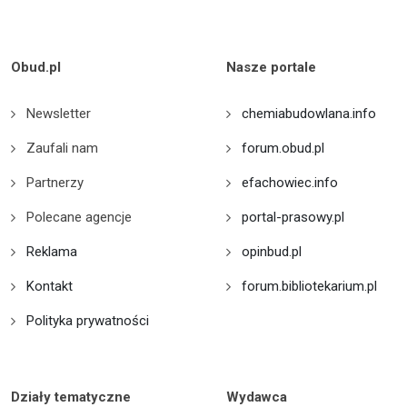
Obud.pl
Nasze portale
Newsletter
chemiabudowlana.info
Zaufali nam
forum.obud.pl
Partnerzy
efachowiec.info
Polecane agencje
portal-prasowy.pl
Reklama
opinbud.pl
Kontakt
forum.bibliotekarium.pl
Polityka prywatności
Działy tematyczne
Wydawca