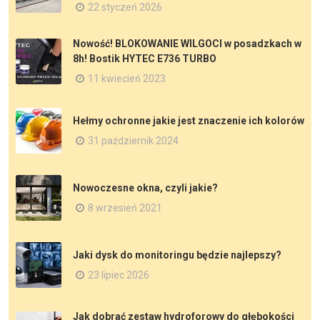
22 styczeń 2026
Nowość! BLOKOWANIE WILGOCI w posadzkach w
8h! Bostik HYTEC E736 TURBO
11 kwiecień 2023
Hełmy ochronne jakie jest znaczenie ich kolorów
31 październik 2024
Nowoczesne okna, czyli jakie?
8 wrzesień 2021
Jaki dysk do monitoringu będzie najlepszy?
23 lipiec 2026
Jak dobrać zestaw hydroforowy do głębokości