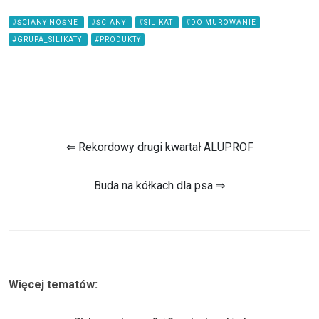
#ŚCIANY NOŚNE
#ŚCIANY
#SILIKAT
#DO MUROWANIE
#GRUPA_SILIKATY
#PRODUKTY
⇐ Rekordowy drugi kwartał ALUPROF
Buda na kółkach dla psa ⇒
Więcej tematów: