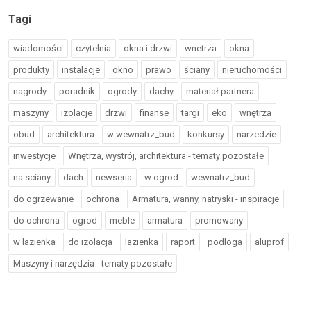
Tagi
wiadomości
czytelnia
okna i drzwi
wnetrza
okna
produkty
instalacje
okno
prawo
ściany
nieruchomości
nagrody
poradnik
ogrody
dachy
materiał partnera
maszyny
izolacje
drzwi
finanse
targi
eko
wnętrza
obud
architektura
w wewnatrz_bud
konkursy
narzedzie
inwestycje
Wnętrza, wystrój, architektura - tematy pozostałe
na sciany
dach
newseria
w ogrod
wewnatrz_bud
do ogrzewanie
ochrona
Armatura, wanny, natryski - inspiracje
do ochrona
ogrod
meble
armatura
promowany
w lazienka
do izolacja
lazienka
raport
podloga
aluprof
Maszyny i narzędzia - tematy pozostałe