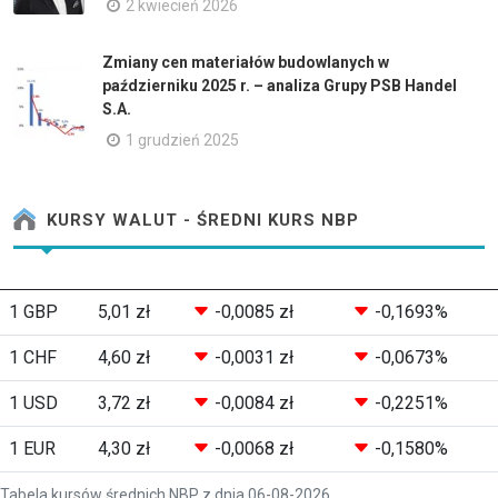
2 kwiecień 2026
Zmiany cen materiałów budowlanych w
październiku 2025 r. – analiza Grupy PSB Handel
S.A.
1 grudzień 2025
KURSY WALUT - ŚREDNI KURS NBP
1 GBP
5,01 zł
-0,0085 zł
-0,1693%
1 CHF
4,60 zł
-0,0031 zł
-0,0673%
1 USD
3,72 zł
-0,0084 zł
-0,2251%
1 EUR
4,30 zł
-0,0068 zł
-0,1580%
Tabela kursów średnich NBP z dnia 06-08-2026