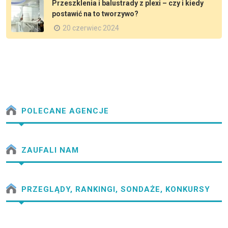
Przeszklenia i balustrady z plexi – czy i kiedy
postawić na to tworzywo?
20 czerwiec 2024
POLECANE AGENCJE
ZAUFALI NAM
PRZEGLĄDY, RANKINGI, SONDAŻE, KONKURSY