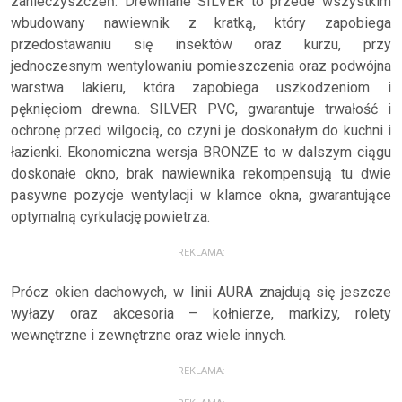
zanieczyszczeń. Drewniane SILVER to przede wszystkim
wbudowany nawiewnik z kratką, który zapobiega
przedostawaniu się insektów oraz kurzu, przy
jednoczesnym wentylowaniu pomieszczenia oraz podwójna
warstwa lakieru, która zapobiega uszkodzeniom i
pęknięciom drewna. SILVER PVC, gwarantuje trwałość i
ochronę przed wilgocią, co czyni je doskonałym do kuchni i
łazienki. Ekonomiczna wersja BRONZE to w dalszym ciągu
doskonałe okno, brak nawiewnika rekompensują tu dwie
pasywne pozycje wentylacji w klamce okna, gwarantujące
optymalną cyrkulację powietrza.
REKLAMA:
Prócz okien dachowych, w linii AURA znajdują się jeszcze
wyłazy oraz akcesoria – kołnierze, markizy, rolety
wewnętrzne i zewnętrzne oraz wiele innych.
REKLAMA: