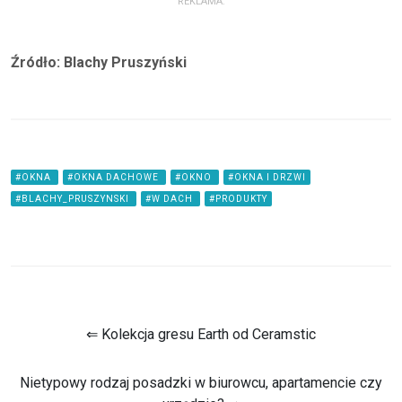
REKLAMA:
Źródło: Blachy Pruszyński
#OKNA
#OKNA DACHOWE
#OKNO
#OKNA I DRZWI
#BLACHY_PRUSZYNSKI
#W DACH
#PRODUKTY
⇐ Kolekcja gresu Earth od Ceramstic
Nietypowy rodzaj posadzki w biurowcu, apartamencie czy