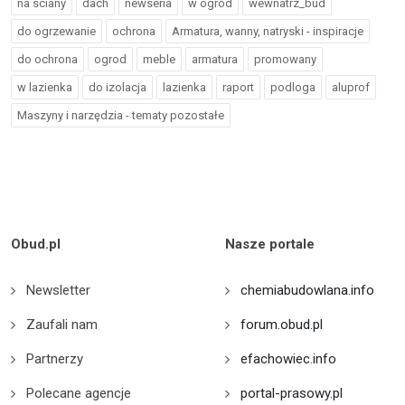
na sciany
dach
newseria
w ogrod
wewnatrz_bud
do ogrzewanie
ochrona
Armatura, wanny, natryski - inspiracje
do ochrona
ogrod
meble
armatura
promowany
w lazienka
do izolacja
lazienka
raport
podloga
aluprof
Maszyny i narzędzia - tematy pozostałe
Obud.pl
Nasze portale
Newsletter
chemiabudowlana.info
Zaufali nam
forum.obud.pl
Partnerzy
efachowiec.info
Polecane agencje
portal-prasowy.pl