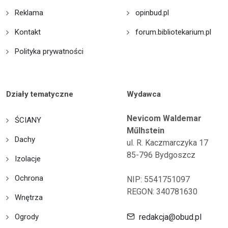
Reklama
opinbud.pl
Kontakt
forum.bibliotekarium.pl
Polityka prywatności
Działy tematyczne
Wydawca
Nevicom Waldemar
ŚCIANY
Műlhstein
Dachy
ul. R. Kaczmarczyka 17
85-796 Bydgoszcz
Izolacje
Ochrona
NIP: 5541751097
REGON: 340781630
Wnętrza
Ogrody
redakcja@obud.pl