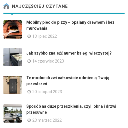
NAJCZĘŚCIEJ CZYTANE
Mobilny piec do pizzy – opalany drewnem i bez
murowania
13 lipiec 2022
Jak szybko znaleźć numer księgi wieczystej?
14 czerwiec 2023
Te modne drzwi całkowicie odmienią Twoją
przestrzeń
20 listopad 2023
Sposób na duże przeszklenia, czyli okna i drzwi
przesuwne
23 marzec 2022