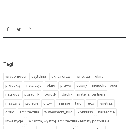
Tagi
wiadomości
czytelnia
okna i drzwi
wnetrza
okna
produkty
instalacje
okno
prawo
ściany
nieruchomości
nagrody
poradnik
ogrody
dachy
materiał partnera
maszyny
izolacje
drzwi
finanse
targi
eko
wnętrza
obud
architektura
w wewnatrz_bud
konkursy
narzedzie
inwestycje
Wnętrza, wystrój, architektura - tematy pozostałe