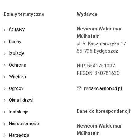
Działy tematyczne
Wydawca
Nevicom Waldemar
ŚCIANY
Műlhstein
Dachy
ul. R. Kaczmarczyka 17
85-796 Bydgoszcz
Izolacje
Ochrona
NIP: 5541751097
REGON: 340781630
Wnętrza
Ogrody
redakcja@obud.pl
Okna i drzwi
Dane do korespondencji
Instalacje
Nieruchomości
Nevicom Waldemar
Műlhstein
Narzędzia