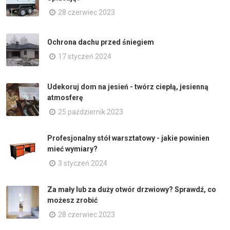
28 czerwiec 2023
Ochrona dachu przed śniegiem
17 styczeń 2024
Udekoruj dom na jesień - twórz ciepłą, jesienną
atmosferę
25 październik 2023
Profesjonalny stół warsztatowy - jakie powinien
mieć wymiary?
3 styczeń 2024
Za mały lub za duży otwór drzwiowy? Sprawdź, co
możesz zrobić
28 czerwiec 2023