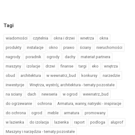
Tagi
wiadomości
czytelnia
okna i drzwi
wnetrza
okna
produkty
instalacje
okno
prawo
ściany
nieruchomości
nagrody
poradnik
ogrody
dachy
materiał partnera
maszyny
izolacje
drzwi
finanse
targi
eko
wnętrza
obud
architektura
w wewnatrz_bud
konkursy
narzedzie
inwestycje
Wnętrza, wystrój, architektura - tematy pozostałe
na sciany
dach
newseria
w ogrod
wewnatrz_bud
do ogrzewanie
ochrona
Armatura, wanny, natryski - inspiracje
do ochrona
ogrod
meble
armatura
promowany
w lazienka
do izolacja
lazienka
raport
podloga
aluprof
Maszyny i narzędzia - tematy pozostałe