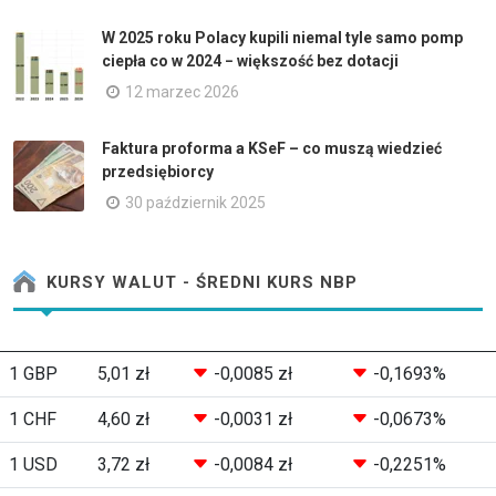
W 2025 roku Polacy kupili niemal tyle samo pomp
ciepła co w 2024 − większość bez dotacji
12 marzec 2026
Faktura proforma a KSeF – co muszą wiedzieć
przedsiębiorcy
30 październik 2025
KURSY WALUT - ŚREDNI KURS NBP
1 GBP
5,01 zł
-0,0085 zł
-0,1693%
1 CHF
4,60 zł
-0,0031 zł
-0,0673%
1 USD
3,72 zł
-0,0084 zł
-0,2251%