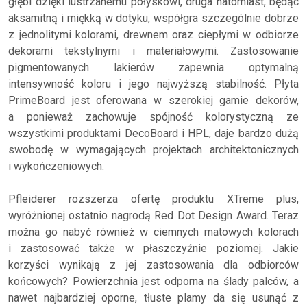
głębi dzięki lustrzanemu połyskowi, druga natomiast, będąc
aksamitną i miękką w dotyku, współgra szczególnie dobrze
z jednolitymi kolorami, drewnem oraz ciepłymi w odbiorze
dekorami tekstylnymi i materiałowymi. Zastosowanie
pigmentowanych lakierów zapewnia optymalną
intensywność koloru i jego najwyższą stabilność. Płyta
PrimeBoard jest oferowana w szerokiej gamie dekorów,
a ponieważ zachowuje spójność kolorystyczną ze
wszystkimi produktami DecoBoard i HPL, daje bardzo dużą
swobodę w wymagających projektach architektonicznych
i wykończeniowych.
Pfleiderer rozszerza ofertę produktu XTreme plus,
wyróżnionej ostatnio nagrodą Red Dot Design Award. Teraz
można go nabyć również w ciemnych matowych kolorach
i zastosować także w płaszczyźnie poziomej. Jakie
korzyści wynikają z jej zastosowania dla odbiorców
końcowych? Powierzchnia jest odporna na ślady palców, a
nawet najbardziej oporne, tłuste plamy da się usunąć z