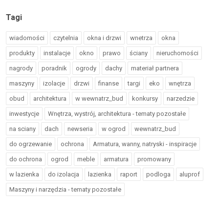
Tagi
wiadomości
czytelnia
okna i drzwi
wnetrza
okna
produkty
instalacje
okno
prawo
ściany
nieruchomości
nagrody
poradnik
ogrody
dachy
materiał partnera
maszyny
izolacje
drzwi
finanse
targi
eko
wnętrza
obud
architektura
w wewnatrz_bud
konkursy
narzedzie
inwestycje
Wnętrza, wystrój, architektura - tematy pozostałe
na sciany
dach
newseria
w ogrod
wewnatrz_bud
do ogrzewanie
ochrona
Armatura, wanny, natryski - inspiracje
do ochrona
ogrod
meble
armatura
promowany
w lazienka
do izolacja
lazienka
raport
podloga
aluprof
Maszyny i narzędzia - tematy pozostałe