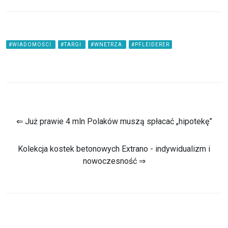
#WIADOMOŚCI
#TARGI
#WNETRZA
#PFLEIDERER
⇐ Już prawie 4 mln Polaków muszą spłacać „hipotekę”
Kolekcja kostek betonowych Extrano - indywidualizm i
nowoczesność ⇒