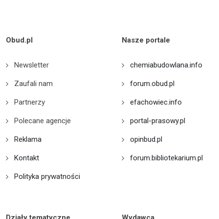
Obud.pl
Nasze portale
Newsletter
chemiabudowlana.info
Zaufali nam
forum.obud.pl
Partnerzy
efachowiec.info
Polecane agencje
portal-prasowy.pl
Reklama
opinbud.pl
Kontakt
forum.bibliotekarium.pl
Polityka prywatności
Działy tematyczne
Wydawca