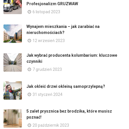
Profesjonalizm GRUZWAW
6 listopad 2023
Wynajem mieszkania – jak zarabiać na
nieruchomościach?
12 wrzesień 2023
Jak wybrać producenta kolumbarium: kluczowe
czynniki
7 grudzień 2023
Jak okleić drzwi okleiną samoprzylepną?
31 styczeń 2024
5 zalet prysznica bez brodzika, które musisz
poznać!
20 październik 2023