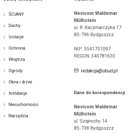
Nevicom Waldemar
ŚCIANY
Műlhstein
Dachy
ul. R. Kaczmarczyka 17
85-796 Bydgoszcz
Izolacje
Ochrona
NIP: 5541751097
REGON: 340781630
Wnętrza
Ogrody
redakcja@obud.pl
Okna i drzwi
Dane do korespondencji
Instalacje
Nieruchomości
Nevicom Waldemar
Műlhstein
Narzędzia
ul. Szajnochy 14
85-738 Bydgoszcz