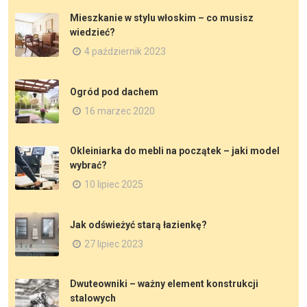
Mieszkanie w stylu włoskim – co musisz
wiedzieć?
4 październik 2023
Ogród pod dachem
16 marzec 2020
Okleiniarka do mebli na początek – jaki model
wybrać?
10 lipiec 2025
Jak odświeżyć starą łazienkę?
27 lipiec 2023
Dwuteowniki – ważny element konstrukcji
stalowych