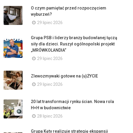
O czym pamiętać przed rozpoczęciem
wyburzeń?
29 lipiec 2026
Grupa PSB i liderzy branży budowlanej łączą
siły dla dzieci. Ruszył ogólnopolski projekt
„MRÓWKOLANDIA”
29 lipiec 2026
Zlewozmywaki gotowe na (u)ŻYCIE
29 lipiec 2026
20 lat transformacji rynku ścian. Nowa rola
H+H w budownictwie
28 lipiec 2026
Grupa Kęty realizuje strategię ekspansji