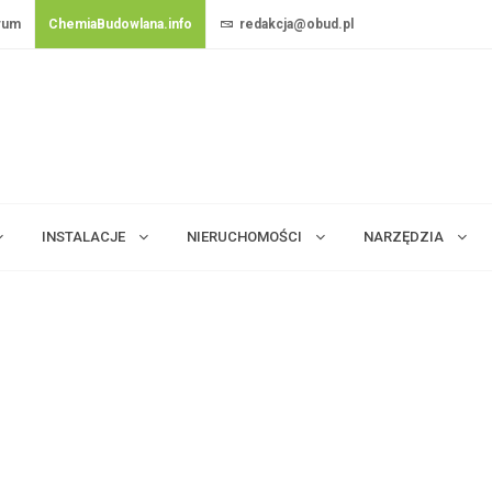
rum
ChemiaBudowlana.info
redakcja@obud.pl
INSTALACJE
NIERUCHOMOŚCI
NARZĘDZIA