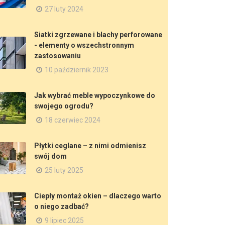
27 luty 2024
Siatki zgrzewane i blachy perforowane
- elementy o wszechstronnym
zastosowaniu
10 październik 2023
Jak wybrać meble wypoczynkowe do
swojego ogrodu?
18 czerwiec 2024
Płytki ceglane – z nimi odmienisz
swój dom
25 luty 2025
Ciepły montaż okien – dlaczego warto
o niego zadbać?
9 lipiec 2025