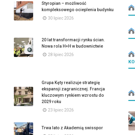
Styropian – możliwość
kompleksowego ocieplenia budynku
30 lipiec 2026
20 lat transformacji rynku ścian.
Nowa rola H+H w budownictwie
28 lipiec 2026
KO
Grupa Kęty realizuje strategię
ekspansji zagranicznej. Francja
kluczowym rynkiem wzrostu do
2029 roku
23 lipiec 2026
Trwa lato z Akademią swisspor