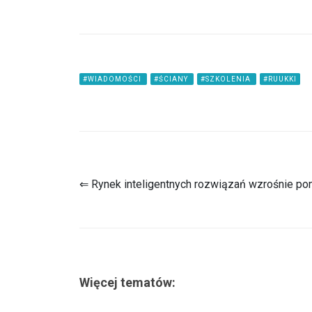
#WIADOMOŚCI
#ŚCIANY
#SZKOLENIA
#RUUKKI
⇐ Rynek inteligentnych rozwiązań wzrośnie po
Więcej tematów: