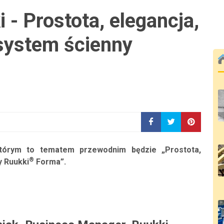
- Prostota, elegancja,
system ścienny
którym to tematem przewodnim będzie „Prostota,
®
y Ruukki
Forma”.