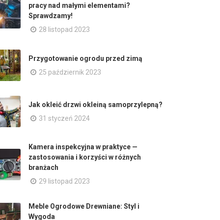
pracy nad małymi elementami?
Sprawdzamy!
28 listopad 2023
Przygotowanie ogrodu przed zimą
25 październik 2023
Jak okleić drzwi okleiną samoprzylepną?
31 styczeń 2024
Kamera inspekcyjna w praktyce —
zastosowania i korzyści w różnych
branżach
29 listopad 2023
Meble Ogrodowe Drewniane: Styl i
Wygoda