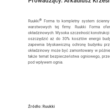
Prowadzący: Arkadiusz Krześn
®
Ruukki
Forma to kompletny system ścienny 
warstwowych tej firmy. Ruukki Forma ofe
okładzinowych. Wysoka szczelność konstrukcji
oszczędzić aż do 30% kosztów energii budyn
zapewnia błyskawiczną ochronę budynku prz
okładzinowy może być zamontowany w późniejs
także temat bezpieczeństwa ogniowego, prze
pod wpływem ognia.
Źródło: Ruukki