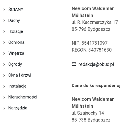
Nevicom Waldemar
ŚCIANY
Műlhstein
Dachy
ul. R. Kaczmarczyka 17
85-796 Bydgoszcz
Izolacje
Ochrona
NIP: 5541751097
REGON: 340781630
Wnętrza
Ogrody
redakcja@obud.pl
Okna i drzwi
Dane do korespondencji
Instalacje
Nieruchomości
Nevicom Waldemar
Műlhstein
Narzędzia
ul. Szajnochy 14
85-738 Bydgoszcz