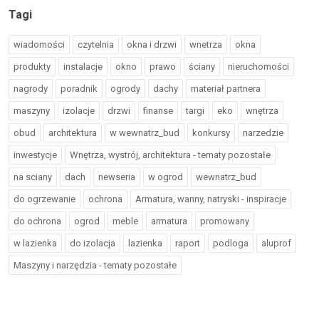
Tagi
wiadomości
czytelnia
okna i drzwi
wnetrza
okna
produkty
instalacje
okno
prawo
ściany
nieruchomości
nagrody
poradnik
ogrody
dachy
materiał partnera
maszyny
izolacje
drzwi
finanse
targi
eko
wnętrza
obud
architektura
w wewnatrz_bud
konkursy
narzedzie
inwestycje
Wnętrza, wystrój, architektura - tematy pozostałe
na sciany
dach
newseria
w ogrod
wewnatrz_bud
do ogrzewanie
ochrona
Armatura, wanny, natryski - inspiracje
do ochrona
ogrod
meble
armatura
promowany
w lazienka
do izolacja
lazienka
raport
podloga
aluprof
Maszyny i narzędzia - tematy pozostałe