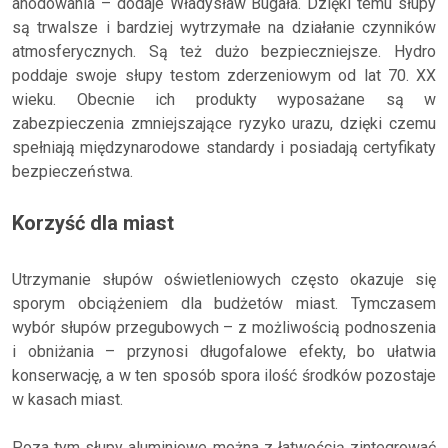
anodowania – dodaje Władysław Bugała. Dzięki temu słupy
są trwalsze i bardziej wytrzymałe na działanie czynników
atmosferycznych. Są też dużo bezpieczniejsze. Hydro
poddaje swoje słupy testom zderzeniowym od lat 70. XX
wieku. Obecnie ich produkty wyposażane są w
zabezpieczenia zmniejszające ryzyko urazu, dzięki czemu
spełniają międzynarodowe standardy i posiadają certyfikaty
bezpieczeństwa.
Korzyść dla miast
Utrzymanie słupów oświetleniowych często okazuje się
sporym obciążeniem dla budżetów miast. Tymczasem
wybór słupów przegubowych – z możliwością podnoszenia
i obniżania – przynosi długofalowe efekty, bo ułatwia
konserwację, a w ten sposób spora ilość środków pozostaje
w kasach miast.
Poza tym słupy aluminiowe można z łatwością zintegrować