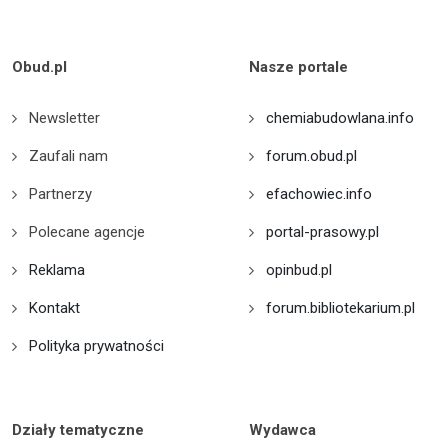
Obud.pl
Nasze portale
Newsletter
chemiabudowlana.info
Zaufali nam
forum.obud.pl
Partnerzy
efachowiec.info
Polecane agencje
portal-prasowy.pl
Reklama
opinbud.pl
Kontakt
forum.bibliotekarium.pl
Polityka prywatności
Działy tematyczne
Wydawca