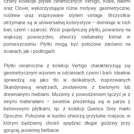
cztery kolekcje płytek ceramicznych Vertigo, Kobe, Naomi
oraz Clover, wykorzystujące różne motywy: geometryczne,
roślinne oraz inspirowane stylem vintage. Wszystkie
utrzymane są w uniwersalnej kolorystyce – dominuje w nich
biel, czerń i szarość. Wzór pojedynczej płytki, powielony na
większej powierzchni, stworzy niebanalny klimat w
pomieszczeniu. Płytki mogą być położone zarówno na
ścianach, jak i podłogach.
Płytki ceramiczne z kolekcji Vertigo charakteryzują się
geometrycznym wzorem w odcieniach czerni i bieli. Idealnie
sprawdzą się jako tło w delikatnych, inspirowanych
Skandynawią wnętrzach, zestawione z bielonymi lub
drewnianymi meblami. Możemy z powodzeniem łączyć je z
innymi materiałami – świetnie prezentują się w parze z
betonowymi płytkami, np. z kolekcji Quenos Grey marki
Opoczno. Położone w kuchni stworzą przytulne miejsce, w
którym będziemy chcieli spędzać długie godziny przy
gorącej, jesiennej herbacie.