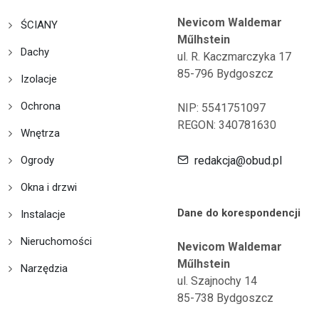
Nevicom Waldemar
ŚCIANY
Műlhstein
Dachy
ul. R. Kaczmarczyka 17
85-796 Bydgoszcz
Izolacje
Ochrona
NIP: 5541751097
REGON: 340781630
Wnętrza
Ogrody
redakcja@obud.pl
Okna i drzwi
Dane do korespondencji
Instalacje
Nieruchomości
Nevicom Waldemar
Műlhstein
Narzędzia
ul. Szajnochy 14
85-738 Bydgoszcz