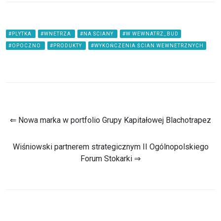
#PLYTKA
#WNETRZA
#NA SCIANY
#W WEWNATRZ_BUD
#OPOCZNO
#PRODUKTY
#WYKOŃCZENIA ŚCIAN WEWNETRZNYCH
⇐ Nowa marka w portfolio Grupy Kapitałowej Blachotrapez
Wiśniowski partnerem strategicznym II Ogólnopolskiego
Forum Stokarki ⇒