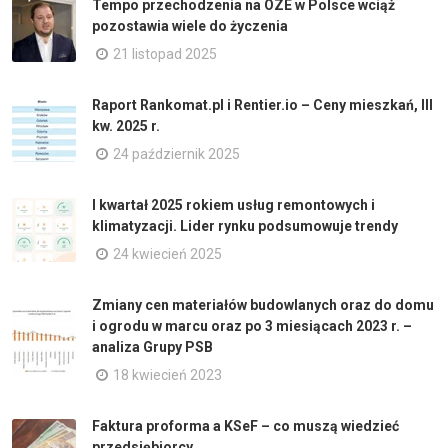
Tempo przechodzenia na OZE w Polsce wciąż
pozostawia wiele do życzenia
21 listopad 2025
Raport Rankomat.pl i Rentier.io – Ceny mieszkań, III
kw. 2025 r.
24 październik 2025
I kwartał 2025 rokiem usług remontowych i
klimatyzacji. Lider rynku podsumowuje trendy
24 kwiecień 2025
Zmiany cen materiałów budowlanych oraz do domu
i ogrodu w marcu oraz po 3 miesiącach 2023 r. –
analiza Grupy PSB
18 kwiecień 2023
Faktura proforma a KSeF – co muszą wiedzieć
przedsiębiorcy