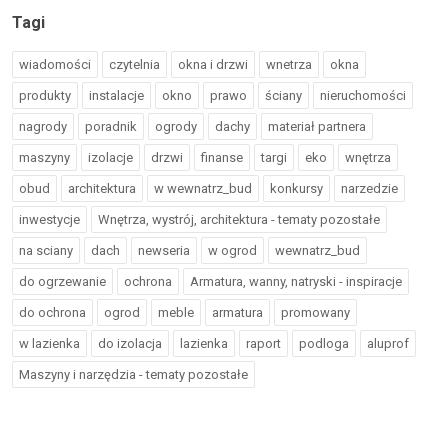
Tagi
wiadomości
czytelnia
okna i drzwi
wnetrza
okna
produkty
instalacje
okno
prawo
ściany
nieruchomości
nagrody
poradnik
ogrody
dachy
materiał partnera
maszyny
izolacje
drzwi
finanse
targi
eko
wnętrza
obud
architektura
w wewnatrz_bud
konkursy
narzedzie
inwestycje
Wnętrza, wystrój, architektura - tematy pozostałe
na sciany
dach
newseria
w ogrod
wewnatrz_bud
do ogrzewanie
ochrona
Armatura, wanny, natryski - inspiracje
do ochrona
ogrod
meble
armatura
promowany
w lazienka
do izolacja
lazienka
raport
podloga
aluprof
Maszyny i narzędzia - tematy pozostałe