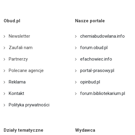
Obud.pl
Nasze portale
Newsletter
chemiabudowlana.info
Zaufali nam
forum.obud.pl
Partnerzy
efachowiec.info
Polecane agencje
portal-prasowy.pl
Reklama
opinbud.pl
Kontakt
forum.bibliotekarium.pl
Polityka prywatności
Działy tematyczne
Wydawca