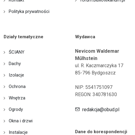
Kontakt
forum.bibliotekarium.pl
Polityka prywatności
Działy tematyczne
Wydawca
Nevicom Waldemar
ŚCIANY
Műlhstein
Dachy
ul. R. Kaczmarczyka 17
85-796 Bydgoszcz
Izolacje
Ochrona
NIP: 5541751097
REGON: 340781630
Wnętrza
Ogrody
redakcja@obud.pl
Okna i drzwi
Dane do korespondencji
Instalacje