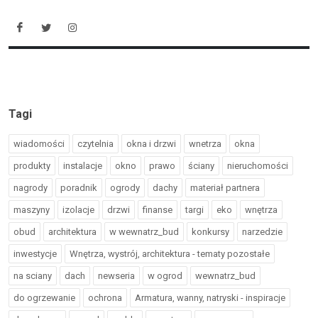
Tagi
wiadomości
czytelnia
okna i drzwi
wnetrza
okna
produkty
instalacje
okno
prawo
ściany
nieruchomości
nagrody
poradnik
ogrody
dachy
materiał partnera
maszyny
izolacje
drzwi
finanse
targi
eko
wnętrza
obud
architektura
w wewnatrz_bud
konkursy
narzedzie
inwestycje
Wnętrza, wystrój, architektura - tematy pozostałe
na sciany
dach
newseria
w ogrod
wewnatrz_bud
do ogrzewanie
ochrona
Armatura, wanny, natryski - inspiracje