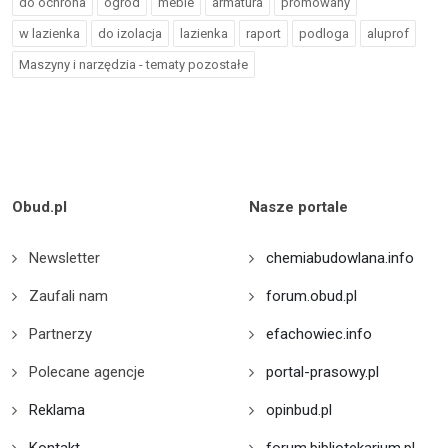
do ochrona
ogrod
meble
armatura
promowany
w lazienka
do izolacja
lazienka
raport
podloga
aluprof
Maszyny i narzędzia - tematy pozostałe
Obud.pl
Nasze portale
Newsletter
chemiabudowlana.info
Zaufali nam
forum.obud.pl
Partnerzy
efachowiec.info
Polecane agencje
portal-prasowy.pl
Reklama
opinbud.pl