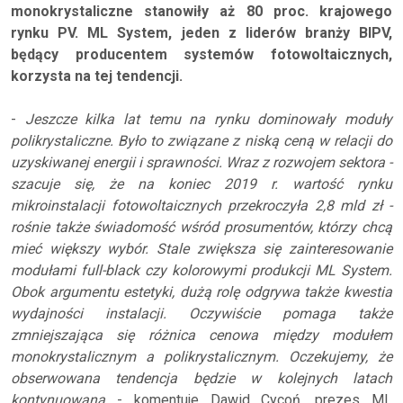
monokrystaliczne stanowiły aż 80 proc. krajowego
rynku PV. ML System, jeden z liderów branży BIPV,
będący producentem systemów fotowoltaicznych,
korzysta na tej tendencji.
-
Jeszcze kilka lat temu na rynku dominowały moduły
polikrystaliczne. Było to związane z niską ceną w relacji do
uzyskiwanej energii i sprawności. Wraz z rozwojem sektora -
szacuje się, że na koniec 2019 r. wartość rynku
mikroinstalacji fotowoltaicznych przekroczyła 2,8 mld zł -
rośnie także świadomość wśród prosumentów, którzy chcą
mieć większy wybór. Stale zwiększa się zainteresowanie
modułami full-black czy kolorowymi produkcji ML System.
Obok argumentu estetyki, dużą rolę odgrywa także kwestia
wydajności instalacji. Oczywiście pomaga także
zmniejszająca się różnica cenowa między modułem
monokrystalicznym a polikrystalicznym. Oczekujemy, że
obserwowana tendencja będzie w kolejnych latach
kontynuowana
- komentuje Dawid Cycoń, prezes ML