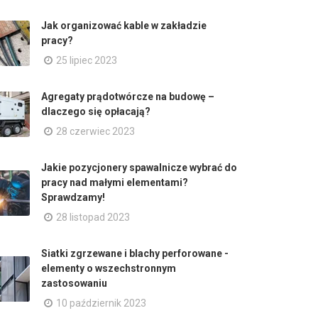
Jak organizować kable w zakładzie
pracy?
25 lipiec 2023
Agregaty prądotwórcze na budowę –
dlaczego się opłacają?
28 czerwiec 2023
Jakie pozycjonery spawalnicze wybrać do
pracy nad małymi elementami?
Sprawdzamy!
28 listopad 2023
Siatki zgrzewane i blachy perforowane -
elementy o wszechstronnym
zastosowaniu
10 październik 2023