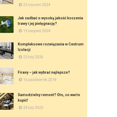
23 styczeń 2024
Jak zadbać o wysoką jakość koszenia
trawy i jej pielęgnację?
19 sierpień 2024
Kompleksowe rozwiązania w Centrum
Izolacji
23 luty 2026
Firany – jak wybrać najlepsze?
16 październik 2018
Samodzielny remont? Oto, co warto
kupić!
24 luty 2025