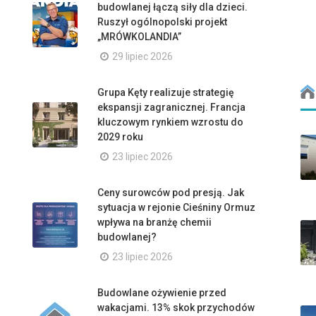
budowlanej łączą siły dla dzieci.
Ruszył ogólnopolski projekt
„MRÓWKOLANDIA”
29 lipiec 2026
Grupa Kęty realizuje strategię
ekspansji zagranicznej. Francja
kluczowym rynkiem wzrostu do
2029 roku
23 lipiec 2026
Ceny surowców pod presją. Jak
sytuacja w rejonie Cieśniny Ormuz
wpływa na branżę chemii
budowlanej?
23 lipiec 2026
Budowlane ożywienie przed
wakacjami. 13% skok przychodów