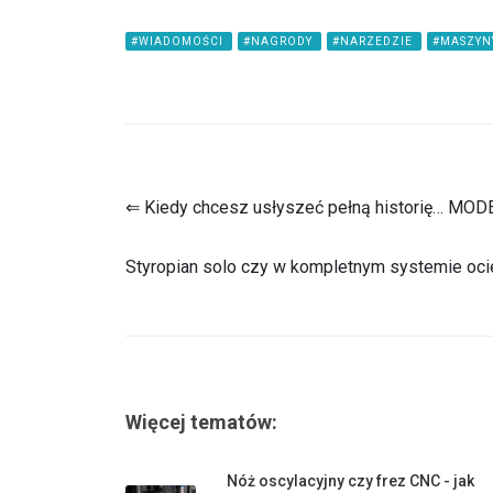
#WIADOMOŚCI
#NAGRODY
#NARZEDZIE
#MASZYN
⇐ Kiedy chcesz usłyszeć pełną historię… MOD
Styropian solo czy w kompletnym systemie oc
Więcej tematów:
Nóż oscylacyjny czy frez CNC - jak