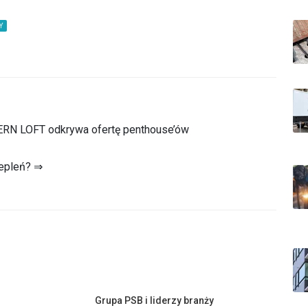
Y
ERN LOFT odkrywa ofertę penthouse’ów
iepleń? ⇒
Grupa PSB i liderzy branży