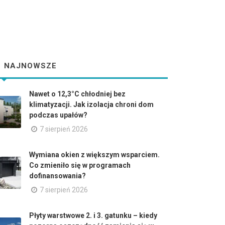
NAJNOWSZE
Nawet o 12,3°C chłodniej bez
klimatyzacji. Jak izolacja chroni dom
podczas upałów?
7 sierpień 2026
Wymiana okien z większym wsparciem.
Co zmieniło się w programach
dofinansowania?
7 sierpień 2026
Płyty warstwowe 2. i 3. gatunku – kiedy