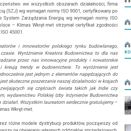
czeństwo we wszystkich obszarach działalności, firma
ścią (SZJ) wg wymagań normy ISO 9001, certyfikowany po
że System Zarządzania Energią wg wymagań normy ISO
olsce – Klimas Wkręt-met otrzymał certyfikat zgodności
ISO 45001.
reatorów i innowatorów polskiego rynku budowlanego,
KO
czasie. Wyróżnienie Kreatora Budownictwa to dla nas
wadzane przez nas innowacyjne produkty i nowatorskie
 i kreują trendy w budownictwie. To wyróżnienie jest
jednocześnie jest jednym z elementów napędzających do
 jest skuteczne poszerzanie naszej działalności w krajach
wijających się częściach świata takich jak Indie czy
rom, wydawnictwu Polskiej Izby Inżynierów Budownictwa
h działań. Wszystkim laureatom serdecznie gratulujemy
–
limas Wkręt-met.
rzez różne modele dystrybucji produktów, począwszy od
ywszy na otwieraniu własnych oddziałów sprzedażowych.