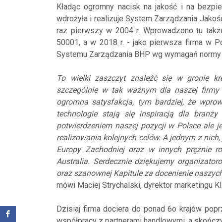
Kładąc ogromny nacisk na jakość i na bezpie
wdrożyła i realizuje System Zarządzania Jako
raz pierwszy w 2004 r. Wprowadzono tu tak
50001, a w 2018 r. - jako pierwsza firma w P
Systemu Zarządzania BHP wg wymagań normy 
To wielki zaszczyt znaleźć się w gronie k
szczególnie w tak ważnym dla naszej firmy 
ogromna satysfakcja, tym bardziej, że wpro
technologie stają się inspiracją dla branży
potwierdzeniem naszej pozycji w Polsce ale 
realizowania kolejnych celów. A jednym z nich,
Europy Zachodniej oraz w innych prężnie roz
Australia. Serdecznie dziękujemy organizato
oraz szanownej Kapitule za docenienie naszyc
mówi Maciej Strychalski, dyrektor marketingu K
Dzisiaj firma dociera do ponad 6o krajów pop
współpracy z partnerami handlowymi, a skończ