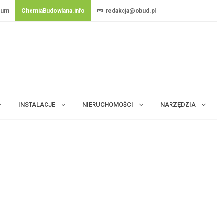
rum
ChemiaBudowlana.info
redakcja@obud.pl
INSTALACJE
NIERUCHOMOŚCI
NARZĘDZIA