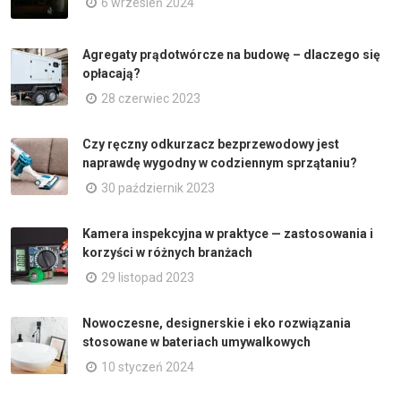
6 wrzesień 2024
Agregaty prądotwórcze na budowę – dlaczego się
opłacają?
28 czerwiec 2023
Czy ręczny odkurzacz bezprzewodowy jest
naprawdę wygodny w codziennym sprzątaniu?
30 październik 2023
Kamera inspekcyjna w praktyce — zastosowania i
korzyści w różnych branżach
29 listopad 2023
Nowoczesne, designerskie i eko rozwiązania
stosowane w bateriach umywalkowych
10 styczeń 2024