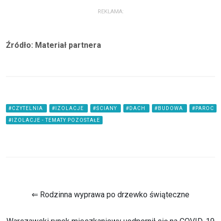
REKLAMA:
Źródło: Materiał partnera
#CZYTELNIA
#IZOLACJE
#ŚCIANY
#DACH
#BUDOWA
#PAROC
#IZOLACJE - TEMATY POZOSTAŁE
⇐ Rodzinna wyprawa po drzewko świąteczne