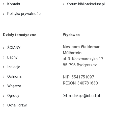
Kontakt
forum.bibliotekarium.pl
Polityka prywatności
Działy tematyczne
Wydawca
Nevicom Waldemar
ŚCIANY
Műlhstein
Dachy
ul. R. Kaczmarczyka 17
85-796 Bydgoszcz
Izolacje
Ochrona
NIP: 5541751097
REGON: 340781630
Wnętrza
Ogrody
redakcja@obud.pl
Okna i drzwi