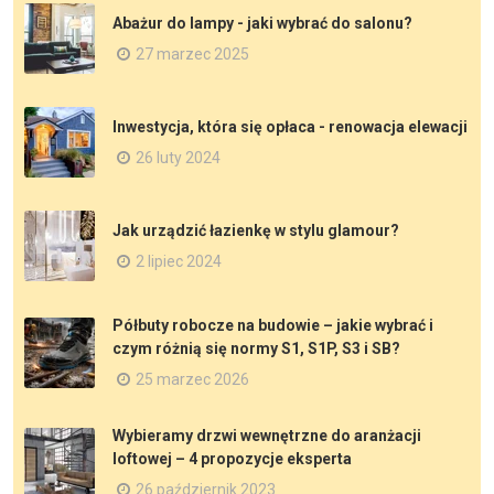
Abażur do lampy - jaki wybrać do salonu?
27 marzec 2025
Inwestycja, która się opłaca - renowacja elewacji
26 luty 2024
Jak urządzić łazienkę w stylu glamour?
2 lipiec 2024
Półbuty robocze na budowie – jakie wybrać i
czym różnią się normy S1, S1P, S3 i SB?
25 marzec 2026
Wybieramy drzwi wewnętrzne do aranżacji
loftowej – 4 propozycje eksperta
26 październik 2023