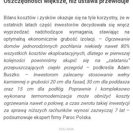
Oszczędności większe, niż ustawa przewiduje
Bilans kosztów i zysków okazuje się na tyle korzystny, że w
ostatnich latach część inwestorów decydowała się wręcz
wyprzedzać nadchodzące wymagania, stawiając na
optymalną ekonomicznie grubość izolacji. –
Ogrzewanie
domów jednorodzinnych pochłania niekiedy nawet 80%
wszystkich kosztów eksploatacyjnych, dlatego w pierwszej
kolejności powinniśmy skupić się na „załataniu”
przepuszczających ciepło przegród
– podkreśla Adam
Buszko. –
Inwestorom zalecamy stosowanie wełny
kamiennej o grubości 20 cm dla fasad, 30 cm dla poddasza
oraz 15 cm dla podłóg. Poprawnie i kompleksowo
wykonana termomodernizacja może obniżyć koszty
ogrzewania nawet o połowę, a czas zwrotu takiej inwestycji
za sprawą niższych rachunków wynosi zazwyczaj 7 lat
–
podsumowuje ekspert firmy Paroc Polska.
REKLAMA: