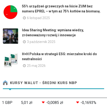
55% urządzeń grzewczych na liście ZUM bez
numeru EPREL – w tym aż 75% kotłów na biomasę.
6 listopad 2025
Idea Sharing Meeting: wymiana wiedzy,
zrównoważony rozwój i innowacje
3 październik 2025
H+H Polska w strategii ESG: mierzalne kroki do
neutralności
25 maj 2026
KURSY WALUT - ŚREDNI KURS NBP
1 GBP
5,01 zł
-0,0085 zł
-0,1693%