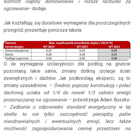
komfort cieplny domowników i niższe rachunki za
ogrzewanie
– dodaje.
Jak kształtują się docelowe wymagania dla poszczególnych
przegród, prezentuje poniższa tabela.
O ile wymagania izolacyjności dla podłóg na gruncie
pozostaną takie same, zmiany dotkną izolacje ścian
zewnętrznych i dachów. Jak podkreślają eksperci, są to
zmiany uzasadnione. –
Średnio poprzez konstrukcję i połać
dachową ucieka od 1/4 do nawet 1/3 całości energii
przeznaczanej na ogrzewanie
– przestrzega Adam Buszko.
–
Zadbanie o odpowiedni standard energetyczny w tej
strefie to nie tylko oszczędność pieniędzy, paliw
nieodnawialnych i ewentualnych emisji, lecz także
możliwość zagospodarowania cennej przestrzeni na