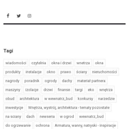
Tagi
wiadomości
czytelnia
okna i drzwi
wnetrza
okna
produkty
instalacje
okno
prawo
ściany
nieruchomości
nagrody
poradnik
ogrody
dachy
materiał partnera
maszyny
izolacje
drzwi
finanse
targi
eko
wnętrza
obud
architektura
w wewnatrz_bud
konkursy
narzedzie
inwestycje
Wnętrza, wystrój, architektura - tematy pozostałe
na sciany
dach
newseria
w ogrod
wewnatrz_bud
do ogrzewanie
ochrona
Armatura, wanny, natryski - inspiracje