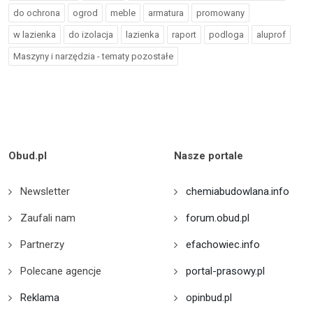
do ochrona
ogrod
meble
armatura
promowany
w lazienka
do izolacja
lazienka
raport
podloga
aluprof
Maszyny i narzędzia - tematy pozostałe
Obud.pl
Nasze portale
Newsletter
chemiabudowlana.info
Zaufali nam
forum.obud.pl
Partnerzy
efachowiec.info
Polecane agencje
portal-prasowy.pl
Reklama
opinbud.pl