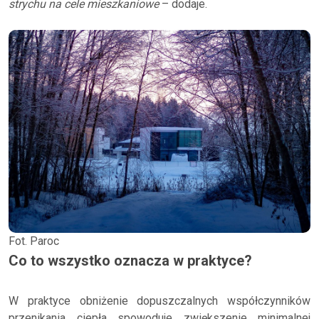
strychu na cele mieszkaniowe
– dodaje.
Fot. Paroc
Co to wszystko oznacza w praktyce?
W praktyce obniżenie dopuszczalnych współczynników
przenikania ciepła spowoduje zwiększenie minimalnej