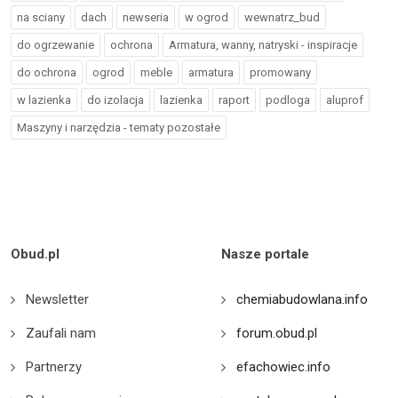
na sciany
dach
newseria
w ogrod
wewnatrz_bud
do ogrzewanie
ochrona
Armatura, wanny, natryski - inspiracje
do ochrona
ogrod
meble
armatura
promowany
w lazienka
do izolacja
lazienka
raport
podloga
aluprof
Maszyny i narzędzia - tematy pozostałe
Obud.pl
Nasze portale
Newsletter
chemiabudowlana.info
Zaufali nam
forum.obud.pl
Partnerzy
efachowiec.info