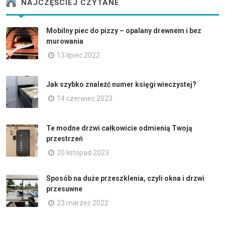
NAJCZĘŚCIEJ CZYTANE
Mobilny piec do pizzy – opalany drewnem i bez
murowania
13 lipiec 2022
Jak szybko znaleźć numer księgi wieczystej?
14 czerwiec 2023
Te modne drzwi całkowicie odmienią Twoją
przestrzeń
20 listopad 2023
Sposób na duże przeszklenia, czyli okna i drzwi
przesuwne
23 marzec 2022