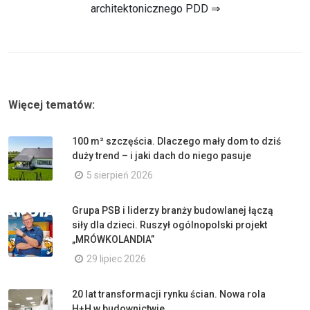
architektonicznego PDD ⇒
Więcej tematów:
100 m² szczęścia. Dlaczego mały dom to dziś
duży trend – i jaki dach do niego pasuje
5 sierpień 2026
Grupa PSB i liderzy branży budowlanej łączą
siły dla dzieci. Ruszył ogólnopolski projekt
„MRÓWKOLANDIA”
29 lipiec 2026
20 lat transformacji rynku ścian. Nowa rola
H+H w budownictwie