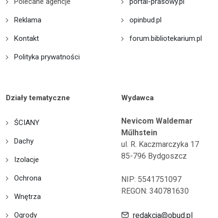
Polecane agencje
portal-prasowy.pl
Reklama
opinbud.pl
Kontakt
forum.bibliotekarium.pl
Polityka prywatności
Działy tematyczne
Wydawca
Nevicom Waldemar
ŚCIANY
Műlhstein
Dachy
ul. R. Kaczmarczyka 17
85-796 Bydgoszcz
Izolacje
Ochrona
NIP: 5541751097
REGON: 340781630
Wnętrza
Ogrody
redakcja@obud.pl