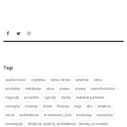
Tagi
wiadomości
czytelnia
okna i drzwi
wnetrza
okna
produkty
instalacje
okno
prawo
ściany
nieruchomości
nagrody
poradnik
ogrody
dachy
materiał partnera
maszyny
izolacje
drzwi
finanse
targi
eko
wnętrza
obud
architektura
w wewnatrz_bud
konkursy
narzedzie
inwestycje
Wnętrza, wystrój, architektura - tematy pozostałe