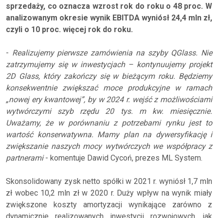
sprzedaży, co oznacza wzrost rok do roku o 48 proc. W
analizowanym okresie wynik EBITDA wyniósł 24,4 mln zł,
czyli o 10 proc. więcej rok do roku.
-
Realizujemy pierwsze zamówienia na szyby QGlass. Nie
zatrzymujemy się w inwestycjach – kontynuujemy projekt
2D Glass, który zakończy się w bieżącym roku. Będziemy
konsekwentnie zwiększać moce produkcyjne w ramach
„nowej ery kwantowej”, by w 2024 r. wejść z możliwościami
wytwórczymi szyb rzędu 20 tys. m kw. miesięcznie.
Uważamy, że w porównaniu z potrzebami rynku jest to
wartość konserwatywna. Mamy plan na dywersyfikację i
zwiększanie naszych mocy wytwórczych we współpracy z
partnerami
- komentuje Dawid Cycoń, prezes ML System.
Skonsolidowany zysk netto spółki w 2021 r. wyniósł 1,7 mln
zł wobec 10,2 mln zł w 2020 r. Duży wpływ na wynik miały
zwiększone koszty amortyzacji wynikające zarówno z
dynamicznie realizowanych inwestycji rozwojowych, jak