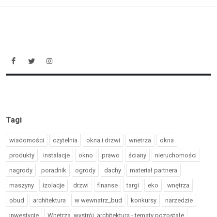
Tagi
wiadomości
czytelnia
okna i drzwi
wnetrza
okna
produkty
instalacje
okno
prawo
ściany
nieruchomości
nagrody
poradnik
ogrody
dachy
materiał partnera
maszyny
izolacje
drzwi
finanse
targi
eko
wnętrza
obud
architektura
w wewnatrz_bud
konkursy
narzedzie
inwestycje
Wnętrza, wystrój, architektura - tematy pozostałe