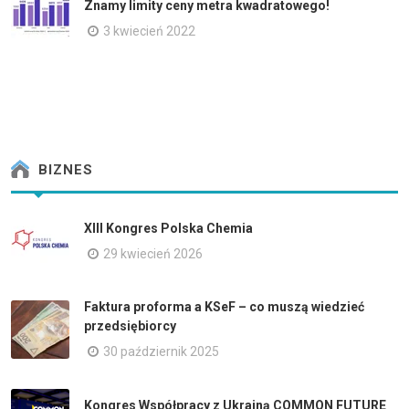
Znamy limity ceny metra kwadratowego!
3 kwiecień 2022
BIZNES
XIII Kongres Polska Chemia
29 kwiecień 2026
Faktura proforma a KSeF – co muszą wiedzieć
przedsiębiorcy
30 październik 2025
Kongres Współpracy z Ukrainą COMMON FUTURE