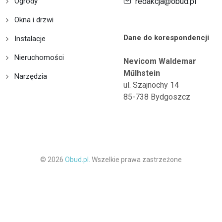
Ogrody
redakcja@obud.pl
Okna i drzwi
Dane do korespondencji
Instalacje
Nieruchomości
Nevicom Waldemar
Műlhstein
Narzędzia
ul. Szajnochy 14
85-738 Bydgoszcz
© 2026
Obud.pl.
Wszelkie prawa zastrzeżone