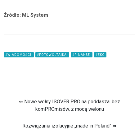
Źródło: ML System
#WIADOMOŚCI
#FOTOWOLTAIKA
#FINANSE
#EKO
⇐ Nowe wełny ISOVER PRO na poddasza: bez
komPROmisów, z mocą welonu
Rozwiązania izolacyjne „made in Poland” ⇒