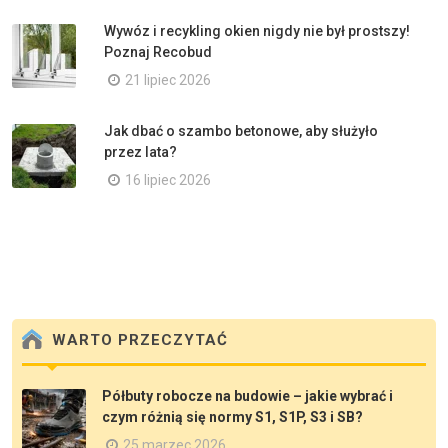
Wywóz i recykling okien nigdy nie był prostszy!
Poznaj Recobud
21 lipiec 2026
Jak dbać o szambo betonowe, aby służyło
przez lata?
16 lipiec 2026
WARTO PRZECZYTAĆ
Półbuty robocze na budowie – jakie wybrać i
czym różnią się normy S1, S1P, S3 i SB?
25 marzec 2026