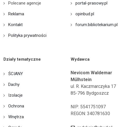
Polecane agencje
portal-prasowy.pl
Reklama
opinbud.pl
Kontakt
forum.bibliotekarium.pl
Polityka prywatności
Działy tematyczne
Wydawca
Nevicom Waldemar
ŚCIANY
Műlhstein
Dachy
ul. R. Kaczmarczyka 17
85-796 Bydgoszcz
Izolacje
Ochrona
NIP: 5541751097
REGON: 340781630
Wnętrza