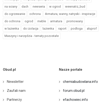
na sciany
dach
newseria
w ogrod
wewnatrz_bud
do ogrzewanie
ochrona
Armatura, wanny, natryski - inspiracje
do ochrona
ogrod
meble
armatura
promowany
w lazienka
do izolacja
lazienka
raport
podloga
aluprof
Maszyny i narzędzia - tematy pozostałe
Obud.pl
Nasze portale
Newsletter
chemiabudowlana.info
Zaufali nam
forum.obud.pl
Partnerzy
efachowiec.info