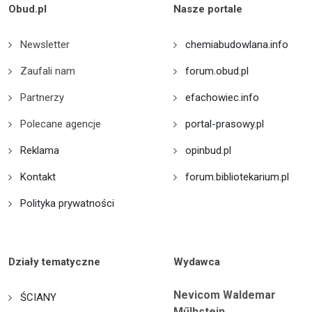
Obud.pl
Nasze portale
Newsletter
chemiabudowlana.info
Zaufali nam
forum.obud.pl
Partnerzy
efachowiec.info
Polecane agencje
portal-prasowy.pl
Reklama
opinbud.pl
Kontakt
forum.bibliotekarium.pl
Polityka prywatności
Działy tematyczne
Wydawca
Nevicom Waldemar
ŚCIANY
Műlhstein