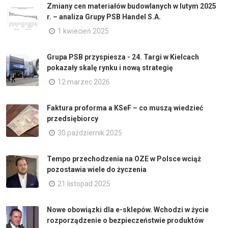
Zmiany cen materiałów budowlanych w lutym 2025
r. – analiza Grupy PSB Handel S.A.
1 kwiecień 2025
Grupa PSB przyspiesza - 24. Targi w Kielcach
pokazały skalę rynku i nową strategię
12 marzec 2026
Faktura proforma a KSeF – co muszą wiedzieć
przedsiębiorcy
30 październik 2025
Tempo przechodzenia na OZE w Polsce wciąż
pozostawia wiele do życzenia
21 listopad 2025
Nowe obowiązki dla e-sklepów. Wchodzi w życie
rozporządzenie o bezpieczeństwie produktów