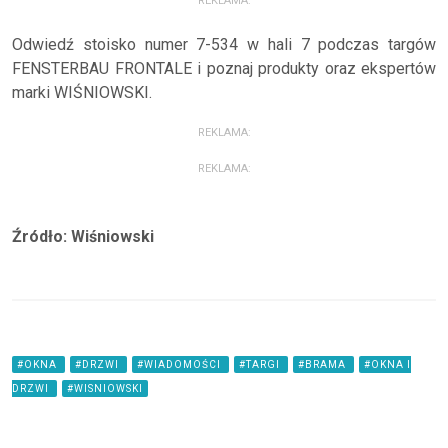
REKLAMA:
Odwiedź stoisko numer 7-534 w hali 7 podczas targów
FENSTERBAU FRONTALE i poznaj produkty oraz ekspertów
marki WIŚNIOWSKI.
REKLAMA:
REKLAMA:
Źródło: Wiśniowski
#OKNA
#DRZWI
#WIADOMOŚCI
#TARGI
#BRAMA
#OKNA I
DRZWI
#WISNIOWSKI