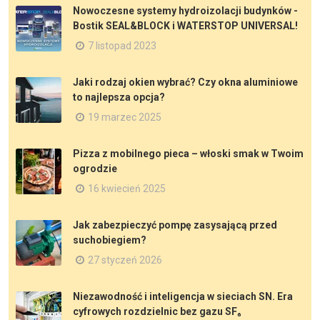
Nowoczesne systemy hydroizolacji budynków -
Bostik SEAL&BLOCK i WATERSTOP UNIVERSAL!
7 listopad 2023
Jaki rodzaj okien wybrać? Czy okna aluminiowe
to najlepsza opcja?
19 marzec 2025
Pizza z mobilnego pieca – włoski smak w Twoim
ogrodzie
16 kwiecień 2025
Jak zabezpieczyć pompę zasysającą przed
suchobiegiem?
27 styczeń 2026
Niezawodność i inteligencja w sieciach SN. Era
cyfrowych rozdzielnic bez gazu SF₆