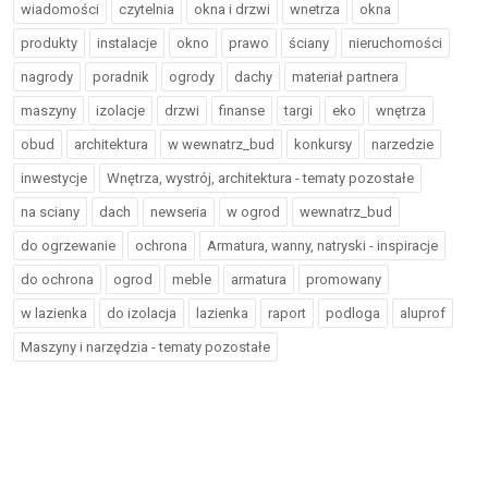
wiadomości
czytelnia
okna i drzwi
wnetrza
okna
produkty
instalacje
okno
prawo
ściany
nieruchomości
nagrody
poradnik
ogrody
dachy
materiał partnera
maszyny
izolacje
drzwi
finanse
targi
eko
wnętrza
obud
architektura
w wewnatrz_bud
konkursy
narzedzie
inwestycje
Wnętrza, wystrój, architektura - tematy pozostałe
na sciany
dach
newseria
w ogrod
wewnatrz_bud
do ogrzewanie
ochrona
Armatura, wanny, natryski - inspiracje
do ochrona
ogrod
meble
armatura
promowany
w lazienka
do izolacja
lazienka
raport
podloga
aluprof
Maszyny i narzędzia - tematy pozostałe