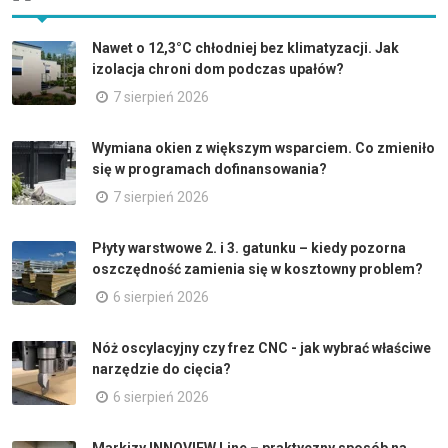
Nawet o 12,3°C chłodniej bez klimatyzacji. Jak
izolacja chroni dom podczas upałów?
7 sierpień 2026
Wymiana okien z większym wsparciem. Co zmieniło
się w programach dofinansowania?
7 sierpień 2026
Płyty warstwowe 2. i 3. gatunku – kiedy pozorna
oszczędność zamienia się w kosztowny problem?
6 sierpień 2026
Nóż oscylacyjny czy frez CNC - jak wybrać właściwe
narzędzie do cięcia?
6 sierpień 2026
Markizy INNOVIEW Line – praktyczny sposób na