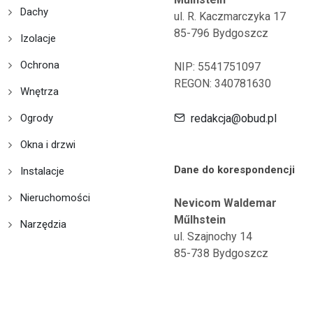
Dachy
ul. R. Kaczmarczyka 17
85-796 Bydgoszcz
Izolacje
Ochrona
NIP: 5541751097
REGON: 340781630
Wnętrza
Ogrody
redakcja@obud.pl
Okna i drzwi
Dane do korespondencji
Instalacje
Nieruchomości
Nevicom Waldemar
Műlhstein
Narzędzia
ul. Szajnochy 14
85-738 Bydgoszcz