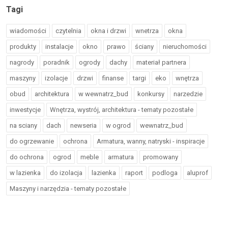
Tagi
wiadomości
czytelnia
okna i drzwi
wnetrza
okna
produkty
instalacje
okno
prawo
ściany
nieruchomości
nagrody
poradnik
ogrody
dachy
materiał partnera
maszyny
izolacje
drzwi
finanse
targi
eko
wnętrza
obud
architektura
w wewnatrz_bud
konkursy
narzedzie
inwestycje
Wnętrza, wystrój, architektura - tematy pozostałe
na sciany
dach
newseria
w ogrod
wewnatrz_bud
do ogrzewanie
ochrona
Armatura, wanny, natryski - inspiracje
do ochrona
ogrod
meble
armatura
promowany
w lazienka
do izolacja
lazienka
raport
podloga
aluprof
Maszyny i narzędzia - tematy pozostałe