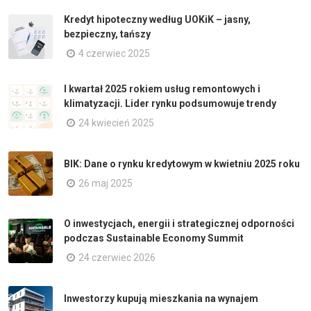
Kredyt hipoteczny według UOKiK – jasny,
bezpieczny, tańszy
4 czerwiec 2025
I kwartał 2025 rokiem usług remontowych i
klimatyzacji. Lider rynku podsumowuje trendy
24 kwiecień 2025
BIK: Dane o rynku kredytowym w kwietniu 2025 roku
26 maj 2025
O inwestycjach, energii i strategicznej odporności
podczas Sustainable Economy Summit
24 czerwiec 2026
Inwestorzy kupują mieszkania na wynajem