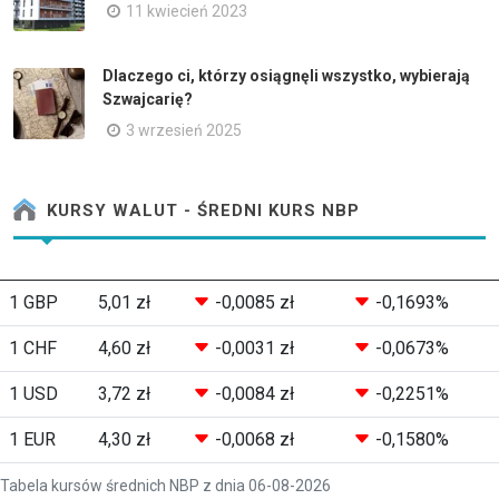
11 kwiecień 2023
Dlaczego ci, którzy osiągnęli wszystko, wybierają
Szwajcarię?
3 wrzesień 2025
KURSY WALUT - ŚREDNI KURS NBP
1 GBP
5,01 zł
-0,0085 zł
-0,1693%
1 CHF
4,60 zł
-0,0031 zł
-0,0673%
1 USD
3,72 zł
-0,0084 zł
-0,2251%
1 EUR
4,30 zł
-0,0068 zł
-0,1580%
Tabela kursów średnich NBP z dnia 06-08-2026