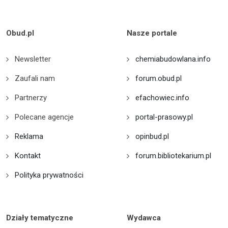
Obud.pl
Nasze portale
Newsletter
chemiabudowlana.info
Zaufali nam
forum.obud.pl
Partnerzy
efachowiec.info
Polecane agencje
portal-prasowy.pl
Reklama
opinbud.pl
Kontakt
forum.bibliotekarium.pl
Polityka prywatności
Działy tematyczne
Wydawca