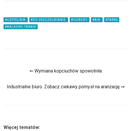
#CZYTELNIA
#DO USZCZELNIANIE
#OGRODY
#AIB
#TARAS
#BALKONY, TARASY
⇐ Wymiana kopciuchów spowolniła
Industrialne biuro. Zobacz ciekawy pomysł na aranżację ⇒
Więcej tematów: