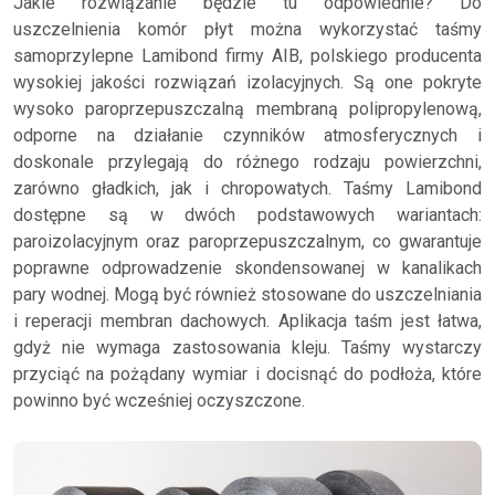
Jakie rozwiązanie będzie tu odpowiednie? Do
uszczelnienia komór płyt można wykorzystać taśmy
samoprzylepne Lamibond firmy AIB, polskiego producenta
wysokiej jakości rozwiązań izolacyjnych. Są one pokryte
wysoko paroprzepuszczalną membraną polipropylenową,
odporne na działanie czynników atmosferycznych i
doskonale przylegają do różnego rodzaju powierzchni,
zarówno gładkich, jak i chropowatych. Taśmy Lamibond
dostępne są w dwóch podstawowych wariantach:
paroizolacyjnym oraz paroprzepuszczalnym, co gwarantuje
poprawne odprowadzenie skondensowanej w kanalikach
pary wodnej. Mogą być również stosowane do uszczelniania
i reperacji membran dachowych. Aplikacja taśm jest łatwa,
gdyż nie wymaga zastosowania kleju. Taśmy wystarczy
przyciąć na pożądany wymiar i docisnąć do podłoża, które
powinno być wcześniej oczyszczone.