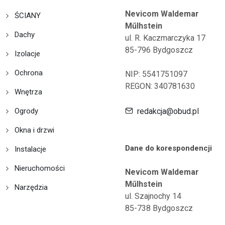
Nevicom Waldemar
ŚCIANY
Műlhstein
Dachy
ul. R. Kaczmarczyka 17
85-796 Bydgoszcz
Izolacje
Ochrona
NIP: 5541751097
REGON: 340781630
Wnętrza
Ogrody
redakcja@obud.pl
Okna i drzwi
Dane do korespondencji
Instalacje
Nieruchomości
Nevicom Waldemar
Műlhstein
Narzędzia
ul. Szajnochy 14
85-738 Bydgoszcz