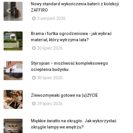
Nowy standard wykończenia baterii z kolekcji
ZAFFIRO
3 sierpień 2026
Brama i furtka ogrodzeniowa - jak wybrać
materiał, który wytrzyma lata?
30 lipiec 2026
Styropian – możliwość kompleksowego
ocieplenia budynku
30 lipiec 2026
Zlewozmywaki gotowe na (u)ŻYCIE
29 lipiec 2026
Miękkie światło na okrągło. Jak wykorzystać
okrągłe lampy we wnętrzu?