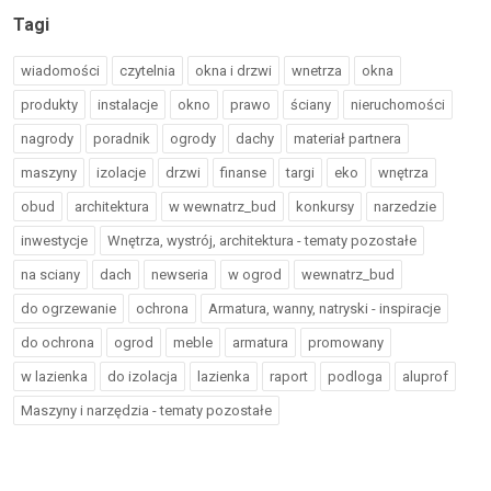
Tagi
wiadomości
czytelnia
okna i drzwi
wnetrza
okna
produkty
instalacje
okno
prawo
ściany
nieruchomości
nagrody
poradnik
ogrody
dachy
materiał partnera
maszyny
izolacje
drzwi
finanse
targi
eko
wnętrza
obud
architektura
w wewnatrz_bud
konkursy
narzedzie
inwestycje
Wnętrza, wystrój, architektura - tematy pozostałe
na sciany
dach
newseria
w ogrod
wewnatrz_bud
do ogrzewanie
ochrona
Armatura, wanny, natryski - inspiracje
do ochrona
ogrod
meble
armatura
promowany
w lazienka
do izolacja
lazienka
raport
podloga
aluprof
Maszyny i narzędzia - tematy pozostałe