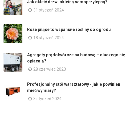
Jak okleić drzwi okleiną samoprzylepną?
31 styczeń 2024
Róże pnące to wspaniałe rośliny do ogrodu
18 styczeń 2024
Agregaty prądotwórcze na budowę – dlaczego się
opłacają?
28 czerwiec 2023
Profesjonalny stół warsztatowy - jakie powinien
mieć wymiary?
3 styczeń 2024