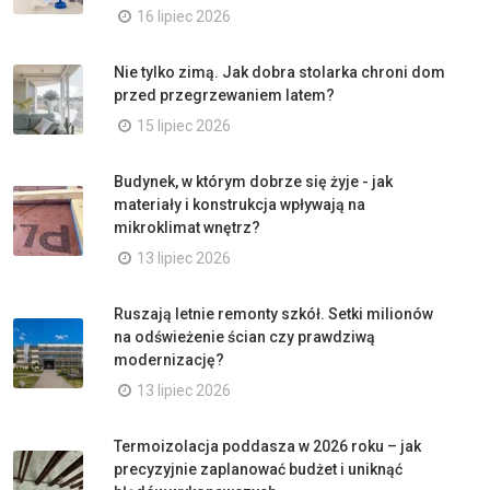
16 lipiec 2026
Nie tylko zimą. Jak dobra stolarka chroni dom
przed przegrzewaniem latem?
15 lipiec 2026
Budynek, w którym dobrze się żyje - jak
materiały i konstrukcja wpływają na
mikroklimat wnętrz?
13 lipiec 2026
Ruszają letnie remonty szkół. Setki milionów
na odświeżenie ścian czy prawdziwą
modernizację?
13 lipiec 2026
Termoizolacja poddasza w 2026 roku – jak
precyzyjnie zaplanować budżet i uniknąć