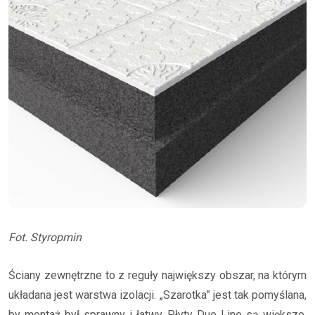
Fot. Styropmin
Ściany zewnętrzne to z reguły największy obszar, na którym
układana jest warstwa izolacji. „Szarotka” jest tak pomyślana,
by montaż był sprawny i łatwy. Płyty Duo Line są większe,