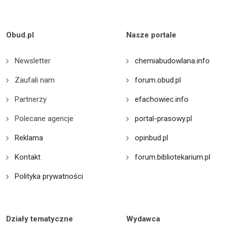
Obud.pl
Nasze portale
Newsletter
chemiabudowlana.info
Zaufali nam
forum.obud.pl
Partnerzy
efachowiec.info
Polecane agencje
portal-prasowy.pl
Reklama
opinbud.pl
Kontakt
forum.bibliotekarium.pl
Polityka prywatności
Działy tematyczne
Wydawca