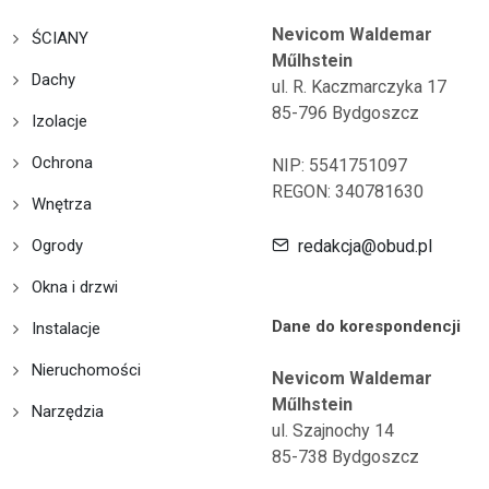
Nevicom Waldemar
ŚCIANY
Műlhstein
Dachy
ul. R. Kaczmarczyka 17
85-796 Bydgoszcz
Izolacje
Ochrona
NIP: 5541751097
REGON: 340781630
Wnętrza
Ogrody
redakcja@obud.pl
Okna i drzwi
Dane do korespondencji
Instalacje
Nieruchomości
Nevicom Waldemar
Műlhstein
Narzędzia
ul. Szajnochy 14
85-738 Bydgoszcz