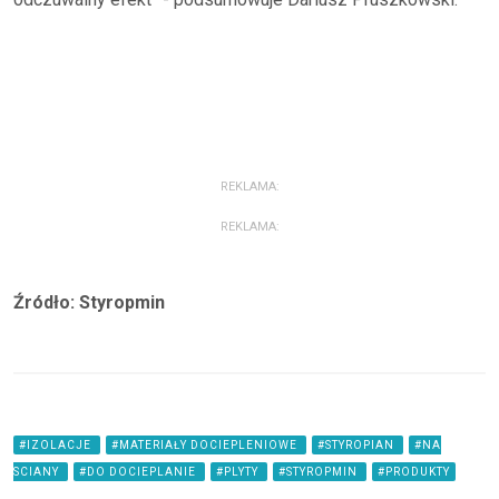
REKLAMA:
REKLAMA:
Źródło: Styropmin
#IZOLACJE
#MATERIAŁY DOCIEPLENIOWE
#STYROPIAN
#NA
SCIANY
#DO DOCIEPLANIE
#PLYTY
#STYROPMIN
#PRODUKTY