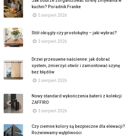
Jak dobrze zorganizować strefę zmywania w
kuchni? Poradnik Franke
5 sierpień 2026
Stół okrągły czy prostokątny – jaki wybrać?
3 sierpień 2026
Drzwi przesuwne naścienne: jak dobrać
system, zmierzyć otwór i zamontować szynę
bez błędów
3 sierpień 2026
Nowy standard wykończenia baterii z kolekcji
ZAFFIRO
3 sierpień 2026
Czy ciemne kolory są bezpieczne dla elewacji?
Rozwiewamy wątpliwości