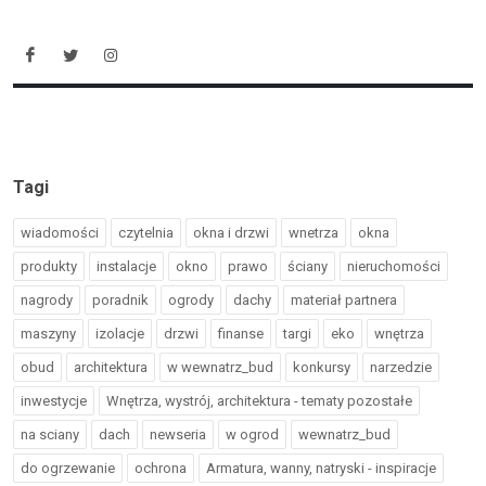
Tagi
wiadomości
czytelnia
okna i drzwi
wnetrza
okna
produkty
instalacje
okno
prawo
ściany
nieruchomości
nagrody
poradnik
ogrody
dachy
materiał partnera
maszyny
izolacje
drzwi
finanse
targi
eko
wnętrza
obud
architektura
w wewnatrz_bud
konkursy
narzedzie
inwestycje
Wnętrza, wystrój, architektura - tematy pozostałe
na sciany
dach
newseria
w ogrod
wewnatrz_bud
do ogrzewanie
ochrona
Armatura, wanny, natryski - inspiracje