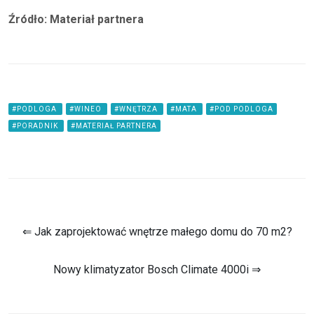
Źródło: Materiał partnera
#PODLOGA
#WINEO
#WNĘTRZA
#MATA
#POD PODLOGA
#PORADNIK
#MATERIAŁ PARTNERA
⇐ Jak zaprojektować wnętrze małego domu do 70 m2?
Nowy klimatyzator Bosch Climate 4000i ⇒