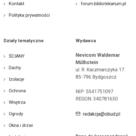
Kontakt
forum.bibliotekarium.pl
Polityka prywatności
Działy tematyczne
Wydawca
Nevicom Waldemar
ŚCIANY
Műlhstein
Dachy
ul. R. Kaczmarczyka 17
85-796 Bydgoszcz
Izolacje
Ochrona
NIP: 5541751097
REGON: 340781630
Wnętrza
Ogrody
redakcja@obud.pl
Okna i drzwi