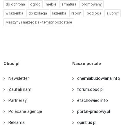
do ochrona
ogrod
meble
armatura
promowany
w lazienka
do izolacja
lazienka
raport
podloga
aluprof
Maszyny i narzędzia - tematy pozostałe
Obud.pl
Nasze portale
Newsletter
chemiabudowlana.info
Zaufali nam
forum.obud.pl
Partnerzy
efachowiec.info
Polecane agencje
portal-prasowy.pl
Reklama
opinbud.pl