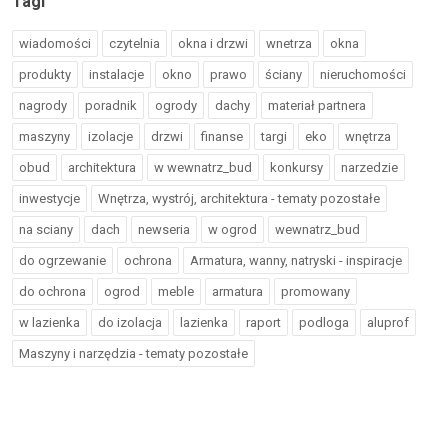
Tagi
wiadomości
czytelnia
okna i drzwi
wnetrza
okna
produkty
instalacje
okno
prawo
ściany
nieruchomości
nagrody
poradnik
ogrody
dachy
materiał partnera
maszyny
izolacje
drzwi
finanse
targi
eko
wnętrza
obud
architektura
w wewnatrz_bud
konkursy
narzedzie
inwestycje
Wnętrza, wystrój, architektura - tematy pozostałe
na sciany
dach
newseria
w ogrod
wewnatrz_bud
do ogrzewanie
ochrona
Armatura, wanny, natryski - inspiracje
do ochrona
ogrod
meble
armatura
promowany
w lazienka
do izolacja
lazienka
raport
podloga
aluprof
Maszyny i narzędzia - tematy pozostałe