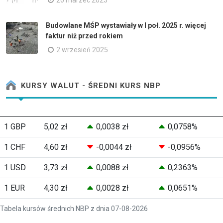
20 marzec 2023
Budowlane MŚP wystawiały w I poł. 2025 r. więcej
faktur niż przed rokiem
2 wrzesień 2025
KURSY WALUT - ŚREDNI KURS NBP
1 GBP
5,02 zł
0,0038 zł
0,0758%
1 CHF
4,60 zł
-0,0044 zł
-0,0956%
1 USD
3,73 zł
0,0088 zł
0,2363%
1 EUR
4,30 zł
0,0028 zł
0,0651%
Tabela kursów średnich NBP z dnia 07-08-2026