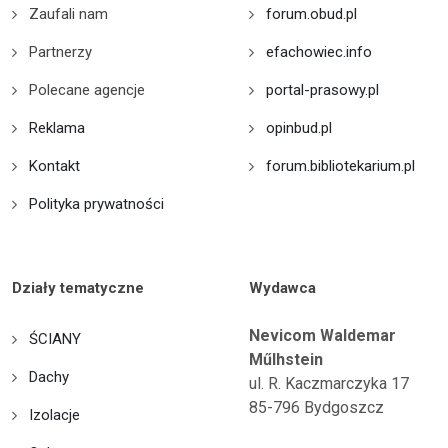
Zaufali nam
forum.obud.pl
Partnerzy
efachowiec.info
Polecane agencje
portal-prasowy.pl
Reklama
opinbud.pl
Kontakt
forum.bibliotekarium.pl
Polityka prywatności
Działy tematyczne
Wydawca
Nevicom Waldemar
ŚCIANY
Műlhstein
Dachy
ul. R. Kaczmarczyka 17
85-796 Bydgoszcz
Izolacje