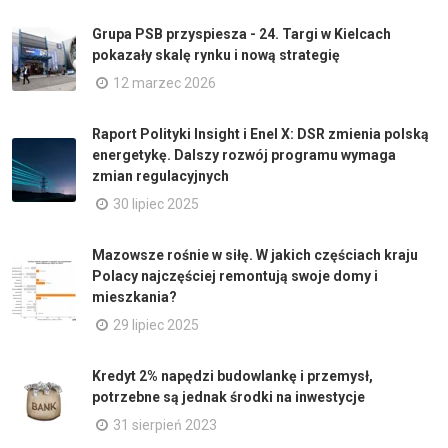
Grupa PSB przyspiesza - 24. Targi w Kielcach
pokazały skalę rynku i nową strategię
12 marzec 2026
Raport Polityki Insight i Enel X: DSR zmienia polską
energetykę. Dalszy rozwój programu wymaga
zmian regulacyjnych
30 lipiec 2025
Mazowsze rośnie w siłę. W jakich częściach kraju
Polacy najczęściej remontują swoje domy i
mieszkania?
29 lipiec 2025
Kredyt 2% napędzi budowlankę i przemysł,
potrzebne są jednak środki na inwestycje
31 sierpień 2023