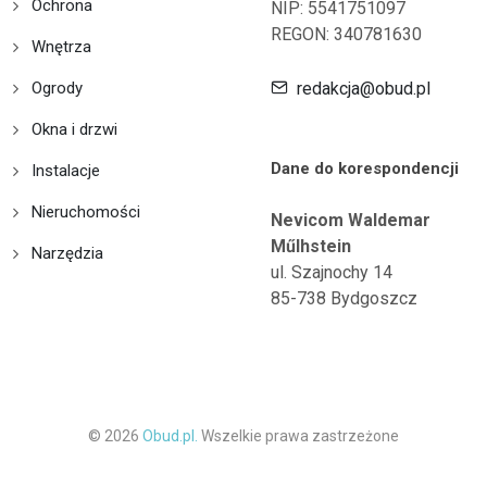
Ochrona
NIP: 5541751097
REGON: 340781630
Wnętrza
Ogrody
redakcja@obud.pl
Okna i drzwi
Dane do korespondencji
Instalacje
Nieruchomości
Nevicom Waldemar
Műlhstein
Narzędzia
ul. Szajnochy 14
85-738 Bydgoszcz
© 2026
Obud.pl.
Wszelkie prawa zastrzeżone