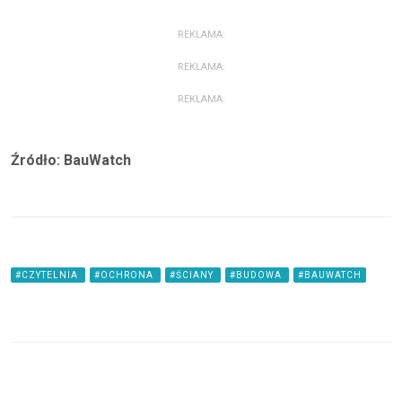
REKLAMA:
REKLAMA:
REKLAMA:
Źródło: BauWatch
#CZYTELNIA
#OCHRONA
#ŚCIANY
#BUDOWA
#BAUWATCH