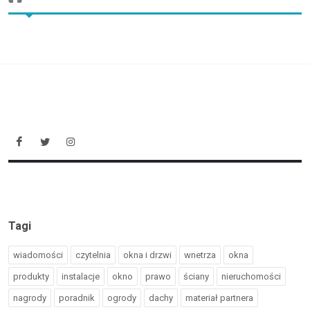
Tagi
wiadomości
czytelnia
okna i drzwi
wnetrza
okna
produkty
instalacje
okno
prawo
ściany
nieruchomości
nagrody
poradnik
ogrody
dachy
materiał partnera