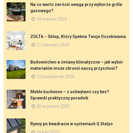
Na co warto zwrócić uwagę przy wyborze grilla
gazowego?
18 marzec 2025
ZOLTA – Sklep, Który Spełnia Twoje Oczekiwania
11 czerwiec 2024
Budownictwo a zmiany klimatyczne – jak wybór
materiałów może chronić naszą przyszłość?
10 październik 2024
Meble kuchenne – z uchwytami czy bez?
Sprawdź praktyczny poradnik
20 wrzesień 2023
Rynny po kwadracie w systemach Q Stalyo
26 luty 2023