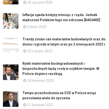
26 styczeń 2026
Inflacja spada kolejny miesiąc z rzędu. Jednak
większość Polaków tego nie odczuwa [BADANIE]
6 lipiec 2023
Trendy zmian cen materiałów budowlanych oraz do
domu i ogrodu w lutym oraz po 2 miesiącach 2023 r.
20 marzec 2023
Rynki materiałów biodegradowalnych i
biopochodnych będą rosły w szybkim tempie. W
Polsce dopiero raczkują
24 kwiecień 2025
Tempo przechodzenia na OZE w Polsce wciąż
pozostawia wiele do życzenia
21 listopad 2025