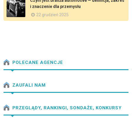
Czym jest branża automotive — definicja, zakres
i znaczenie dla przemysłu
22 grudzień 2025
POLECANE AGENCJE
ZAUFALI NAM
PRZEGLĄDY, RANKINGI, SONDAŻE, KONKURSY