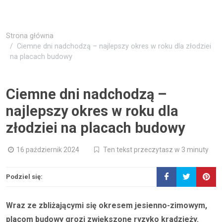
Strona główna
Ciemne dni nadchodzą – najlepszy okres w roku dla złodziei
na placach budowy
Ciemne dni nadchodzą –
najlepszy okres w roku dla
złodziei na placach budowy
16 październik 2024
Ten tekst przeczytasz w 3 minuty
Podziel się:
Wraz ze zbliżającymi się okresem jesienno-zimowym,
placom budowy grozi zwiększone ryzyko kradzieży.