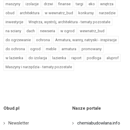
maszyny
izolacje
drzwi
finanse
targi
eko
wnętrza
obud
architektura
w wewnatrz_bud
konkursy
narzedzie
inwestycje
Wnętrza, wystrój, architektura - tematy pozostałe
na sciany
dach
newseria
w ogrod
wewnatrz_bud
do ogrzewanie
ochrona
Armatura, wanny, natryski - inspiracje
do ochrona
ogrod
meble
armatura
promowany
w lazienka
do izolacja
lazienka
raport
podloga
aluprof
Maszyny i narzędzia - tematy pozostałe
Obud.pl
Nasze portale
Newsletter
chemiabudowlana.info