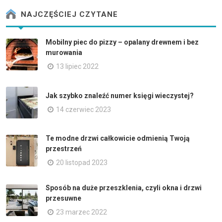
NAJCZĘŚCIEJ CZYTANE
Mobilny piec do pizzy – opalany drewnem i bez
murowania
13 lipiec 2022
Jak szybko znaleźć numer księgi wieczystej?
14 czerwiec 2023
Te modne drzwi całkowicie odmienią Twoją
przestrzeń
20 listopad 2023
Sposób na duże przeszklenia, czyli okna i drzwi
przesuwne
23 marzec 2022