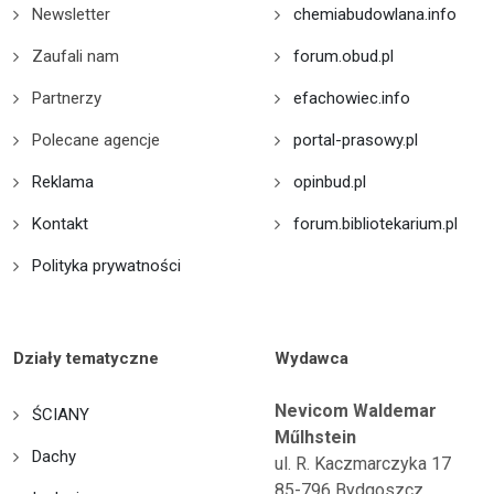
Newsletter
chemiabudowlana.info
Zaufali nam
forum.obud.pl
Partnerzy
efachowiec.info
Polecane agencje
portal-prasowy.pl
Reklama
opinbud.pl
Kontakt
forum.bibliotekarium.pl
Polityka prywatności
Działy tematyczne
Wydawca
Nevicom Waldemar
ŚCIANY
Műlhstein
Dachy
ul. R. Kaczmarczyka 17
85-796 Bydgoszcz