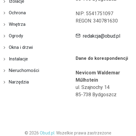
Izolacje
Ochrona
NIP: 5541751097
REGON: 340781630
Wnętrza
Ogrody
redakcja@obud.pl
Okna i drzwi
Dane do korespondencji
Instalacje
Nieruchomości
Nevicom Waldemar
Műlhstein
Narzędzia
ul. Szajnochy 14
85-738 Bydgoszcz
© 2026
Obud.pl.
Wszelkie prawa zastrzeżone