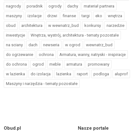
nagrody
poradnik
ogrody
dachy
materiał partnera
maszyny
izolacje
drzwi
finanse
targi
eko
wnętrza
obud
architektura
w wewnatrz_bud
konkursy
narzedzie
inwestycje
Wnętrza, wystrój, architektura - tematy pozostałe
na sciany
dach
newseria
w ogrod
wewnatrz_bud
do ogrzewanie
ochrona
Armatura, wanny, natryski - inspiracje
do ochrona
ogrod
meble
armatura
promowany
w lazienka
do izolacja
lazienka
raport
podloga
aluprof
Maszyny i narzędzia - tematy pozostałe
Obud.pl
Nasze portale