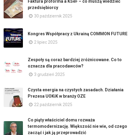
Faktura proforma a KSeF – co muszą wiedzieć
przedsiębiorcy
30 październik 2025
Kongres Współpracy z Ukrainą COMMON FUTURE
2 lipiec 2025
Zespoły są coraz bardziej zróżnicowane. Co to
oznacza dla pracodawców?
3 grudzień 2025
Czysta energia na czystych zasadach. Działania
Prezesa UOKiK w branży OZE
22 październik 2025
Co piąty właściciel domu rozważa
termomodernizację. Większość nie wie, od czego
zacząć i jak ją przeprowadzić