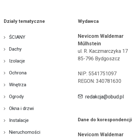
Działy tematyczne
Wydawca
Nevicom Waldemar
ŚCIANY
Műlhstein
Dachy
ul. R. Kaczmarczyka 17
85-796 Bydgoszcz
Izolacje
Ochrona
NIP: 5541751097
REGON: 340781630
Wnętrza
Ogrody
redakcja@obud.pl
Okna i drzwi
Dane do korespondencji
Instalacje
Nieruchomości
Nevicom Waldemar