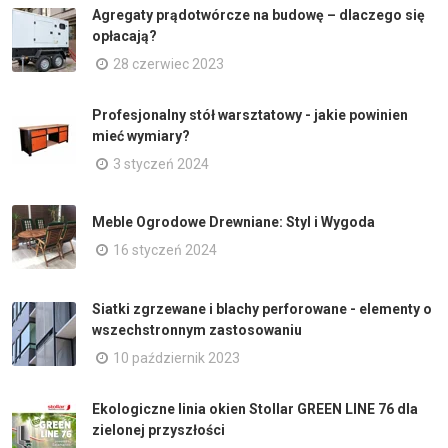
Agregaty prądotwórcze na budowę – dlaczego się
opłacają?
28 czerwiec 2023
Profesjonalny stół warsztatowy - jakie powinien
mieć wymiary?
3 styczeń 2024
Meble Ogrodowe Drewniane: Styl i Wygoda
16 styczeń 2024
Siatki zgrzewane i blachy perforowane - elementy o
wszechstronnym zastosowaniu
10 październik 2023
Ekologiczne linia okien Stollar GREEN LINE 76 dla
zielonej przyszłości