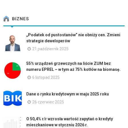
BIZNES
„Podatek od pustostanów” nie obniży cen. Zmieni
strategie deweloperów
21 październik 2025
55% urządzeń grzewczych na liście ZUM bez
numeru EPREL – w tym aż 75% kotłów na biomasę.
6 listopad 2025
Dane o rynku kredytowym w maju 2025 roku
26 czerwiec 2025
O 50,4% r/r wzrosła wartość zapytań o kredyty
mieszkaniowe w styczniu 2026 r.