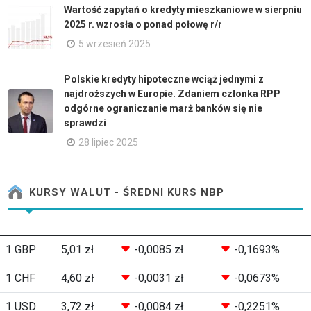
Wartość zapytań o kredyty mieszkaniowe w sierpniu
2025 r. wzrosła o ponad połowę r/r
5 wrzesień 2025
Polskie kredyty hipoteczne wciąż jednymi z
najdroższych w Europie. Zdaniem członka RPP
odgórne ograniczanie marż banków się nie
sprawdzi
28 lipiec 2025
KURSY WALUT - ŚREDNI KURS NBP
1 GBP
5,01 zł
-0,0085 zł
-0,1693%
1 CHF
4,60 zł
-0,0031 zł
-0,0673%
1 USD
3,72 zł
-0,0084 zł
-0,2251%