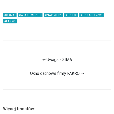
#OKNA
#WIADOMOŚCI
#NAGRODY
#OKNO
#OKNA I DRZWI
#FAKRO
⇐ Uwaga - ZIMA
Okno dachowe firmy FAKRO ⇒
Więcej tematów: