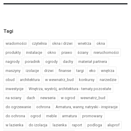
Tagi
wiadomości
czytelnia
okna i drzwi
wnetrza
okna
produkty
instalacje
okno
prawo
ściany
nieruchomości
nagrody
poradnik
ogrody
dachy
materiał partnera
maszyny
izolacje
drzwi
finanse
targi
eko
wnętrza
obud
architektura
w wewnatrz_bud
konkursy
narzedzie
inwestycje
Wnętrza, wystrój, architektura - tematy pozostałe
na sciany
dach
newseria
w ogrod
wewnatrz_bud
do ogrzewanie
ochrona
Armatura, wanny, natryski - inspiracje
do ochrona
ogrod
meble
armatura
promowany
w lazienka
do izolacja
lazienka
raport
podloga
aluprof