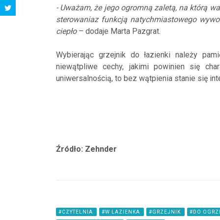
- Uważam, że jego ogromną zaletą, na którą w
sterowaniaz funkcją natychmiastowego wywoł
ciepło
– dodaje Marta Pazgrat.
Wybierając grzejnik do łazienki należy pa
niewątpliwe cechy, jakimi powinien się cha
uniwersalnością, to bez wątpienia stanie się i
Źródło: Zehnder
#CZYTELNIA
#W LAZIENKA
#GRZEJNIK
#DO OGRZ