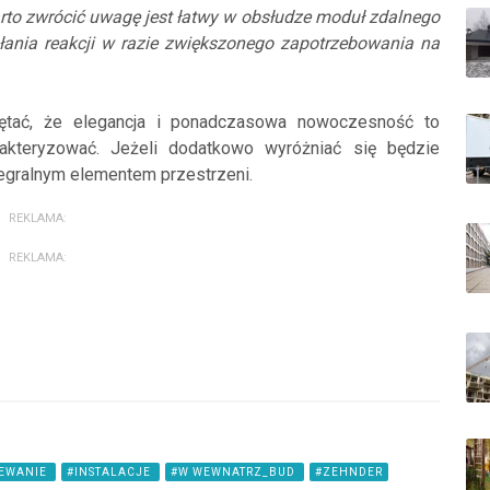
arto zwrócić uwagę jest łatwy w obsłudze moduł zdalnego
ania reakcji w razie zwiększonego zapotrzebowania na
miętać, że elegancja i ponadczasowa nowoczesność to
rakteryzować. Jeżeli dodatkowo wyróżniać się będzie
ntegralnym elementem przestrzeni.
REKLAMA:
REKLAMA:
EWANIE
#INSTALACJE
#W WEWNATRZ_BUD
#ZEHNDER