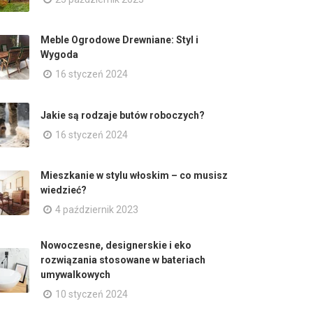
Meble Ogrodowe Drewniane: Styl i
Wygoda
16 styczeń 2024
Jakie są rodzaje butów roboczych?
16 styczeń 2024
Mieszkanie w stylu włoskim – co musisz
wiedzieć?
4 październik 2023
Nowoczesne, designerskie i eko
rozwiązania stosowane w bateriach
umywalkowych
10 styczeń 2024