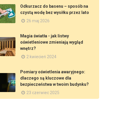
Odkurzacz do basenu – sposób na
czystą wodę bez wysiłku przez lato
26 maj 2026
Magia światła - jak listwy
oświetleniowe zmieniają wygląd
wnętrz?
2 kwiecień 2024
Pomiary oświetlenia awaryjnego:
dlaczego są kluczowe dla
bezpieczeństwa w twoim budynku?
23 czerwiec 2025