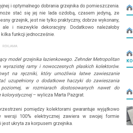
yjnej i optymalnego dobrania grzejnika do pomieszczenia.
że stać się jej nie lada ozdobą, czasem jedyną, ze
ny grzejnik, jest nie tylko praktyczny, dobrze wykonany,
, ale i niezwykle dekoracyjny. Dodatkowo należałoby
 kilka funkcji jednocześnie.
REKLAMA:
ujący model grzejnika łazienkowego. Zehnder Metropolitan
KO
 wyrazistej ramy i nowoczesnych płaskich kolektorów.
wyt na ręczniki, który umożliwia łatwe zawieszanie
stać uzupełniony o dodatkowe haczyki do zawieszania
i poziomej, w rozmiarach dostosowanych nawet do
e kolorystycznej
– wylicza Marta Pazgrat.
przestrzeni pomiędzy kolektorami gwarantuje wyjątkowo
w wersji 100% elektrycznej zawiera w swojej formie
 jest ukryta za korpusem grzejnika.