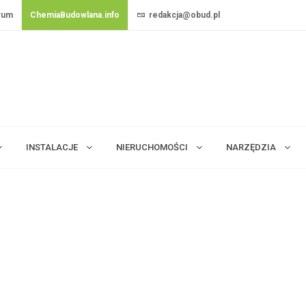
rum
ChemiaBudowlana.info
redakcja@obud.pl
INSTALACJE
NIERUCHOMOŚCI
NARZĘDZIA