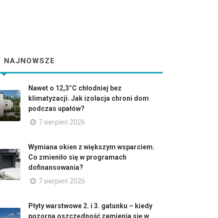
NAJNOWSZE
Nawet o 12,3°C chłodniej bez
klimatyzacji. Jak izolacja chroni dom
podczas upałów?
7 sierpień 2026
Wymiana okien z większym wsparciem.
Co zmieniło się w programach
dofinansowania?
7 sierpień 2026
Płyty warstwowe 2. i 3. gatunku – kiedy
pozorna oszczędność zamienia się w