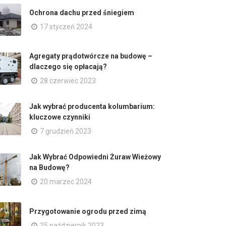
Ochrona dachu przed śniegiem
17 styczeń 2024
Agregaty prądotwórcze na budowę –
dlaczego się opłacają?
28 czerwiec 2023
Jak wybrać producenta kolumbarium:
kluczowe czynniki
7 grudzień 2023
Jak Wybrać Odpowiedni Żuraw Wieżowy
na Budowę?
20 marzec 2024
Przygotowanie ogrodu przed zimą
25 październik 2023