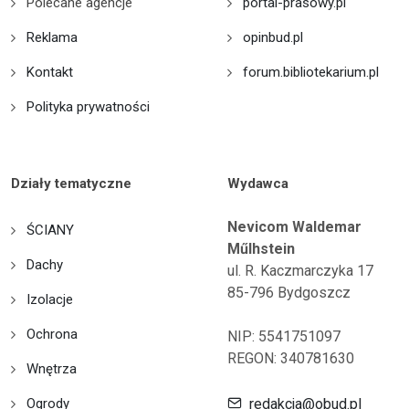
Polecane agencje
portal-prasowy.pl
Reklama
opinbud.pl
Kontakt
forum.bibliotekarium.pl
Polityka prywatności
Działy tematyczne
Wydawca
Nevicom Waldemar
ŚCIANY
Műlhstein
Dachy
ul. R. Kaczmarczyka 17
85-796 Bydgoszcz
Izolacje
Ochrona
NIP: 5541751097
REGON: 340781630
Wnętrza
Ogrody
redakcja@obud.pl