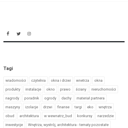
Tagi
wiadomości
czytelnia
okna i drzwi
wnetrza
okna
produkty
instalacje
okno
prawo
ściany
nieruchomości
nagrody
poradnik
ogrody
dachy
materiał partnera
maszyny
izolacje
drzwi
finanse
targi
eko
wnętrza
obud
architektura
w wewnatrz_bud
konkursy
narzedzie
inwestycje
Wnętrza, wystrój, architektura - tematy pozostałe