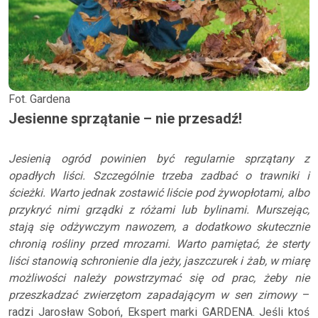
Fot. Gardena
Jesienne sprzątanie – nie przesadź!
Jesienią ogród powinien być regularnie sprzątany z
opadłych liści. Szczególnie trzeba zadbać o trawniki i
ścieżki. Warto jednak zostawić liście pod żywopłotami, albo
przykryć nimi grządki z różami lub bylinami. Murszejąc,
stają się odżywczym nawozem, a dodatkowo skutecznie
chronią rośliny przed mrozami. Warto pamiętać, że sterty
liści stanowią schronienie dla jeży, jaszczurek i żab, w miarę
możliwości należy powstrzymać się od prac, żeby nie
przeszkadzać zwierzętom zapadającym w sen zimowy
–
radzi Jarosław Soboń, Ekspert marki GARDENA. Jeśli ktoś