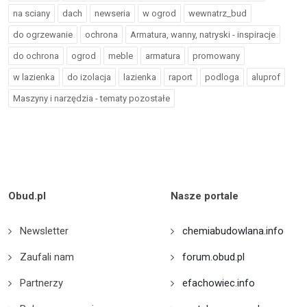
na sciany
dach
newseria
w ogrod
wewnatrz_bud
do ogrzewanie
ochrona
Armatura, wanny, natryski - inspiracje
do ochrona
ogrod
meble
armatura
promowany
w lazienka
do izolacja
lazienka
raport
podloga
aluprof
Maszyny i narzędzia - tematy pozostałe
Obud.pl
Nasze portale
Newsletter
chemiabudowlana.info
Zaufali nam
forum.obud.pl
Partnerzy
efachowiec.info