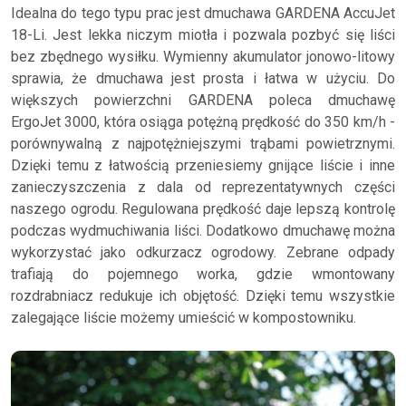
Idealna do tego typu prac jest dmuchawa GARDENA AccuJet
18-Li. Jest lekka niczym miotła i pozwala pozbyć się liści
bez zbędnego wysiłku. Wymienny akumulator jonowo-litowy
sprawia, że dmuchawa jest prosta i łatwa w użyciu. Do
większych powierzchni GARDENA poleca dmuchawę
ErgoJet 3000, która osiąga potężną prędkość do 350 km/h -
porównywalną z najpotężniejszymi trąbami powietrznymi.
Dzięki temu z łatwością przeniesiemy gnijące liście i inne
zanieczyszczenia z dala od reprezentatywnych części
naszego ogrodu. Regulowana prędkość daje lepszą kontrolę
podczas wydmuchiwania liści. Dodatkowo dmuchawę można
wykorzystać jako odkurzacz ogrodowy. Zebrane odpady
trafiają do pojemnego worka, gdzie wmontowany
rozdrabniacz redukuje ich objętość. Dzięki temu wszystkie
zalegające liście możemy umieścić w kompostowniku.