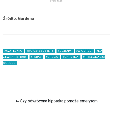
REKLAMA:
Źródło: Gardena
#CZYTELNIA
#DO CZYSZCZENIE
#OGRODY
#W OGROD
#NA
ZEWNATRZ_BUD
#TARAS
#DROGA
#GARDENA
#PIELĘGNACJA
OGRODU
⇐ Czy odwrócona hipoteka pomoże emerytom