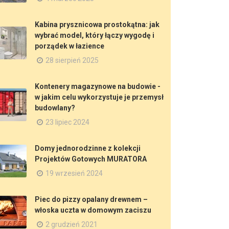
Kabina prysznicowa prostokątna: jak
wybrać model, który łączy wygodę i
porządek w łazience
28 sierpień 2025
Kontenery magazynowe na budowie -
w jakim celu wykorzystuje je przemysł
budowlany?
23 lipiec 2024
Domy jednorodzinne z kolekcji
Projektów Gotowych MURATORA
19 wrzesień 2024
Piec do pizzy opalany drewnem –
włoska uczta w domowym zaciszu
2 grudzień 2021