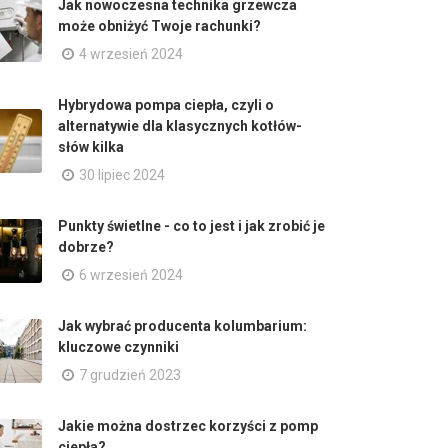
Jak nowoczesna technika grzewcza
może obniżyć Twoje rachunki?
4 wrzesień 2024
Hybrydowa pompa ciepła, czyli o
alternatywie dla klasycznych kotłów-
słów kilka
30 lipiec 2024
Punkty świetlne - co to jest i jak zrobić je
dobrze?
6 wrzesień 2024
Jak wybrać producenta kolumbarium:
kluczowe czynniki
7 grudzień 2023
Jakie można dostrzec korzyści z pomp
ciepła?