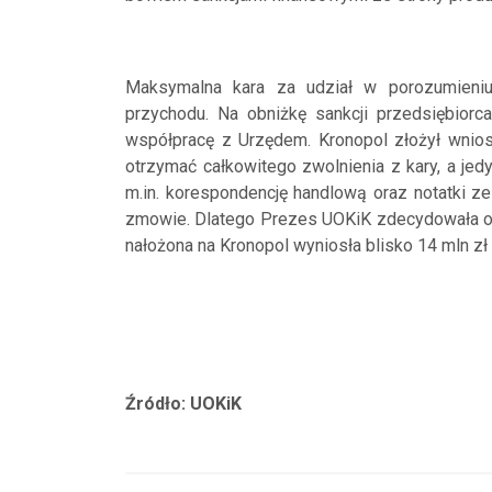
Maksymalna kara za udział w porozumieniu
przychodu. Na obniżkę sankcji przedsiębiorc
współpracę z Urzędem. Kronopol złożył wniose
otrzymać całkowitego zwolnienia z kary, a jedyn
m.in. korespondencję handlową oraz notatki ze
zmowie. Dlatego Prezes UOKiK zdecydowała o o
nałożona na Kronopol wyniosła blisko 14 mln zł 
Źródło: UOKiK