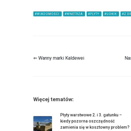
#WIADOMOŚCI
#WNETRZA
#PLYTY
#UOKIK
#Z 
⇐ Wanny marki Kaldewei
Na
Więcej tematów:
Płyty warstwowe 2. i 3. gatunku –
kiedy pozorna oszczędność
zamienia się w kosztowny problem?