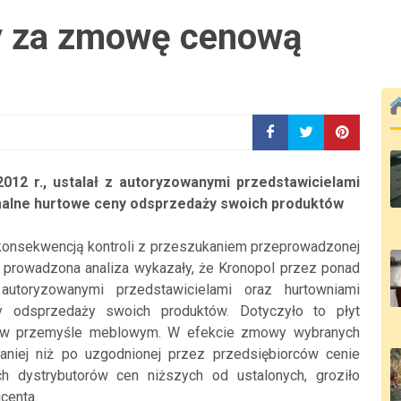
ny za zmowę cenową
012 r., ustalał z autoryzowanymi przedstawicielami
imalne hurtowe ceny odsprzedaży swoich produktów
konsekwencją kontroli z przeszukaniem przeprowadzonej
 prowadzona analiza wykazały, że Kronopol przez ponad
utoryzowanymi przedstawicielami oraz hurtowniami
ny odsprzedaży swoich produktów. Dotyczyło to płyt
ie w przemyśle meblowym. W efekcie zmowy wybranych
aniej niż po uzgodnionej przez przedsiębiorców cenie
h dystrybutorów cen niższych od ustalonych, groziło
centa.