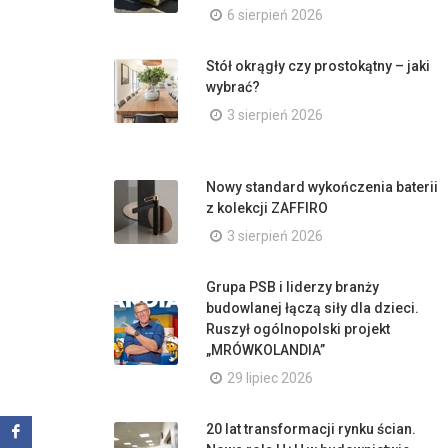
6 sierpień 2026
Stół okrągły czy prostokątny – jaki
wybrać?
3 sierpień 2026
Nowy standard wykończenia baterii
z kolekcji ZAFFIRO
3 sierpień 2026
Grupa PSB i liderzy branży
budowlanej łączą siły dla dzieci.
Ruszył ogólnopolski projekt
„MRÓWKOLANDIA”
29 lipiec 2026
20 lat transformacji rynku ścian.