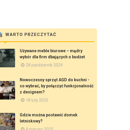
WARTO PRZECZYTAĆ
Używane meble biurowe – mądry
wybór dla firm dbających o budżet
28 październik 2024
Nowoczesny sprzęt AGD do kuchni -
co wybrać, by połączyć funkcjonalność
z designem?
18 luty 2025
Gdzie można postawić domek
letniskowy?
4 marzec 2025