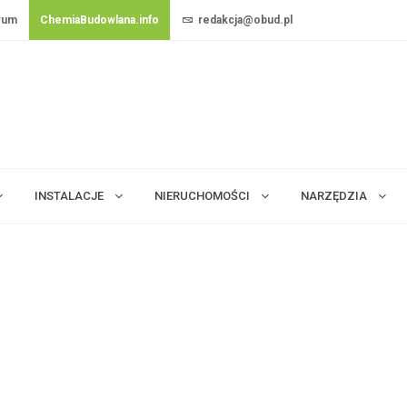
rum
ChemiaBudowlana.info
redakcja@obud.pl
INSTALACJE
NIERUCHOMOŚCI
NARZĘDZIA