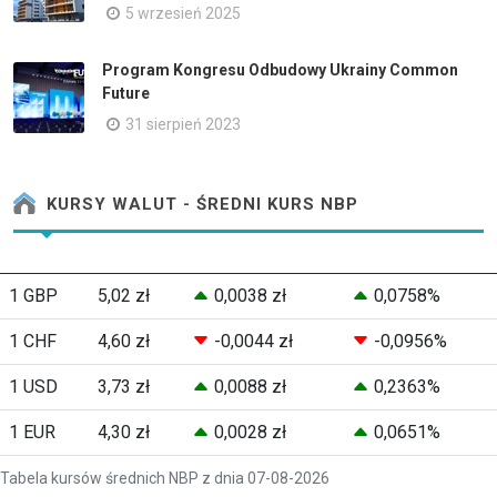
5 wrzesień 2025
Program Kongresu Odbudowy Ukrainy Common
Future
31 sierpień 2023
KURSY WALUT - ŚREDNI KURS NBP
1 GBP
5,02 zł
0,0038 zł
0,0758%
1 CHF
4,60 zł
-0,0044 zł
-0,0956%
1 USD
3,73 zł
0,0088 zł
0,2363%
1 EUR
4,30 zł
0,0028 zł
0,0651%
Tabela kursów średnich NBP z dnia 07-08-2026