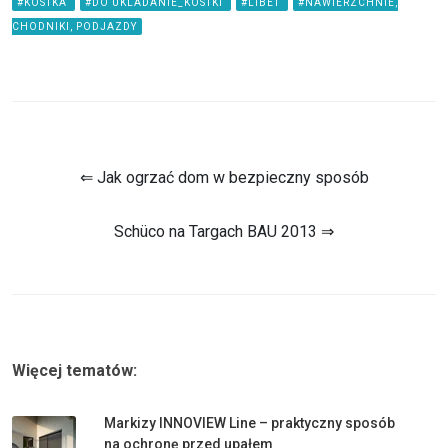
#KOSTKA
#DO UKLADANIE_KOSTKI
#LIBET
#NAWIERZCHNIE,
CHODNIKI, PODJAZDY
⇐ Jak ogrzać dom w bezpieczny sposób
Schüco na Targach BAU 2013 ⇒
Więcej tematów:
Markizy INNOVIEW Line – praktyczny sposób
na ochronę przed upałem