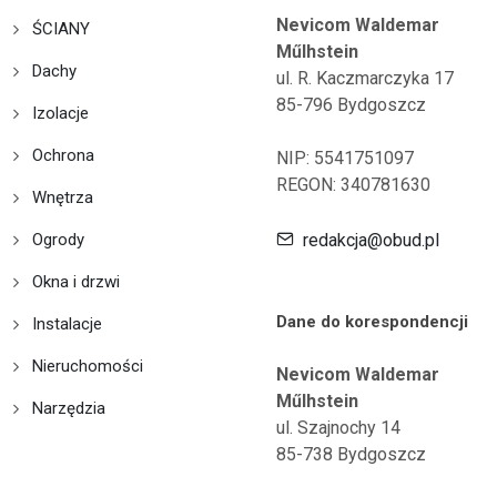
Nevicom Waldemar
ŚCIANY
Műlhstein
Dachy
ul. R. Kaczmarczyka 17
85-796 Bydgoszcz
Izolacje
Ochrona
NIP: 5541751097
REGON: 340781630
Wnętrza
Ogrody
redakcja@obud.pl
Okna i drzwi
Dane do korespondencji
Instalacje
Nieruchomości
Nevicom Waldemar
Műlhstein
Narzędzia
ul. Szajnochy 14
85-738 Bydgoszcz