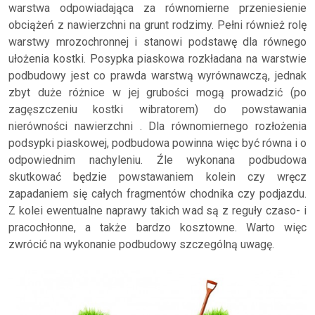
warstwa odpowiadająca za równomierne przeniesienie
obciążeń z nawierzchni na grunt rodzimy. Pełni również rolę
warstwy mrozochronnej i stanowi podstawę dla równego
ułożenia kostki. Posypka piaskowa rozkładana na warstwie
podbudowy jest co prawda warstwą wyrównawczą, jednak
zbyt duże różnice w jej grubości mogą prowadzić (po
zagęszczeniu kostki wibratorem) do powstawania
nierówności nawierzchni . Dla równomiernego rozłożenia
podsypki piaskowej, podbudowa powinna więc być równa i o
odpowiednim nachyleniu. Źle wykonana podbudowa
skutkować będzie powstawaniem kolein czy wręcz
zapadaniem się całych fragmentów chodnika czy podjazdu.
Z kolei ewentualne naprawy takich wad są z reguły czaso- i
pracochłonne, a także bardzo kosztowne. Warto więc
zwrócić na wykonanie podbudowy szczególną uwagę.