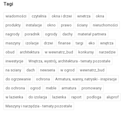
Tagi
wiadomości
czytelnia
okna i drzwi
wnetrza
okna
produkty
instalacje
okno
prawo
ściany
nieruchomości
nagrody
poradnik
ogrody
dachy
materiał partnera
maszyny
izolacje
drzwi
finanse
targi
eko
wnętrza
obud
architektura
w wewnatrz_bud
konkursy
narzedzie
inwestycje
Wnętrza, wystrój, architektura - tematy pozostałe
na sciany
dach
newseria
w ogrod
wewnatrz_bud
do ogrzewanie
ochrona
Armatura, wanny, natryski - inspiracje
do ochrona
ogrod
meble
armatura
promowany
w lazienka
do izolacja
lazienka
raport
podloga
aluprof
Maszyny i narzędzia - tematy pozostałe