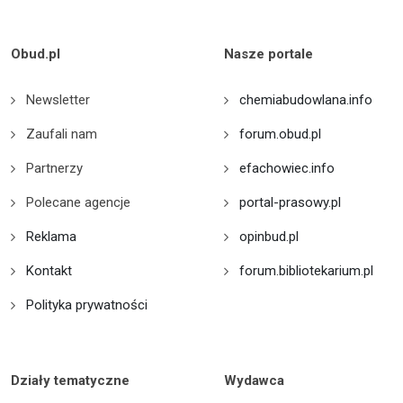
Obud.pl
Nasze portale
Newsletter
chemiabudowlana.info
Zaufali nam
forum.obud.pl
Partnerzy
efachowiec.info
Polecane agencje
portal-prasowy.pl
Reklama
opinbud.pl
Kontakt
forum.bibliotekarium.pl
Polityka prywatności
Działy tematyczne
Wydawca