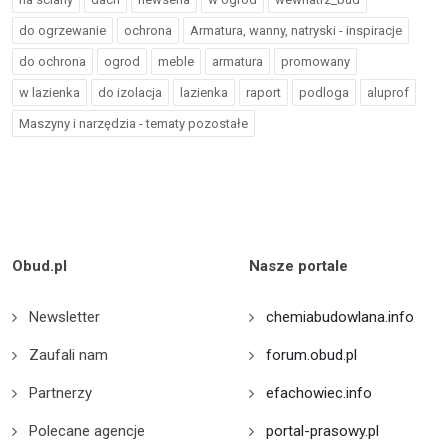
do ogrzewanie
ochrona
Armatura, wanny, natryski - inspiracje
do ochrona
ogrod
meble
armatura
promowany
w lazienka
do izolacja
lazienka
raport
podloga
aluprof
Maszyny i narzędzia - tematy pozostałe
Obud.pl
Nasze portale
Newsletter
chemiabudowlana.info
Zaufali nam
forum.obud.pl
Partnerzy
efachowiec.info
Polecane agencje
portal-prasowy.pl