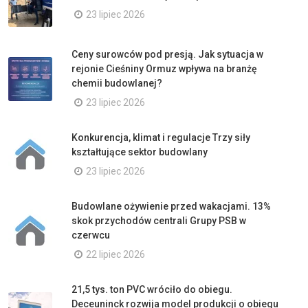
23 lipiec 2026
Ceny surowców pod presją. Jak sytuacja w
rejonie Cieśniny Ormuz wpływa na branżę
chemii budowlanej?
23 lipiec 2026
Konkurencja, klimat i regulacje Trzy siły
kształtujące sektor budowlany
23 lipiec 2026
Budowlane ożywienie przed wakacjami. 13%
skok przychodów centrali Grupy PSB w
czerwcu
22 lipiec 2026
21,5 tys. ton PVC wróciło do obiegu.
Deceuninck rozwija model produkcji o obiegu