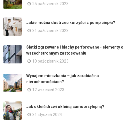
25 październik 2023
Jakie można dostrzec korzyści z pomp ciepła?
31 październik 2023
Siatki zgrzewane i blachy perforowane - elementy o
wszechstronnym zastosowaniu
10 październik 2023
Wynajem mieszkania – jak zarabiać na
nieruchomościach?
12 wrzesień 2023
Jak okleić drzwi okleiną samoprzylepną?
31 styczeń 2024