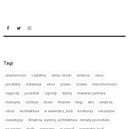
Tagi
wiadomości
czytelnia
okna i drzwi
wnetrza
okna
produkty
instalacje
okno
prawo
ściany
nieruchomości
nagrody
poradnik
ogrody
dachy
materiał partnera
maszyny
izolacje
drzwi
finanse
targi
eko
wnętrza
obud
architektura
w wewnatrz_bud
konkursy
narzedzie
inwestycje
Wnętrza, wystrój, architektura - tematy pozostałe
na sciany
dach
newseria
w ogrod
wewnatrz_bud