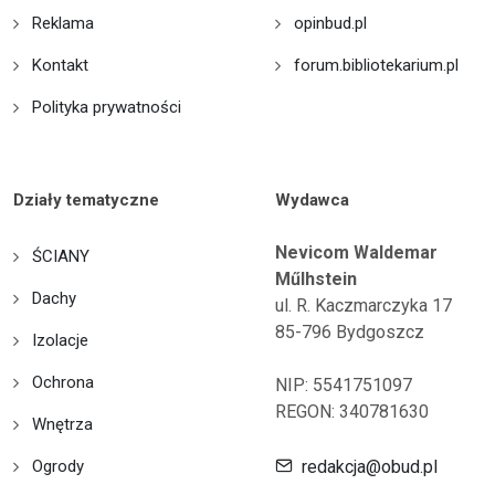
Reklama
opinbud.pl
Kontakt
forum.bibliotekarium.pl
Polityka prywatności
Działy tematyczne
Wydawca
Nevicom Waldemar
ŚCIANY
Műlhstein
Dachy
ul. R. Kaczmarczyka 17
85-796 Bydgoszcz
Izolacje
Ochrona
NIP: 5541751097
REGON: 340781630
Wnętrza
Ogrody
redakcja@obud.pl