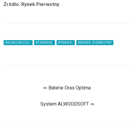
Źródło: Rynek Pierwotny
#WIADOMOŚCI
#FINANSE
#PRAWO
#RYNEK_PIERWOTNY
⇐ Baterie Oras Optima
System ALWOODSOFT ⇒