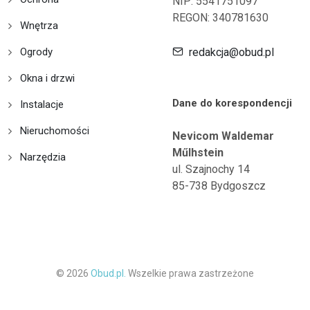
NIP: 5541751097
REGON: 340781630
Wnętrza
Ogrody
redakcja@obud.pl
Okna i drzwi
Dane do korespondencji
Instalacje
Nieruchomości
Nevicom Waldemar
Műlhstein
Narzędzia
ul. Szajnochy 14
85-738 Bydgoszcz
© 2026
Obud.pl.
Wszelkie prawa zastrzeżone