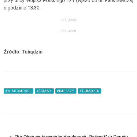
przy ulicy Wojska Polskiego 121 (wjazd od ul. Pankiewicza)
o godzinie 18.30.
REKLAMA:
REKLAMA:
Źródło: Tubądzin
#WIADOMOŚCI
#ŚCIANY
#IMPREZY
#TUBADZIN