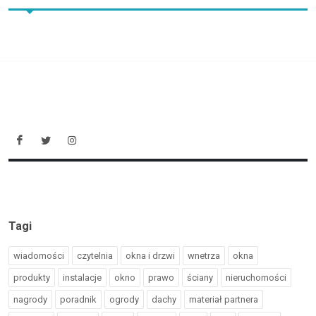
Tagi
wiadomości
czytelnia
okna i drzwi
wnetrza
okna
produkty
instalacje
okno
prawo
ściany
nieruchomości
nagrody
poradnik
ogrody
dachy
materiał partnera