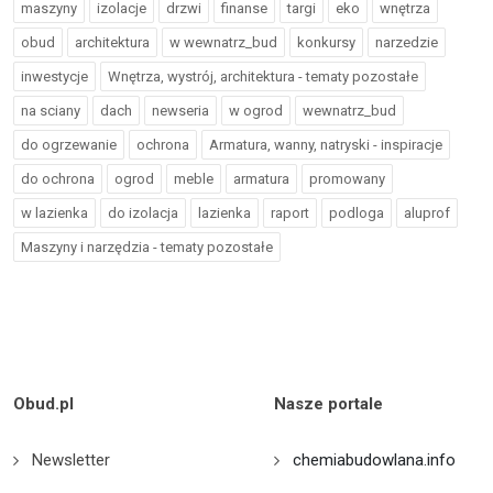
maszyny
izolacje
drzwi
finanse
targi
eko
wnętrza
obud
architektura
w wewnatrz_bud
konkursy
narzedzie
inwestycje
Wnętrza, wystrój, architektura - tematy pozostałe
na sciany
dach
newseria
w ogrod
wewnatrz_bud
do ogrzewanie
ochrona
Armatura, wanny, natryski - inspiracje
do ochrona
ogrod
meble
armatura
promowany
w lazienka
do izolacja
lazienka
raport
podloga
aluprof
Maszyny i narzędzia - tematy pozostałe
Obud.pl
Nasze portale
Newsletter
chemiabudowlana.info