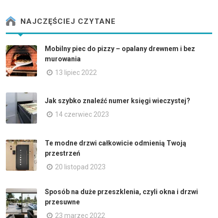
NAJCZĘŚCIEJ CZYTANE
Mobilny piec do pizzy – opalany drewnem i bez
murowania
13 lipiec 2022
Jak szybko znaleźć numer księgi wieczystej?
14 czerwiec 2023
Te modne drzwi całkowicie odmienią Twoją
przestrzeń
20 listopad 2023
Sposób na duże przeszklenia, czyli okna i drzwi
przesuwne
23 marzec 2022