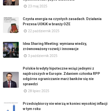
23 maj 2025
Czysta energia na czystych zasadach. Działania
Prezesa UOKiK w branży OZE
22 październik 2025
Idea Sharing Meeting: wymiana wiedzy,
zrównoważony rozwój i innowacje
3 październik 2025
Polskie kredyty hipoteczne wciąż jednymi z
najdroższych w Europie. Zdaniem członka RPP
odgórne ograniczanie marż banków się nie
sprawdzi
28 lipiec 2025
Przedsiębiorcy nie wierzą w koniec wysokiej inflacji
w tym roku