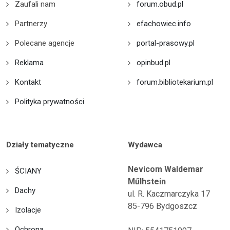
Zaufali nam
forum.obud.pl
Partnerzy
efachowiec.info
Polecane agencje
portal-prasowy.pl
Reklama
opinbud.pl
Kontakt
forum.bibliotekarium.pl
Polityka prywatności
Działy tematyczne
Wydawca
Nevicom Waldemar
ŚCIANY
Műlhstein
Dachy
ul. R. Kaczmarczyka 17
85-796 Bydgoszcz
Izolacje
Ochrona