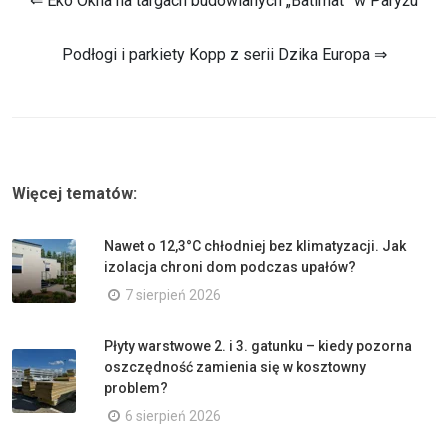
⇐ Eko Okna na targach budowlanych „Batimat” w Paryżu
Podłogi i parkiety Kopp z serii Dzika Europa ⇒
Więcej tematów:
Nawet o 12,3°C chłodniej bez klimatyzacji. Jak
izolacja chroni dom podczas upałów?
7 sierpień 2026
Płyty warstwowe 2. i 3. gatunku – kiedy pozorna
oszczędność zamienia się w kosztowny
problem?
6 sierpień 2026