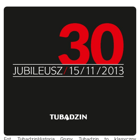
Fot. TubądzinHistoria Grupy Tubądzin to klasyczny